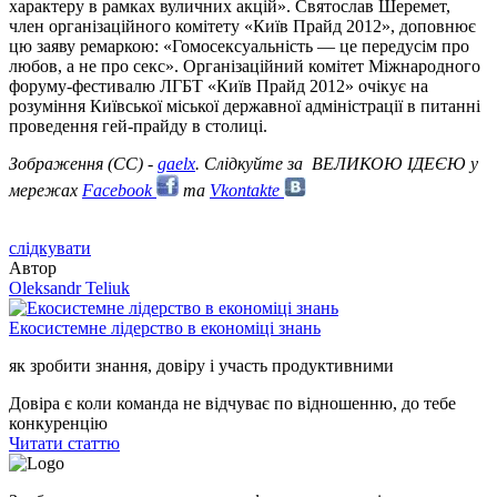
характеру в рамках вуличних акцій». Святослав Шеремет,
член організаційного комітету «Київ Прайд 2012», доповнює
цю заяву ремаркою: «Гомосексуальність — це передусім про
любов, а не про секс». Організаційний комітет Міжнародного
форуму-фестивалю ЛГБТ «Київ Прайд 2012» очікує на
розуміння Київської міської державної адміністрації в питанні
проведення гей-прайду в столиці.
Зображення (СС) -
gaelx
. Слідкуйте за ВЕЛИКОЮ ІДЕЄЮ у
мережах
Facebook
та
Vkontakte
слідкувати
Автор
Oleksandr Teliuk
Екосистемне лідерство в економіці знань
як зробити знання, довіру і участь продуктивними
Довіра є коли команда не відчуває по відношенню, до тебе
конкуренцію
Читати статтю