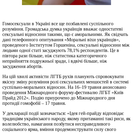
Гомосексуали в Україні все ще позбавлені суспільного
розуміння. Громадська думка українців вважає одностатеві
сексуальні відносини такими, що є аморальними. Як свідчать
дані телефонного опитування «Моральні віхи українців»,
проведеного Інститутом Горшеніна, сексуальні відносини між
людьми одної статі засуджують 78,1% респондентів. Це в
півтора рази більше, ніж статистика категоричного
неприйняття подружньої зради, і вдвічі більше, ніж
засудження абортів.
На цій хвилі активісти ЛГТБ рухів планують спровокувати
якісну зміну розуміння ролі сексуальних меншостей в системі
суспільно-моральних відносин. На 16–19 травня анонсовано
проведення Міжнародного форуму-фестивалю ЛГБТ «Київ
Прайд 2012». Подію приурочено до Міжнародного дня
протидії гомофобії – 17 травня.
У декларації події зазначається: «Ідея гей-прайду відповідає
традиціям українського народу, якому притаманні такі риси, як
волелюбство, намагання позбутися несправедливого
соціального ярма, вміння продемонструвати силу свого