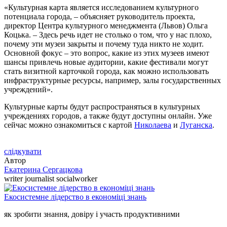
«Культурная карта является исследованием культурного
потенциала города, – объясняет руководитель проекта,
директор Центра культурного менеджмента (Львов) Ольга
Коцька. – Здесь речь идет не столько о том, что у нас плохо,
почему эти музеи закрыты и почему туда никто не ходит.
Основной фокус – это вопрос, какие из этих музеев имеют
шансы привлечь новые аудитории, какие фестивали могут
стать визитной карточкой города, как можно использовать
инфраструктурные ресурсы, например, залы государственных
учреждений».
Культурные карты будут распространяться в культурных
учреждениях городов, а также будут доступны онлайн. Уже
сейчас можно ознакомиться с картой
Николаева
и
Луганска
.
слідкувати
Автор
Екатерина Сергацкова
writer journalist socialworker
Екосистемне лідерство в економіці знань
як зробити знання, довіру і участь продуктивними