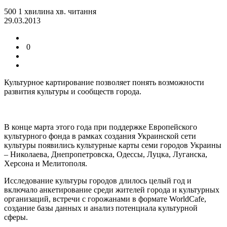
500
1
хвилина
хв.
читання
29.03.2013
0
Культурное картирование позволяет понять возможности
развития культуры и сообществ города.
В конце марта этого года при поддержке Европейского
культурного фонда в рамках создания Украинской сети
культуры появились культурные карты семи городов Украины
– Николаева, Днепропетровска, Одессы, Луцка, Луганска,
Херсона и Мелитополя.
Исследование культуры городов длилось целый год и
включало анкетирование среди жителей города и культурных
организаций, встречи с горожанами в формате
World
Cafe
,
создание базы данных и анализ потенциала культурной
сферы.