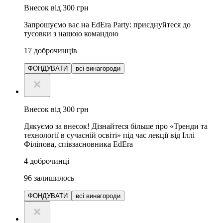
Внесок від 300 грн
Запрошуємо вас на EdEra Party: приєднуйтеся до
тусовки з нашою командою
17
доброчинців
ФОНДУВАТИ
всі винагороди
Внесок від 300 грн
Дякуємо за внесок! Дізнайтеся більше про «Тренди та
технології в сучасній освіті» під час лекції від Іллі
Філіпова, співзасновника EdEra
4
доброчинці
96
залишилось
ФОНДУВАТИ
всі винагороди