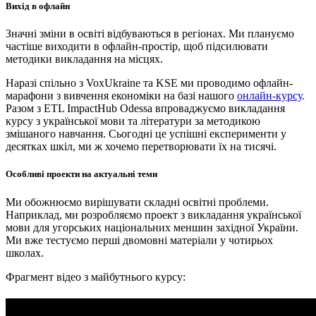
Вихід в офлайн
Значні зміни в освіті відбуваються в регіонах. Ми плануємо
частіше виходити в офлайн-простір, щоб підсилювати
методики викладання на місцях.
Наразі спільно з VoxUkraine та KSE ми проводимо офлайн-
марафони з вивчення економіки на базі нашого
онлайн-курсу
.
Разом з ETL ImpactHub Odessa впроваджуємо викладання
курсу з української мови та літератури за методикою
змішаного навчання. Сьогодні це успішні експерименти у
десятках шкіл, ми ж хочемо перетворювати їх на тисячі.
Особливі проекти на актуальні теми
Ми обожнюємо вирішувати складні освітні проблеми.
Наприклад, ми розробляємо проект з викладання української
мови для угорських національних меншин західної України.
Ми вже тестуємо перші двомовні матеріали у чотирьох
школах.
Фрагмент відео з майбутнього курсу: