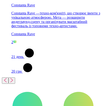
Constanta Rave
Constanta Rave —техно-ком'юніті, що створює івенти з
унікальною атмосферою. Мета — розширити
андеграунд-сцену та організувати масштабний
фестиваль із топовими техно-артистами.
Constanta Rave
2
21
день
20
грн