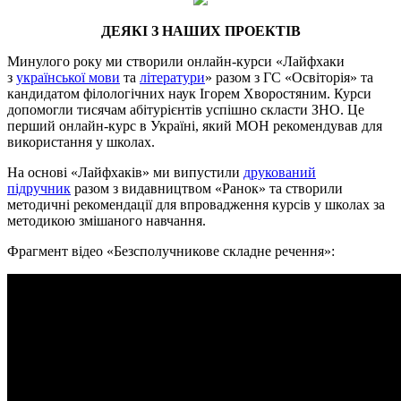
ДЕЯКІ З НАШИХ ПРОЕКТІВ
Минулого року ми створили онлайн-курси «Лайфхаки
з
української мови
та
літератури
» разом з ГС «Освіторія» та
кандидатом філологічних наук Ігорем Хворостяним. Курси
допомогли тисячам абітурієнтів успішно скласти ЗНО. Це
перший онлайн-курс в Україні, який МОН рекомендував для
використання у школах.
На основі «Лайфхаків» ми випустили
друкований
підручник
разом з видавництвом «Ранок» та створили
методичні рекомендації для впровадження курсів у школах за
методикою змішаного навчання.
Фрагмент відео «Безсполучникове складне речення»: