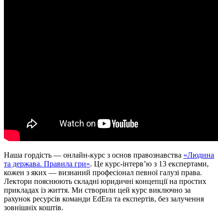
Наша гордість — онлайн-курс з основ правознавства
«Людина
та держава. Правила гри»
. Це курс-інтерв’ю з 13 експертами,
кожен з яких — визнаний професіонал певної галузі права.
Лектори пояснюють складні юридичні концепції на простих
прикладах із життя. Ми створили цей курс виключно за
рахунок ресурсів команди EdEra та експертів, без залучення
зовнішніх коштів.