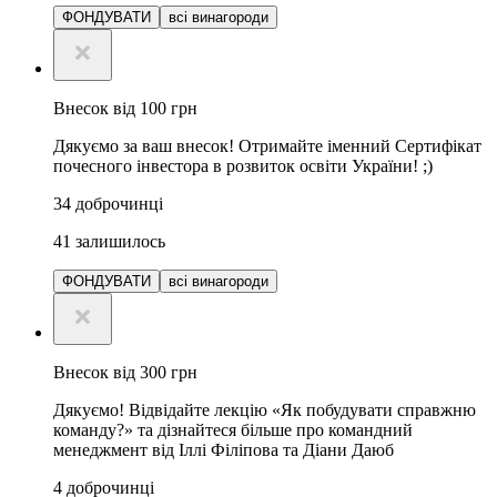
ФОНДУВАТИ
всі винагороди
Внесок від 100 грн
Дякуємо за ваш внесок! Отримайте іменний Сертифікат
почесного інвестора в розвиток освіти України! ;)
34
доброчинці
41
залишилось
ФОНДУВАТИ
всі винагороди
Внесок від 300 грн
Дякуємо! Відвідайте лекцію «Як побудувати справжню
команду?» та дізнайтеся більше про командний
менеджмент від Іллі Філіпова та Діани Даюб
4
доброчинці