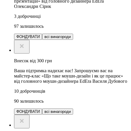
презентацій» від головного дизайнера EdEra
Олександри Сірик
3
доброчинці
97
залишилось
ФОНДУВАТИ
всі винагороди
Внесок від 300 грн
Ваша підтримка надихає нас! Запрошуємо вас на
майстер-клас «Що таке моушн-дизайн і як це працює»
від головного моушн-дизайнера EdEra Василя Дубового
10
доброчинців
90
залишилось
ФОНДУВАТИ
всі винагороди