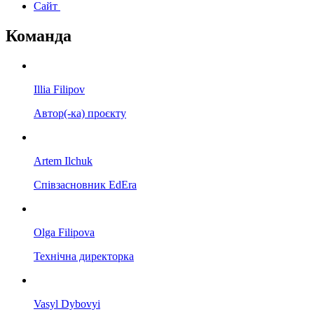
Сайт
Команда
Illia Filipov
Автор(-ка) проєкту
Artem Ilchuk
Співзасновник EdEra
Olga Filipova
Технічна директорка
Vasyl Dybovyi