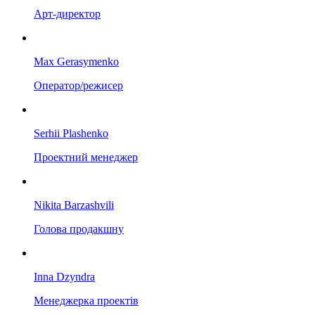
Арт-директор
Max Gerasymenko
Оператор/режисер
Serhii Plashenko
Проектний менеджер
Nikita Barzashvili
Голова продакшну
Inna Dzyndra
Менеджерка проектів