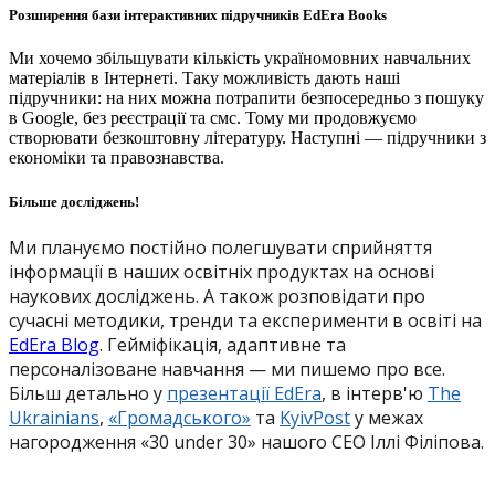
Розширення бази інтерактивних підручників EdEra Books
Ми хочемо збільшувати кількість україномовних навчальних
матеріалів в Інтернеті. Таку можливість дають наші
підручники: на них можна потрапити безпосередньо з пошуку
в Google, без реєстрації та смс. Тому ми продовжуємо
створювати безкоштовну літературу. Наступні — підручники з
економіки та правознавства.
Більше досліджень!
Ми плануємо постійно полегшувати сприйняття
інформації в наших освітніх продуктах на основі
наукових досліджень. А також розповідати про
сучасні методики, тренди та експерименти в освіті на
EdEra Blog
.
Гейміфікація, адаптивне та
персоналізоване навчання — ми пишемо про все.
Більш детально у
презентації EdEra
, в інтерв'ю
The
Ukrainians
,
«Громадського»
та
KyivPost
у межах
нагородження «30 under 30» нашого CEO Іллі Філіпова.