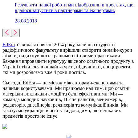
Результати нашої роботи ми відобразили в проектах, що
вдалося запустити з партнерами та експертами.
28.08.2018
EdEra
з’явилася навесні 2014 року, коли два студенти
радіофізичного факультету вирішили створити онлайн-курс з
фізики, надихнувшись кращими світовими практиками.
Бажання впровадити культуру якісного освітнього продукту в
Україні втілилося в онлайн-курси, підручники, спецпроекти,
які ми розробляємо вже 4 роки поспіль.
Сьогодні EdEra — це місток між авторами-експертами та
нашими користувачами. Ми працюємо над тим, щоб освітні
матеріали викликали емоції та були ефективними. Ми —
команда молодих науковців, IT-спеціалістів, менеджерів,
редакторів, дизайнерів, режисерів та комунікаційників. Ми
закохуємо українців в освіту та доводимо, що нецікавих
предметів просто не існує.