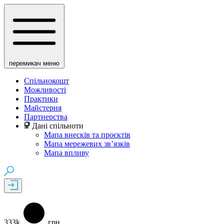
перемикач меню
Спільнокошт
Можливості
Практики
Майстерня
Партнерства
Дані спільноти
Мапа внесків та проєктів
Мапа мережевих зв’язків
Мапа впливу
333k
грн