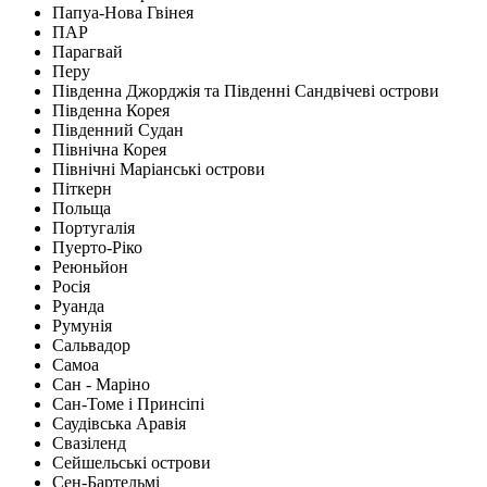
Папуа-Нова Гвінея
ПАР
Парагвай
Перу
Південна Джорджія та Південні Сандвічеві острови
Південна Корея
Південний Судан
Північна Корея
Північні Маріанські острови
Піткерн
Польща
Португалія
Пуерто-Ріко
Реюньйон
Росія
Руанда
Румунія
Сальвадор
Самоа
Сан - Маріно
Сан-Томе і Принсіпі
Саудівська Аравія
Свазіленд
Сейшельські острови
Сен-Бартельмі