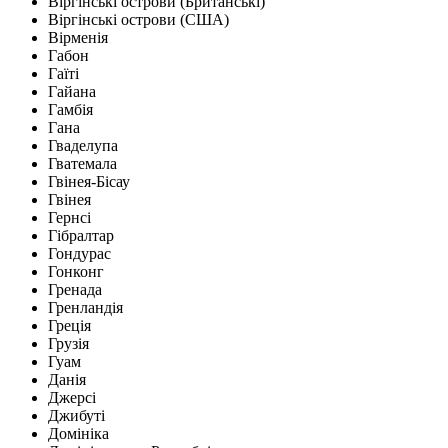
Віргінські острови (Британські)
Віргінські острови (США)
Вірменія
Габон
Гаїті
Гайана
Гамбія
Гана
Гваделупа
Гватемала
Гвінея-Бісау
Гвінея
Гернсі
Гібралтар
Гондурас
Гонконг
Гренада
Гренландія
Греція
Грузія
Гуам
Данія
Джерсі
Джибуті
Домініка