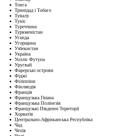
Тонга
Тринідад і Тобаго
Тувалу
Туніс
Туреччина
Туркменістан
Уганда
Угорщина
Узбекистан
Україна
Уолліс Футуна
Уругвай
Фарерські острови
Фіджі
Філіппіни
Фінляндія
Франція
Французька Гвіана
Французька Полінезія
Французькі Південні Території
Хорватія
Центрально-Африканська Республіка
Чад
Чехія
Чилі