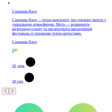
Constanta Rave
Constanta Rave —техно-ком'юніті, що створює івенти з
унікальною атмосферою. Мета — розширити
андеграунд-сцену та організувати масштабний
фестиваль із топовими техно-артистами.
Constanta Rave
2
20
днів
20
грн