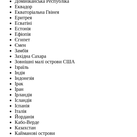
Домініканська Республіка
Еквадор
Екваторіальна Гвінея
Еритрея
Есватіні
Естонія
Ефіопія
Єгипет
Ємен
Замбія
Західна Сахара
Зовнішні малі острови США
Ізраїль
Індія
Індонезія
Ірак
Іран
Ірландія
Ісландія
Іспанія
Італія
Йорданія
Кабо-Верде
Казахстан
Кайманові острови