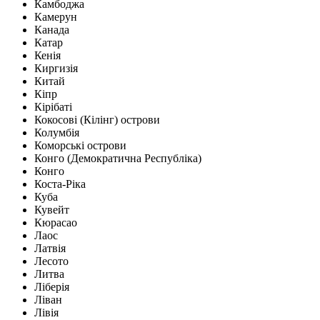
Камбоджа
Камерун
Канада
Катар
Кенія
Киргизія
Китай
Кіпр
Кірібаті
Кокосові (Кілінг) острови
Колумбія
Коморські острови
Конго (Демократична Республіка)
Конго
Коста-Ріка
Куба
Кувейт
Кюрасао
Лаос
Латвія
Лесото
Литва
Ліберія
Ліван
Лівія