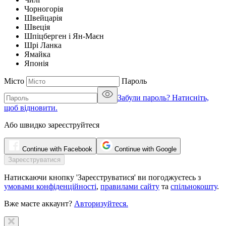
Чорногорія
Швейцарія
Швеція
Шпіцберген і Ян-Маєн
Шрі Ланка
Ямайка
Японія
Місто
Пароль
Забули пароль? Натисніть,
щоб відновити.
Або швидко зареєструйтеся
Continue with Facebook
Continue with Google
Натискаючи кнопку 'Зареєструватися' ви погоджуєтесь з
умовами конфіденційності
,
правилами сайту
та
спільнокошту
.
Вже маєте аккаунт?
Авторизуйтеся.