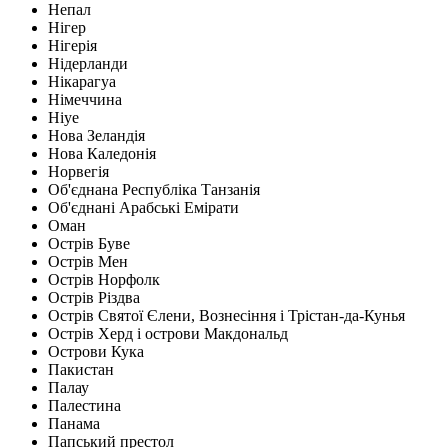
Непал
Нігер
Нігерія
Нідерланди
Нікарагуа
Німеччина
Ніуе
Нова Зеландія
Нова Каледонія
Норвегія
Об'єднана Республіка Танзанія
Об'єднані Арабські Емірати
Оман
Острів Буве
Острів Мен
Острів Норфолк
Острів Різдва
Острів Святої Єлени, Вознесіння і Трістан-да-Кунья
Острів Херд і острови Макдональд
Острови Кука
Пакистан
Палау
Палестина
Панама
Папський престол