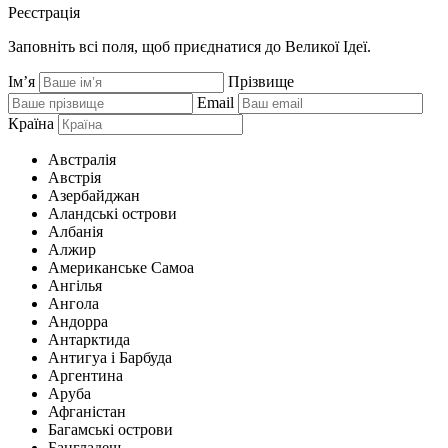
Реєстрація
Заповніть всі поля, щоб приєднатися до Великої Ідеї.
Ім’я
Прізвище
Email
Країна
Австралія
Австрія
Азербайджан
Аландські острови
Албанія
Алжир
Американське Самоа
Ангілья
Ангола
Андорра
Антарктида
Антигуа і Барбуда
Аргентина
Аруба
Афганістан
Багамські острови
Бангладеш