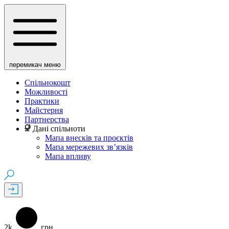
перемикач меню
Спільнокошт
Можливості
Практики
Майстерня
Партнерства
Дані спільноти
Мапа внесків та проєктів
Мапа мережевих зв’язків
Мапа впливу
2k
грн