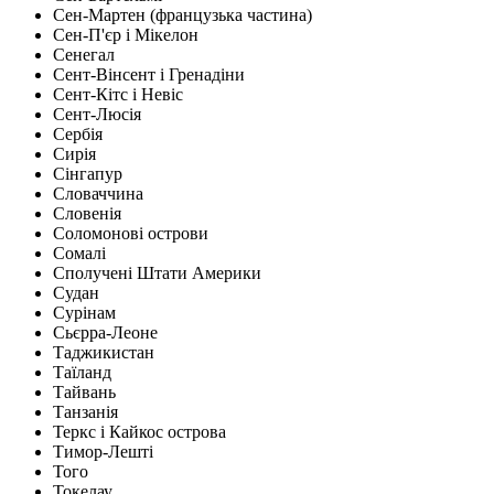
Сен-Мартен (французька частина)
Сен-П'єр і Мікелон
Сенегал
Сент-Вінсент і Гренадіни
Сент-Кітс і Невіс
Сент-Люсія
Сербія
Сирія
Сінгапур
Словаччина
Словенія
Соломонові острови
Сомалі
Сполучені Штати Америки
Судан
Сурінам
Сьєрра-Леоне
Таджикистан
Таїланд
Тайвань
Танзанія
Теркс і Кайкос острова
Тимор-Лешті
Того
Токелау