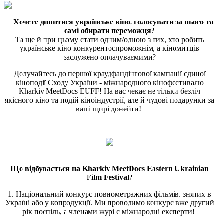
Хочете дивитися українське кіно, голосувати за нього та
самі обирати переможця?
Та ще й при цьому стати одним/одною з тих, хто робить
українське кіно конкурентоспроможнім, а кіномитців
заслужено оплачуваємими?
Долучайтесь до першої краудфандінгової кампанії єдиної
кіноподії Сходу України - міжнародного кінофестивалю
Kharkiv MeetDocs EUFF! На вас чекає не тільки безліч
якісного кіно та подій кіноіндустрії, але й чудові подарунки за
ваші щирі донейти!
Що відбувається на Kharkiv MeetDocs Eastern Ukrainian
Film Festival?
1. Національний конкурс повнометражних фільмів, знятих в
Україні або у копродукції. Ми проводимо конкурс вже другий
рік поспіль, а членами журі є міжнародні експерти!