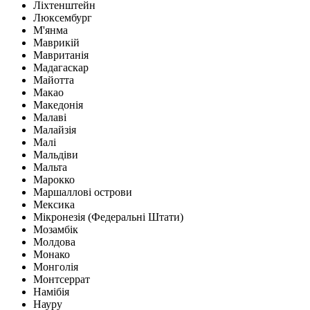
Ліхтенштейн
Люксембург
М'янма
Маврикій
Мавританія
Мадагаскар
Майотта
Макао
Македонія
Малаві
Малайзія
Малі
Мальдіви
Мальта
Марокко
Маршаллові острови
Мексика
Мікронезія (Федеральні Штати)
Мозамбік
Молдова
Монако
Монголія
Монтсеррат
Намібія
Науру