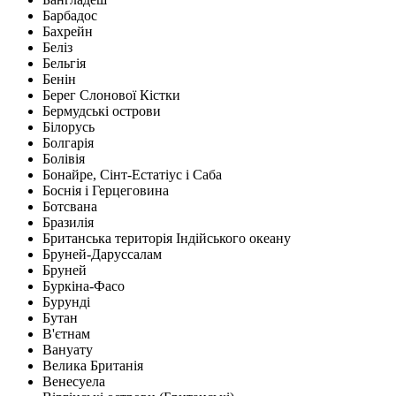
Барбадос
Бахрейн
Беліз
Бельгія
Бенін
Берег Слонової Кістки
Бермудські острови
Білорусь
Болгарія
Болівія
Бонайре, Сінт-Естатіус і Саба
Боснія і Герцеговина
Ботсвана
Бразилія
Британська територія Індійського океану
Бруней-Даруссалам
Бруней
Буркіна-Фасо
Бурунді
Бутан
В'єтнам
Вануату
Велика Британія
Венесуела