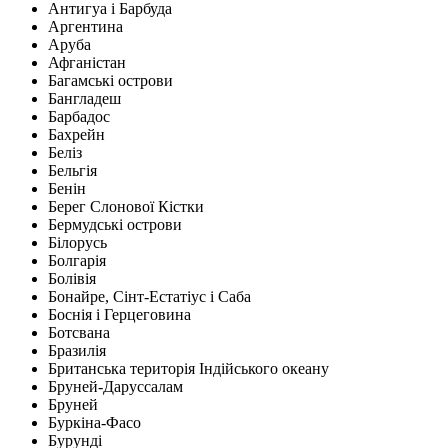
Антигуа і Барбуда
Аргентина
Аруба
Афганістан
Багамські острови
Бангладеш
Барбадос
Бахрейн
Беліз
Бельгія
Бенін
Берег Слонової Кістки
Бермудські острови
Білорусь
Болгарія
Болівія
Бонайре, Сінт-Естатіус і Саба
Боснія і Герцеговина
Ботсвана
Бразилія
Британська територія Індійського океану
Бруней-Даруссалам
Бруней
Буркіна-Фасо
Бурунді