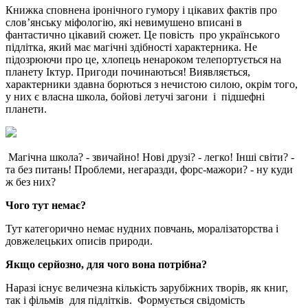
Книжка сповнена іронічного гумору і цікавих фактів про
слов’янську міфологію, які невимушено вписані в
фантастично цікавий сюжет. Це повість про українського
підлітка, який має магічні здібності характерника. Не
підозрюючи про це, хлопець ненароком телепортується на
планету Іктур. Пригоди починаються! Виявляється,
характерники здавна борються з нечистою силою, окрім того,
у них є власна школа, бойові летучі загони і підшефні
планети.
Магічна школа? - звичайно! Нові друзі? - легко! Інші світи? -
та без питань! Проблеми, негаразди, форс-мажори? - ну куди
ж без них?
Чого тут немає?
Тут категорично немає нудних повчань, моралізаторства і
довжелецьких описів природи.
Якщо серйозно, для чого вона потрібна?
Наразі існує величезна кількість зарубіжних творів, як книг,
так і фільмів для підлітків. Формується свідомість