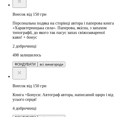
Внесок від 150 грн
Персональна подяка на сторінці автора і паперова книга
«Характерницька сила». Паперова, якісна, з запахом
типографії, до якого так пасує запах свіжозавареної
кави! + бонус
2
доброчинці
498
залишилось
ФОНДУВАТИ
всі винагороди
Внесок від 150 грн
Книга +Бонуси: Автограф автора, написаний щиро і від
усього серця!
4
доброчинці