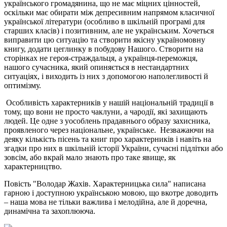
українського громадянина, що не має міцних цінностей,
оскільки має обирати між депресивним напрямом класичної
української літератури (особливо в шкільній програмі для
старших класів) і позитивним, але не українським. Хочеться
виправити цю ситуацію та створити якісну україномовну
книгу, додати цеглинку в побудову Нашого. Створити на
сторінках не героя-страждальця, а українця-переможця,
нашого сучасника, який опиняється в нестандартних
ситуаціях, і виходить із них з допомогою наполегливості й
оптимізму.
Особливість характерників у нашій національній традиції в
тому, що вони не просто чаклуни, а чародії, які захищають
людей. Це одне з уособлень прадавнього образу захисника,
проявленого через національне, українське. Незважаючи на
деяку кількість пісень та книг про характерників і навіть на
згадки про них в шкільній історії України, сучасні підлітки або
зовсім, або вкрай мало знають про таке явище, як
характерництво.
Повість "Володар Жахів. Характерницька сила" написана
гарною і доступною українською мовою, що вкотре доводить
– наша мова не тільки важлива і мелодійна, але й доречна,
динамічна та захоплююча.