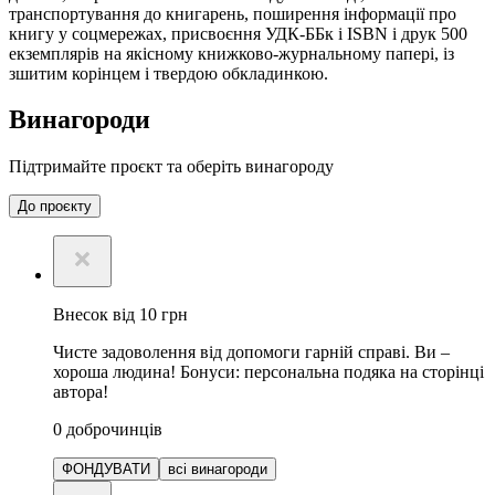
транспортування до книгарень, поширення інформації про
книгу у соцмережах, присвоєння УДК-ББк і ISBN і друк 500
екземплярів на якісному книжково-журнальному папері, із
зшитим корінцем і твердою обкладинкою.
Винагороди
Підтримайте проєкт та оберіть винагороду
До проєкту
Внесок від 10 грн
Чисте задоволення від допомоги гарній справі. Ви –
хороша людина! Бонуси: персональна подяка на сторінці
автора!
0
доброчинців
ФОНДУВАТИ
всі винагороди