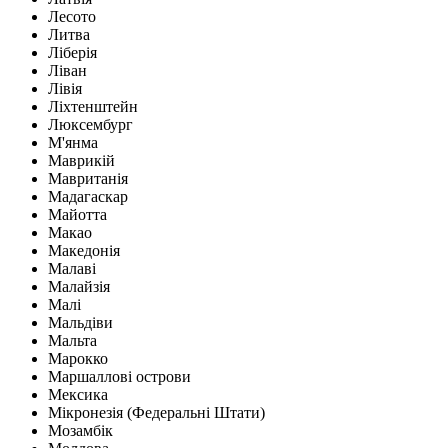
Лесото
Литва
Ліберія
Ліван
Лівія
Ліхтенштейн
Люксембург
М'янма
Маврикій
Мавританія
Мадагаскар
Майотта
Макао
Македонія
Малаві
Малайзія
Малі
Мальдіви
Мальта
Марокко
Маршаллові острови
Мексика
Мікронезія (Федеральні Штати)
Мозамбік