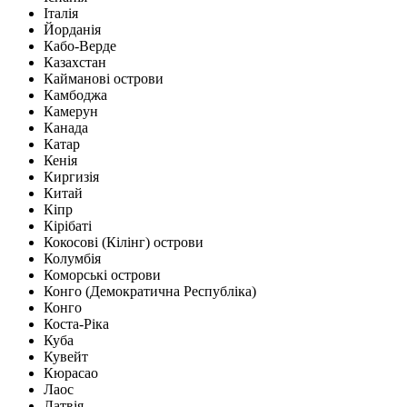
Італія
Йорданія
Кабо-Верде
Казахстан
Кайманові острови
Камбоджа
Камерун
Канада
Катар
Кенія
Киргизія
Китай
Кіпр
Кірібаті
Кокосові (Кілінг) острови
Колумбія
Коморські острови
Конго (Демократична Республіка)
Конго
Коста-Ріка
Куба
Кувейт
Кюрасао
Лаос
Латвія