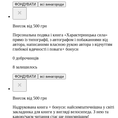
ФОНДУВАТИ
всі винагороди
Внесок від 500 грн
Персональна подяка і книга «Характерницька сила»
прямо із типографії, з автографом і побажаннями від
автора, написаними власною рукою автора з відчуттям
глибокої вдячності і поваги+ бонуси
0
доброчинців
8
залишилось
ФОНДУВАТИ
всі винагороди
Внесок від 500 грн
Надрукована книга + бонуси: найсимпатичнішна у світі
закладинка для книги у вигляді велосипеда. З нею та
кавою/чаєм читання стає ще приємнішим!