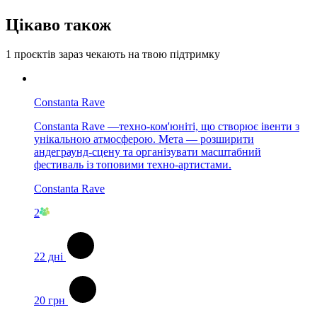
Цікаво також
1 проєктів
зараз чекають на твою підтримку
Constanta Rave
Constanta Rave —техно-ком'юніті, що створює івенти з
унікальною атмосферою. Мета — розширити
андеграунд-сцену та організувати масштабний
фестиваль із топовими техно-артистами.
Constanta Rave
2
22
дні
20
грн