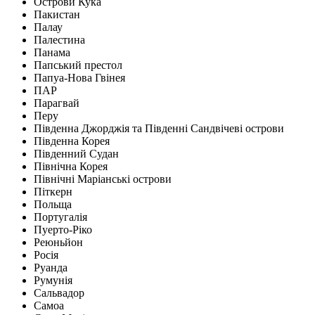
Острови Кука
Пакистан
Палау
Палестина
Панама
Папський престол
Папуа-Нова Гвінея
ПАР
Парагвай
Перу
Південна Джорджія та Південні Сандвічеві острови
Південна Корея
Південний Судан
Північна Корея
Північні Маріанські острови
Піткерн
Польща
Португалія
Пуерто-Ріко
Реюньйон
Росія
Руанда
Румунія
Сальвадор
Самоа