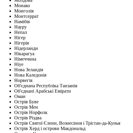
Молдова
Монако
Монголія
Монтсеррат
Намібія
Науру
Непал
Нігер
Нігерія
Нідерланди
Нікарагуа
Німеччина
Ніуе
Нова Зеландія
Нова Каледонія
Норвегія
Об'єднана Республіка Танзанія
Об'єднані Арабські Емірати
Оман
Острів Буве
Острів Мен
Острів Норфолк
Острів Різдва
Острів Святої Єлени, Вознесіння і Трістан-да-Кунья
Острів Херд і острови Макдональд