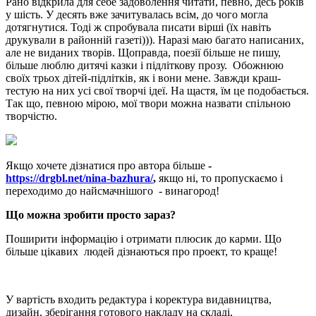
Рано відкрила для себе задоволення читати, певно, десь років
у шість. У десять вже зачитувалась всім, до чого могла
дотягнутися. Тоді ж спробувала писати вірші (їх навіть
друкували в районній газеті))). Наразі маю багато написаних,
але не виданих творів. Щоправда, поезії більше не пишу,
більше люблю дитячі казки і підліткову прозу. Обожнюю
своїх трьох дітей-підлітків, як і вони мене. Завжди краш-
тестую на них усі свої творчі ідеї. На щастя, їм це подобається.
Так що, певною мірою, мої твори можна назвати спільною
творчістю.
Якщо хочете дізнатися про автора більше
-
https://drgbl.net/nina-bazhura/
,
якщо ні, то пропускаємо і
переходимо до найсмачнішого - винагород!
Що можна зробити просто зараз?
Поширити інформацію і отримати плюсик до карми. Що
більше цікавих людей дізнаються про проект, то краще!
У вартість входить редактура і коректура видавництва,
дизайн, зберігання готового накладу на складі,