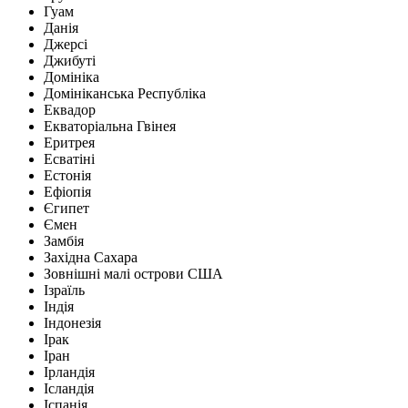
Гуам
Данія
Джерсі
Джибуті
Домініка
Домініканська Республіка
Еквадор
Екваторіальна Гвінея
Еритрея
Есватіні
Естонія
Ефіопія
Єгипет
Ємен
Замбія
Західна Сахара
Зовнішні малі острови США
Ізраїль
Індія
Індонезія
Ірак
Іран
Ірландія
Ісландія
Іспанія