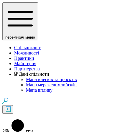
перемикач меню
Спільнокошт
Можливості
Практики
Майстерня
Партнерства
Дані спільноти
Мапа внесків та проєктів
Мапа мережевих зв’язків
Мапа впливу
26k
грн