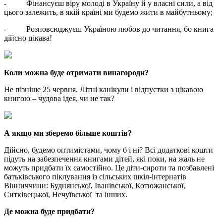
- Фінансуєш віру молоді в Україну й у власні сили, а від
цього залежить, в якій країні ми будемо жити в майбутньому;
- Розповсюджуєш Україною любов до читання, бо книга
дійсно цікава!
Коли можна буде отримати винагороди?
Не пізніше 25 червня. Літні канікули і відпустки з цікавою
книгою – чудова ідея, чи не так?
А якщо ми зберемо більше коштів?
Дійсно, будемо оптимістами, чому б і ні? Всі додаткові кошти
підуть на забезпечення книгами дітей, які поки, на жаль не
можуть придбати їх самостійно. Це діти-сироти та позбавлені
батьківського піклування із сільських шкіл-інтернатів
Вінниччини: Буднянської, Іванівської, Котюжанської,
Ситківецької, Нечуївської та інших.
Де можна буде придбати?