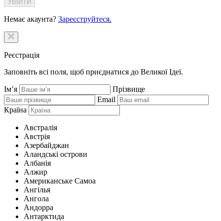
Немає акаунта?
Зареєструйтеся.
Реєстрація
Заповніть всі поля, щоб приєднатися до Великої Ідеї.
Ім’я
Прізвище
Email
Країна
Австралія
Австрія
Азербайджан
Аландські острови
Албанія
Алжир
Американське Самоа
Ангілья
Ангола
Андорра
Антарктида