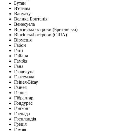
Бутан
В'єтнам
Вануату
Велика Британія
Венесуела
Віргінські острови (Британські)
Віргінські острови (США)
Вірменія
Габон
Гаїті
Гайана
Гамбія
Гана
Гваделупа
Гватемала
Гвінея-Бісау
Гвінея
Гернсі
Гібралтар
Гондурас
Гонконг
Гренада
Гренландія
Греція
Грузія