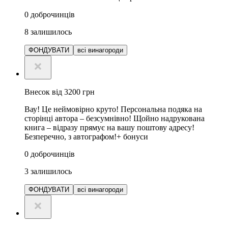
0
доброчинців
8
залишилось
ФОНДУВАТИ
всі винагороди
Внесок від 3200 грн
Вау! Це неймовірно круто! Персональна подяка на
сторінці автора – безсумнівно! Щойно надрукована
книга – відразу прямує на вашу поштову адресу!
Безперечно, з автографом!+ бонуси
0
доброчинців
3
залишилось
ФОНДУВАТИ
всі винагороди