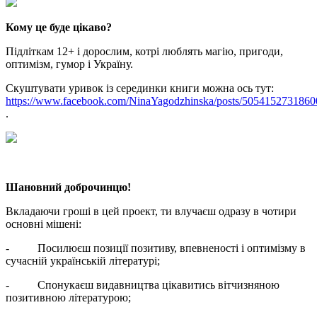
Кому це буде цікаво?
Підліткам 12+ і дорослим, котрі люблять магію, пригоди,
оптимізм, гумор і Україну.
Скуштувати уривок із серединки книги можна ось тут:
https://www.facebook.com/NinaYagodzhinska/posts/5054152731860
.
Шановний доброчинцю!
Вкладаючи гроші в цей проект, ти влучаєш одразу в чотири
основні мішені:
- Посилюєш позиції позитиву, впевненості і оптимізму в
сучасній українській літературі;
- Спонукаєш видавництва цікавитись вітчизняною
позитивною літературою;