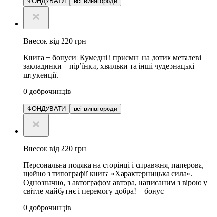
ФОНДУВАТИ
всі винагороди
Внесок від 220 грн
Книга + бонуси: Кумедні і приємні на дотик металеві
закладинки – пір’їнки, хвильки та інші чудернацькі
штукенції.
0
доброчинців
ФОНДУВАТИ
всі винагороди
Внесок від 220 грн
Персональна подяка на сторінці і справжня, паперова,
щойно з типографії книга «Характерницька сила».
Однозначно, з автографом автора, написаним з вірою у
світле майбутнє і перемогу добра! + бонус
0
доброчинців