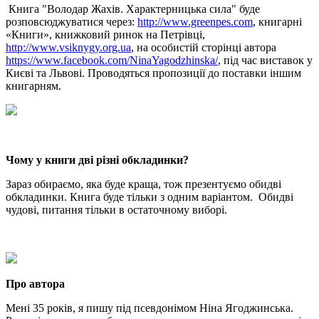
Книга "Володар Жахів. Характерницька сила" буде
розповсюджуватися через:
http://www.greenpes.com
, книгарні
«Книги», книжковий ринок на Петрівці,
http://www.vsiknygy.org.ua
, на особистій сторінці автора
https://www.facebook.com/NinaYagodzhinska/
, під час виставок у
Києві та Львові. Проводяться пропозиції до поставки іншим
книгарням.
Чому у книги дві різні обкладинки?
Зараз обираємо, яка буде краща, тож презентуємо обидві
обкладинки. Книга буде тільки з одним варіантом. Обидві
чудові, питання тільки в остаточному виборі.
Про автора
Мені 35 років, я пишу під псевдонімом Ніна Ягоджинська.