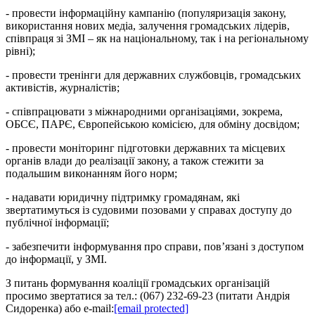
- провести інформаційну кампанію (популяризація закону,
використання нових медіа, залучення громадських лідерів,
співпраця зі ЗМІ – як на національному, так і на регіональному
рівні);
- провести тренінги для державних службовців, громадських
активістів, журналістів;
- співпрацювати з міжнародними організаціями, зокрема,
ОБСЄ, ПАРЄ, Європейською комісією, для обміну досвідом;
- провести моніторинг підготовки державних та місцевих
органів влади до реалізації закону, а також стежити за
подальшим виконанням його норм;
- надавати юридичну підтримку громадянам, які
звертатимуться із судовими позовами у справах доступу до
публічної інформації;
- забезпечити інформування про справи, пов’язані з доступом
до інформації, у ЗМІ.
З питань формування коаліції громадських організацій
просимо звертатися за тел.: (067) 232-69-23 (питати Андрія
Сидоренка) або e-mail:
[email protected]