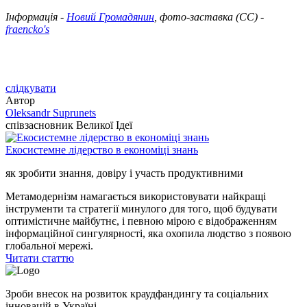
Інформація -
Новий Громадянин
, фото-заставка (СС) -
fraencko's
слідкувати
Автор
Oleksandr Suprunets
співзасновник Великої Ідеї
Екосистемне лідерство в економіці знань
як зробити знання, довіру і участь продуктивними
Метамодернізм намагається використовувати найкращі
інструменти та стратегії минулого для того, щоб будувати
оптимістичне майбутнє, і певною мірою є відображенням
інформаційної сингулярності, яка охопила людство з появою
глобальної мережі.
Читати статтю
Зроби внесок на розвиток краудфандингу та соціальних
інновацій в Україні