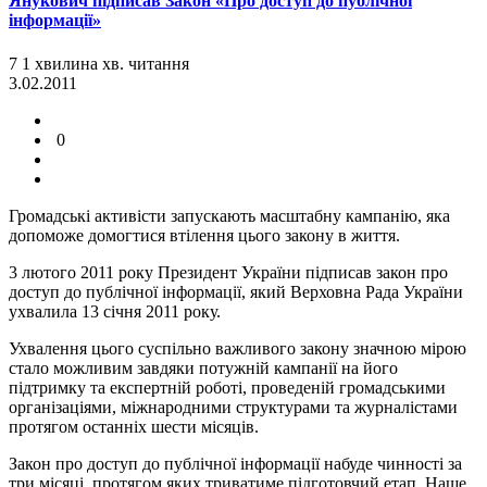
Янукович підписав Закон «Про доступ до публічної
інформації»
7
1
хвилина
хв.
читання
3.02.2011
0
Громадські активісти запускають масштабну кампанію, яка
допоможе домогтися втілення цього закону в життя.
3 лютого 2011 року Президент України підписав закон про
доступ до публічної інформації, який Верховна Рада України
ухвалила 13 січня 2011 року.
Ухвалення цього суспільно важливого закону значною мірою
стало можливим завдяки потужній кампанії на його
підтримку та експертній роботі, проведеній громадськими
організаціями, міжнародними структурами та журналістами
протягом останніх шести місяців.
Закон про доступ до публічної інформації набуде чинності за
три місяці, протягом яких триватиме підготовчий етап. Наше