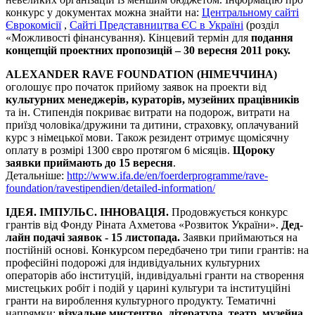
конкурс у документах можна знайти на:
Центральному сайті
Єврокомісії
,
Сайті Представництва ЄС в Україні
(розділ
«Можливості фінансування). Кінцевий термін для
подання
концепцій проектних пропозицій – 30 вересня 2011 року.
ALEXANDER RAVE FOUNDATION (НІМЕЧЧИНА)
оголошує про початок прийому заявок на проекти від
культурних менеджерів, кураторів, музейних працівників
та ін. Стипендія покриває витрати на подорож, витрати на
приїзд чоловіка/дружини та дитини, страховку, оплачуваний
курс з німецької мови. Також резидент отримує щомісячну
оплату в розмірі 1300 євро протягом 6 місяців.
Щороку
заявки приймають до 15 вересня
.
Детальніше:
http://www.ifa.de/en/foerderprogramme/rave-
foundation/ravestipendien/detailed-information/
ІДЕЯ. ІМПУЛЬС. ІННОВАЦІЯ.
Продовжується конкурс
грантів від Фонду Ріната Ахметова «Розвиток України».
Дед-
лайн подачі заявок - 15 листопада.
Заявки приймаються на
постійній основі. Конкурсом передбачено три типи грантів: на
професійні подорожі для індивідуальних культурних
операторів або інституцій, індивідуальні гранти на створення
мистецьких робіт і подій у царині культури та інституційні
гранти на вироблення культурного продукту. Тематичні
напрямки:
візуальне мистецтво, література, театр, музейна