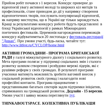
Прийом робіт почався з 1 вересня. Конкурс приверне до
відеопоезії увагу активної молоді та широких кіл митців та
професіоналів, стане приводом до дії у напрямку створення
відеопоетичних творів, послужить популяризації відеопоезії,
як напряму мистецтва, що в Україні ще тільки зарождується.
Кращі за результатами конкурсу роботи будуть представлені в
блоці Української відеопоезії у рамках Міжнародних
поетичних фестивалів. Церемонія нагорождення переможців
конкурсу відбуватиметься 20 листопада у
фестиваль-ресторації
"Диван"
. Про умови участі, будь-ласка, читайте тут:
http://www.litfest.ru/CYCLOP/home.html
АКТИВНІ ГРОМАДЯНИ - ПРОГРАМА БРИТАНСЬКОЇ
РАДИ
у галузі міжкультурного діалогу і соціального розвитку.
Мета програми полягає у підтримці соціальних змін і сталого
розвитку шляхом створення і розбудови мережі лідерів, які є
рушіями реформ у своїх громадах. В результаті програми
учасники матимуть можливість зробити вагомий внесок у
соціальний розвиток своїх громад і налагодити нові
професійні контакти. Програма працюватиме з
представниками багатьох секторів задля підтримки ініціатив,
спрямованих на громадський розвиток.
Дедлайн - 15 вересня
.
Умови участі і заявку можна переглянути
тут
.
THINKABOUTSPACE
.
КОЛЕКТИВНА ПУБЛІКАЦІЯ