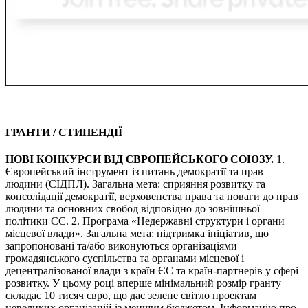
ГРАНТИ / СТИПЕНДІЇ
НОВІ КОНКУРСИ ВІД ЄВРОПЕЙСЬКОГО СОЮЗУ.
1.
Європейський інструмент із питань демократії та прав
людини (ЄІДПЛ). Загальна мета: сприяння розвитку та
консолідації демократії, верховенства права та поваги до прав
людини та основних свобод відповідно до зовнішньої
політики ЄС. 2. Програма «Недержавні структури і органи
місцевої влади». Загальна мета: підтримка ініціатив, що
запропоновані та/або виконуються організаціями
громадянського суспільства та органами місцевої і
децентралізованої влади з країн ЄС та країн-партнерів у сфері
розвитку. У цьому році вперше мінімальний розмір гранту
складає 10 тисяч євро, що дає зелене світло проектам
невеликих організацій із меншим бюджетом. Інформацію про