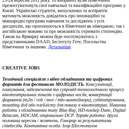
23-24 вересня 2011 року. 10 вибраних вузів Німеччини
презентуватимуть свої навчальні та кваліфікаційні програми у
Києві. Українські студенти, випускники та аспіранти
матимуть можливість довідатись про інноваційні та
міжнародні програми навчання та досліджень з усіх
дисциплін, що пропонуються в Німеччині як німецькою, так і
англійською мовами та про можливість отримати стипендію.
Також на Ярмарку можна буде поспілкуватись з
представниками DAAD, Інституту Гете, Посольства
Німеччини та іншими.
Детальніше
CREATIVE JOBS
Технічний спеціаліст з відео обладнання та цифрових
форматів для фестивалю МОЛОДІСТЬ.
Консультації,
планування, забезпечення та супровід технологічного процесу
кінотеатральних показів з цифрових носіїв, конвертації
форматів (m2ts / vob / mov / mkv-контейнери), субтитрування,
mounting dvd або плейлісту для показу в кінотеатрах. Навички
роботи з обладнанням типу Blue-Ray, HD-плейер Dune, Digital
Betacam, HDCAM, опціонально DCP. Термін роботи: друга
половина вересня / жовтень. Гонорар за результатами
співбесіди. Контактна особа: Ігор Шестопалов