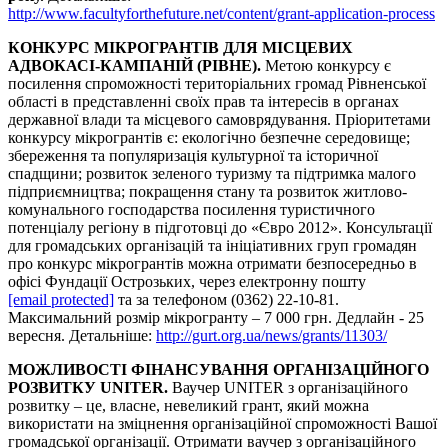
http://www.facultyforthefuture.net/content/grant-application-process
КОНКУРС МІКРОГРАНТІВ ДЛЯ МІСЦЕВИХ
АДВОКАСІ-КАМПАНІЙ (РІВНЕ).
Метою конкурсу є
посилення спроможності територіальних громад Рівненської
області в представленні своїх прав та інтересів в органах
державної влади та місцевого самоврядування. Пріоритетами
конкурсу мікрогрантів є: екологічно безпечне середовище;
збереження та популяризація культурної та історичної
спадщини; розвиток зеленого туризму та підтримка малого
підприємництва; покращення стану та розвиток житлово-
комунального господарства посилення туристичного
потенціалу регіону в підготовці до «Євро 2012». Консультації
для громадських організацій та ініціативних груп громадян
про конкурс мікрогрантів можна отримати безпосередньо в
офісі Фундації Острозьких, через електронну пошту
[email protected]
та за телефоном (0362) 22-10-81.
Максимальний розмір мікрогранту – 7 000 грн. Дедлайн - 25
вересня. Детальніше:
http://gurt.org.ua/news/grants/11303/
МОЖЛИВОСТІ ФІНАНСУВАННЯ ОРГАНІЗАЦІЙНОГО
РОЗВИТКУ UNITER.
Ваучер UNITER з організаційного
розвитку – це, власне, невеликий грант, який можна
використати на зміцнення організаційної спроможності Вашої
громадської організації. Отримати ваучер з організаційного