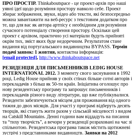
ПРО ПРОСТІР.
Thinkaboutspace - це проект-архів про наші
уявні ідеї щодо розуміння простору навколо себе. Проект
збирає зображення, звуки, відео або тексти, які безпосередньо
можна завантажити на веб-ресурс з текстовим додатком про
те, що для вас як автора артпісу є необхідним для розуміння
сучасного потенціалу створення простору. Оскільки цей
проект є архівом, практично усі матеріали будуть прийняті
окрім тих, зміст яких буде недоречним. Результатом стане
видання від португальського видавництва BYPASS.
Термін
подачі заявок: 1 жовтня,
контактна інформація:
[email protected]
,
http://www.thinkaboutspace.net
РЕЗИДЕНЦІЯ ДЛЯ ПИСЬМЕННИКІВ LEDIG HOUSE
INTERNATIONAL 2012.
З моменту свого заснування в 1992
році, Ledig House прийняв у своїх стінах більше сотні авторів і
перекладачів з більш як 50-ти країн. Ініціатива оголошує про
нову резидентську програму та запрошує письменників і
перекладачів різного виду літератури, що вже публікувалися.
Резиденти забезпечуються місцем для проживання від одного
тижня до двох місяців. Для участі у програмі відберуть десять
творців, які стануть жити разом у сільській місцевості з видом
на Catskill Mountains. Денні години вам віддадуть на писання
та “тиху творчість”, а вечори у резиденції розраховані на час зі
спільнотою. Резидентська програма також містить щотижневі
зустрічі з представниками видавництв.
Заявки на 2012