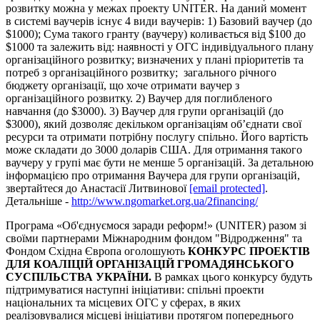
розвитку можна у межах проекту UNITER. На даний момент
в системі ваучерів існує 4 види ваучерів: 1) Базовий ваучер (до
$1000); Сума такого гранту (ваучеру) коливається від $100 до
$1000 та залежить від: наявності у ОГС індивідуального плану
організаційного розвитку; визначених у плані пріоритетів та
потреб з організаційного розвитку; загального річного
бюджету організації, що хоче отримати ваучер з
організаційного розвитку. 2) Ваучер для поглибленого
навчання (до $3000). 3) Ваучер для групи організацій (до
$3000), який дозволяє декільком організаціям об’єднати свої
ресурси та отримати потрібну послугу спільно. Його вартість
може складати до 3000 доларів США. Для отримання такого
ваучеру у групі має бути не менше 5 організацій. За детальною
інформацією про отримання Ваучера для групи організацій,
звертайтеся до Анастасії Литвинової
[email protected]
.
Детальніше -
http://www.ngomarket.org.ua/2financing/
Програма «Об'єднуємося заради реформ!» (UNITER) разом зі
своїми партнерами Міжнародним фондом "Відродження" та
Фондом Східна Європа оголошують
КОНКУРС ПРОЕКТІВ
ДЛЯ КОАЛІЦІЙ ОРГАНІЗАЦІЙ ГРОМАДЯНСЬКОГО
СУСПІЛЬСТВА УКРАЇНИ.
В рамках цього конкурсу будуть
підтримуватися наступні ініціативи: спільні проекти
національних та місцевих ОГС у сферах, в яких
реалізовувалися місцеві ініціативи протягом попереднього