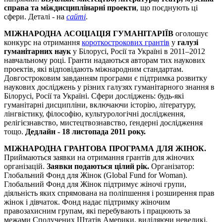
справа та міждисциплінарні проекти
, що поєднують ці
сфери.
Деталі - на
сайті
.
МІЖНАРОДНА АСОЦІАЦІЯ ГУМАНІТАРІЇВ
оголошує
конкурс на отримання
короткострокових грантів
у
галузі
гуманітарних наук
у Білорусі, Росії та Україні в 2011–2012
навчальному році. Гранти надаються авторам тих наукових
проектів, які відповідають міжнародним стандартам.
Довгостроковим завданням програми є підтримка розвитку
наукових досліджень у різних галузях гуманітарного знання в
Білорусі, Росії та Україні. Сфери досліджень: будь-які
гуманітарні дисципліни, включаючи історію, літературу,
лінгвістику, філософію, культурологічні дослідження,
релігієзнавство, мистецтвознавство, ґендерні дослідження
тощо.
Дедлайн - 18 листопада 2011 року.
МІЖНАРОДНА ГРАНТОВА ПРОГРАМА ДЛЯ ЖІНОК.
Приймаються заявки на отримання грантів для жіночих
організацій.
Заявки подаються цілий рік.
Організатор:
Глобальний Фонд для Жінок (Global Fund for Woman).
Глобальний Фонд для Жінок підтримує жіночі групи,
діяльність яких спрямована на поліпшення і розширення прав
жінок і дівчаток. Фонд надає підтримку жіночим
правозахисним групам, які перебувають і працюють за
межами Сполучених Штатів Америки, виділяючи невеликі,