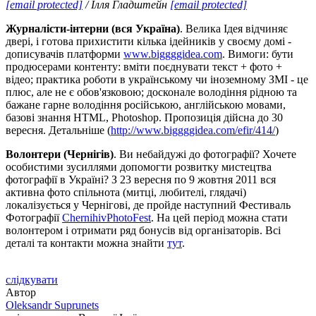
[email protected]
/ Ілля Гладштейн
[email protected]
Журналісти-інтерни (вся Україна)
. Велика Ідея відчиняє
двері, і готова прихистити кілька ідейників у своєму домі -
дописувачів платформи
www.biggggidea.com
. Вимоги: бути
продюсерами контенту: вміти поєднувати текст + фото +
відео; практика роботи в українському чи іноземному ЗМІ - це
плюс, але не є обов'язковою; досконале володіння рідною та
бажане гарне володіння російською, англійською мовами,
базові знання HTML, Photoshop. Пропозиція дійсна до 30
вересня. Детальніше (
http://www.biggggidea.com/efir/414/
)
Волонтери
(Чернігів)
. Ви небайдужі до фотографії? Хочете
особистими зусиллями допомогти розвитку мистецтва
фотографії в Україні? З 23 вересня по 9 жовтня 2011 вся
активна фото спільнота (митці, любителі, глядачі)
локалізується у Чернігові, де пройде наступний Фестиваль
Фотографії
ChernihivPhotoFest
. На цей період можна стати
волонтером і отримати ряд бонусів від організаторів. Всі
деталі та контакти можна знайти
тут
.
слідкувати
Автор
Oleksandr Suprunets