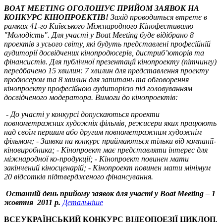
BOAT MEETING ОГОЛОШУЄ ПРИЙОМ ЗАЯВОК НА
КОНКУРС КІНОПРОЕКТІВ!
Захід проводиться втретє в
рамках 41-го Київського Міжнародного Кінофестивалю
"Молодість". Для участі у Boat Meeting буде відібрано 8
проектів з усього світу, які будуть представлені професійній
аудиторії досвідчених кінопродюсерів, дистриб’юторів та
фінансистів. Для публічної презентації кінопроекту (пітчингу)
передбачено 15 хвилин: 7 хвилин для представлення проекту
продюсером та 8 хвилин для запитань та обговорення
кінопроекту професійною аудиторією під головуванням
досвідченого модератора. Вимоги до кінопроектів:
- До участі у конкурсі допускаються проекти
повнометражних художніх фільмів, режисери яких працюють
над своїм першим або другим повнометражним художнім
фільмом;
- Заявки на конкурс приймаються тільки від компанії-
кіновиробника;
- Кінопроект має представляти інтерес для
міжнародної ко-продукції;
- Кінопроект повинен мати
закінчений кіносценарій;
- Кінопроект повинен мати мінімум
20 відсотків підтвердженого фінансування.
Останній день прийому заявок для участі у Boat Meeting – 1
жовтня 2011 р.
Детальніше
ВСЕУКРАЇНСЬКИЙ КОНКУРС ВІДЕОПОЕЗІЇ ЦИКЛОП
.