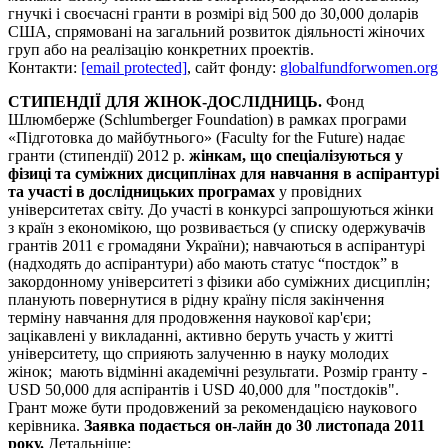
гнучкі і своєчасні гранти в розмірі від 500 до 30,000 доларів
США, спрямовані на загальний розвиток діяльності жіночих
груп або на реалізацію конкретних проектів.
Контакти:
[email protected]
, сайт фонду:
globalfundforwomen.org
СТИПЕНДІЇ ДЛЯ ЖІНОК-ДОСЛІДНИЦЬ.
Фонд
Шлюмберже (Schlumberger Foundation) в рамках програми
«Підготовка до майбутнього» (Faculty for the Future) надає
гранти (стипендії) 2012 р.
жінкам, що спеціалізуються у
фізиці та суміжних дисциплінах для навчання в аспірантурі
та участі в дослідницьких програмах
у провідних
університетах світу. До участі в конкурсі запрошуються жінки
з країн з економікою, що розвивається (у списку одержувачів
грантів 2011 є громадяни України); навчаються в аспірантурі
(надходять до аспірантури) або мають статус “постдок” в
закордонному університеті з фізики або суміжних дисциплін;
планують повернутися в рідну країну після закінчення
терміну навчання для продовження наукової кар'єри;
зацікавлені у викладанні, активно беруть участь у житті
університету, що сприяють залученню в науку молодих
жінок; мають відмінні академічні результати. Розмір гранту -
USD 50,000 для аспірантів і USD 40,000 для "постдоків".
Грант може бути продовжений за рекомендацією наукового
керівника.
Заявка подається он-лайн до 30 листопада 2011
року.
Детальніше: