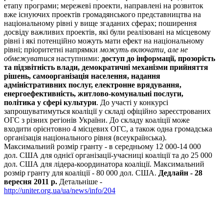
етапу програми; мережеві проекти, направлені на розвиток
вже існуючих проектів громадянського представництва на
національному рівні у вище згаданих сферах; поширення
досвіду важливих проектів, які були реалізовані на місцевому
рівні і які потенційно можуть мати ефект на національному
рівні; пріоритетні напрямки
можуть включати, але не
обмежуватися
наступними:
доступ до інформації, прозорість
та підзвітність влади, демократичні механізми прийняття
рішень, самоорганізація населення, надання
адміністративних послуг, електронне врядування,
енергоефективність, житлово-комунальні послуги,
політика у сфері культури
. До участі у конкурсі
запрошуватимуться коаліції у складі офіційно зареєстрованих
ОГС з різних регіонів України. До складу коаліції може
входити орієнтовно 4 місцевих ОГС, а також одна громадська
організація національного рівня (всеукраїнська).
Максимальний розмір гранту - в середньому 12 000-14 000
дол. США для однієї організації-учасниці коаліції та до 25 000
дол. США для лідера-координатора коаліції. Максимальний
розмір гранту для коаліції - 80 000 дол. США.
Дедлайн - 28
вересня 2011 р.
Детальніше -
http://uniter.org.ua/ua/news/info/204