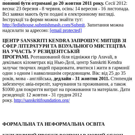
повинні бути отримані до 20 жовтня 2011 року.
Сесії 2012:
весна: 23 березня - 8 червня, осінь: 14 вересня - 16 листопада.
Всі заявки мають бути подані в електронному вигляді.
Інструкції та форми можна знайти тут:
http://ledighouse.submishmash.com/Submit
. Запитання можна
надсилати за адресою:
[email protected]
ЦЕНТР SANSKRITI KENDRA ЗАПРОШУЄ МИТЦІВ ЗІ
СФЕР ЛІТЕРАТУРИ ТА ВІЗУАЛЬНОГО МИСТЕЦТВА
НА УЧАСТЬ У РЕЗИДЕНТСЬКІЙ
ПРОГРАМІ.
Розташований біля підніжжя гір Aravali, в
декількох кілометрах від Нью-Делі, центр Sanskriti Kendra
залучає творчих людей працювати, вчитися і жити в гармонії
один з одним і навколишнім середовищем. Вік: від 25 до 35
років, мова - англійська,
дедлайн - 31 жовтня 2011.
Стипендія
забезпечує авіа-переліт, харчування та проживання, а також
$1000 для покриття витрат на проживання та матеріали. Дати
резиденції: 12 жовтня - 31 грудня 2012
року.
http://sanskritifoundation.org/
ФОРМАЛЬНА ТА НЕФОРМАЛЬНА ОСВІТА