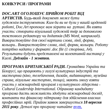
КОНКУРСИ / ПРОГРАМИ
DOC.ART ОГОЛОШУЄ ПРИЙОМ РОБІТ ВІД
АРТИСТІВ.
Будь-який
документ може бути
художнім інструментом. Ким би ви не були у вашій щоденній
роботі, Doc.Art пропонує вам зіграти на рутині. Як взяти
участь: створити візуальний художній твір за допомогою
текстового редактору чи додатків (MS Word, наприклад).
Використовуйте для своєї картини слова, лінії, форми,
кольори.. Використовуйте слова, лінії, форми, кольори. Роботу
потрібно надати у форматі .doc file (1 сторінка, A4).
Результати будуть представлені на колективній виставці у
Києві.
Дедлайн - 1 жовтня.
ПРОГРАМА БРИТАНСЬКОЇ РАДИ.
Громадяни України та
Білорусі, що працюють у галузі культурних індустрій та
мистецтва (кіно, телебачення, дизайн, видавництво, музейна
справа, візуальне мистецтво, тощо), мають змогу взяти
участь у міжнародній програмі з культурного лідерства -
Cultural Leadership International. Обраному кандидату
програма дасть можливість здобути міжнародний досвід,
контакти та фінансову підтримку для здійснення власних
професійних мрій. Прийом заявок завершується
18 вересня
2011 року
. Деталі про програму читайте
тут.