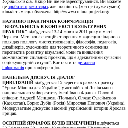
Українській дім.
Якщо Ви ще не зареєструвалися, Ви можете
це
зробити прямо зараз
, але поспішіть, (хоч це і дуже сумно)
кількість місць обмежена. http://www.culturalproject.org/
НАУКОВО-ПРАКТИЧНА КОНФЕРЕНЦІЯ
"ВІЗУАЛЬНІСТЬ В КОНТЕКСТІ КУЛЬТУРНИХ
ПРАКТИК"
відбудеться 13-14 жовтня 2011 року в місті
Черкаси. Мета конференції: створення міждисциплінарного
поля для полілогу мистецтвознавців, філософів, педагогів,
дизайнерів, художників для теоретичного осмислення
перспектив розвитку візуальної мови та виявлення
можливостей спільних проектів, що є адекватними сучасній
соціокультурній ситуації. Контакти та
детальна
інформація
про конференцію.
ПАНЕЛЬНА ДИСКУСІЯ ДІАЛОГ
ЦИВІЛІЗАЦІЙ
відбудеться 15 вересня в рамках проекту
“Уроки Мілоша для України”, у актовій залі Львівського
національного університету імені Івана Франка. Головні
спікери: Анджей Менцвель (Польща), Олжас Сулейменов
(Казахстан), Борис Дубін (Росія),Мирослав Попович (Україна).
Модеруватиме дискусію відомий український історик Ярослав
Грицак.
ОСВІТНІЙ ЯРМАРОК ВУЗІВ НІМЕЧЧИНИ
відбудеться