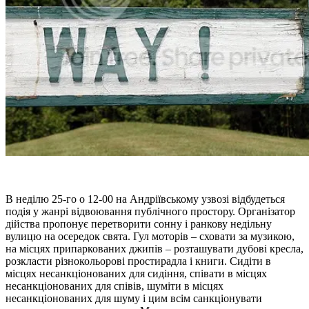
В неділю 25-го о 12-00 на Андріївському узвозі відбудеться
подія у жанрі відвоювання публічного простору. Організатор
дійства пропонує перетворити сонну і ранкову недільну
вулицю на осередок свята. Гул моторів – сховати за музикою,
на місцях припаркованих джипів – розташувати дубові кресла,
розкласти різнокольорові простирадла і книги. Сидіти в
місцях несанкціонованих для сидіння, співати в місцях
несанкціонованих для співів, шуміти в місцях
несанкціонованих для шуму і цим всім санкціонувати