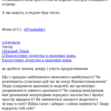
острову.
А ще кажуть, в неділю буде тепло.
Фото (CC) -
KFoodaddict
слідкувати
Автор
Oleksandr Teliuk
Екосистемне лідерство в економіці знань
як зробити знання, довіру і участь продуктивними
Що є правдою найближчого можливого майбутнього? Чи
розпізнають сучасники цей час як епоху Взаємостановлення?
Люди усвідомили вразливість моделей, які організовує
унормованість уявного ідеального? Чи справді конкуренція
між ідеальними концепціями породжує насильство і звужує
простір зарадності? Як змінюються ланцюги зворотного
зв’язку в світі? Війна гасне і забирає з собою нерівність? Люди
відкрили собі себе?