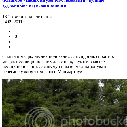
Флешмоб «Пікнік на узбіччі»: позбавити «вулицю
художників» від всього зайвого
13
1
хвилина
хв.
читання
24.09.2011
0
Сидіти в місцях несанкціонованих для сидіння, співати в
місцях несанкціонованих для співів, шуміти в місцях
несанкціонованих для шуму і цим всім санкціонувати
ренесанс узвозу як «нашого Монмартру».