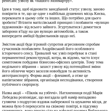
ренесанс узвозу як «нашого Монмартру».
Ідея в тому, щоб відновити занедбаний статус узвозу, заново
повірити в те, що це одне з найбільш душевних місць Києва,
переконати в цьому себе та інших. Що потрібно для цього
зробити? Втілити матіссівський принцип і позбавити «вулицю
художників» від всього зайвого. Згуртуватися і домогтися
заборони в'їзду на цю вулицю автомобілів, а також
випередити амбіції будівельників щодо неї.
Змістом акції буде ігровий супротив агресивним спробам
сучасників позбавляти Андріївський його особливого
історичного сенсу. Тривалий час узвіз перебуває в стані
перманентної реконструкції, котра, як відомо, часто існує
симптомом побудови бізнесово-офісних центрів. Тому тема
недільного зібрання – захист узвозу від потенційної зміни
його обличчя через засилля новобудов та активність
автотранспорту. Форма акції – флешмоб, а отже це
напівтаємне зібрання, організація несподіванки, створення
публічного сюрпризу.
Назва акції – «Пікнік на узбіччі». Натхненниця події Марія
Лебедєва розповідає, що вигадала цей намір випадково
гуляючи з подругою вздовж набережної та шукаючи місця, де
можна було б перекусити на свіжому повітрі, в підсумку
стомившись, вона просто сіла на асфальті посеред Рибацького