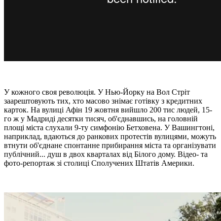
У кожного своя революція. У Нью-Йорку на Вол Стріт
заарештовують тих, хто масово знімає готівку з кредитних
карток. На вулиці Афін 19 жовтня вийшло 200 тис людей, 15-
го ж у Мадриді десятки тисяч, об'єднавшись, на головній
площі міста слухали 9-ту симфонію Бетховена. У Вашингтоні,
наприклад, вдаються до ранкових протестів вулицями, можуть
втнути об'єднане спонтанне прибирання міста та організувати
публічний... душ в двох кварталах від Білого дому. Відео- та
фото-репортаж зі столиці Сполучених Штатів Америки.