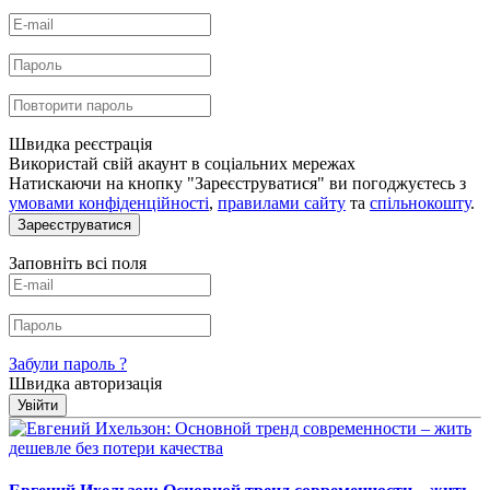
Швидка реєстрація
Використай свій акаунт в соціальних мережах
Натискаючи на кнопку "Зареєструватися" ви погоджуєтесь з
умовами конфіденційності
,
правилами сайту
та
спільнокошту
.
Зареєструватися
Заповніть всі поля
Забули пароль ?
Швидка авторизація
Увійти