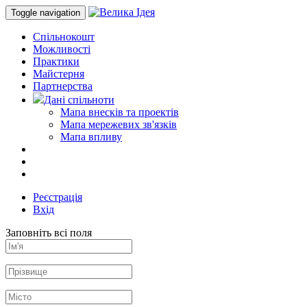
Toggle navigation
Спільнокошт
Можливості
Практики
Майстерня
Партнерства
Дані спільноти
Мапа внесків та проектів
Мапа мережевих зв'язків
Мапа впливу
Реєстрація
Вхід
Заповніть всі поля