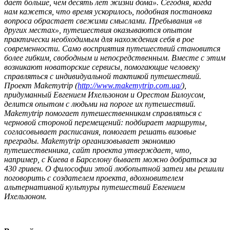
дает больше, чем десять лет жизни дома». Сегодня, когда
нам кажется, что время ускорилось, подобная постановка
вопроса обрастает свежими смыслами. Пребывания «в
других местах», путешествия оказываются опытом
практически необходимым для нахождения себя в рое
современности. Само восприятия путешествий становится
более гибким, свободным и непосредственным. Вместе с этим
возникают новаторские сервисы, помогающие человеку
справляться с индивидуальной тактикой путешествий.
Проект Makemytrip (
http://www.makemytrip.com.ua/
),
придуманный Евгением Ихельзоном и Орестом Билоусом,
делится опытом с людьми на пороге их путешествий.
Makemytrip помогает путешественникам справляться с
черновой стороной перемещений: подбирает маршруты,
согласовывает расписания, помогает решать визовые
преграды. Makemytrip организовывает экономию
путешественника, сайт проекта утверждает, что,
например, с Киева в Барселону бывает можно добраться за
430 гривен. О философии этой любопытной затеи мы решили
поговорить с создателем проекта, вдохновителем
альтернативной культуры путешествий Евгением
Ихельзоном.