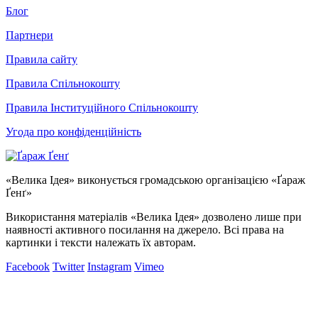
Блог
Партнери
Правила сайту
Правила Спільнокошту
Правила Інституційного Спільнокошту
Угода про конфіденційність
«Велика Ідея» виконується громадською організацією «Ґараж
Ґенґ»
Використання матеріалів «Велика Ідея» дозволено лише при
наявності активного посилання на джерело. Всі права на
картинки і тексти належать їх авторам.
Facebook
Twitter
Instagram
Vimeo