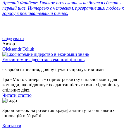
Арсений Финберг: Главное пожелание – не боятся сделать
первый шаг. Интервью с человеком, превратившим любовь к
городу в познавательный бизнес.
слідкувати
Автор
Oleksandr Teliuk
Екосистемне лідерство в економіці знань
як зробити знання, довіру і участь продуктивними
Гра «Місто Синергія» сприяє розвитку спільної мови для
команди, що підвищує їх адаптивність та винахідливість у
спільних діях.
Читати статтю
Зроби внесок на розвиток краудфандингу та соціальних
інновацій в Україні
Контакти