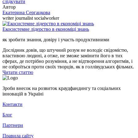
слідкувати
Автор
Екатерина Сергацкова
writer journalist socialworker
Екосистемне лідерство в економіці знань
як зробити знання, довіру і участь продуктивними
Дослідник довів, що штучний розум не володіє свідомістю,
властивою людині, а отже, не зможе замінити його в тих
сферах, де потрібно розуміння, а не відтворення алгоритмів, і
не озброїться проти своїх творців, як в голлівудських фільмах.
Читати статтю
Зроби внесок на розвиток краудфандингу та соціальних
інновацій в Україні
Контакти
Блог
Партнери
Правила сайту