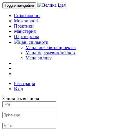
Toggle navigation
Спільнокошт
Можливості
Практики
Майстерня
Партнерства
Дані спільноти
Мапа внесків та проектів
Мапа мережевих зв'язків
Мапа впливу
Реєстрація
Вхід
Заповніть всі поля