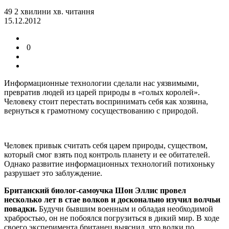
49
2
хвилини
хв.
читання
15.12.2012
0
Информационные технологии сделали нас уязвимыми,
превратив людей из царей природы в «голых королей».
Человеку стоит перестать воспринимать себя как хозяина,
вернуться к грамотному сосуществованию с природой.
Человек привык считать себя царем природы, существом,
который смог взять под контроль планету и ее обитателей.
Однако развитие информационных технологий потихоньку
разрушает это заблуждение.
Британский биолог-самоучка Шон Эллис провел
несколько лет в стае волков и досконально изучил волчьи
повадки.
Будучи бывшим военным и обладая необходимой
храбростью, он не побоялся погрузиться в дикий мир. В ходе
своего эксперимента британец выяснил, что волки по