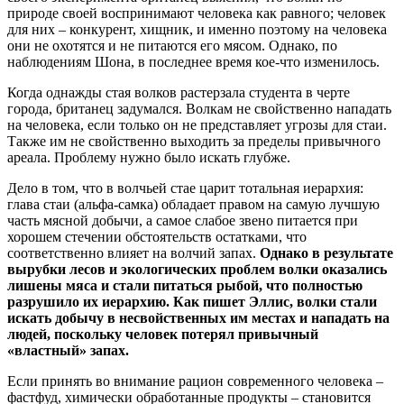
природе своей воспринимают человека как равного; человек
для них – конкурент, хищник, и именно поэтому на человека
они не охотятся и не питаются его мясом. Однако, по
наблюдениям Шона, в последнее время кое-что изменилось.
Когда однажды стая волков растерзала студента в черте
города, британец задумался. Волкам не свойственно нападать
на человека, если только он не представляет угрозы для стаи.
Также им не свойственно выходить за пределы привычного
ареала. Проблему нужно было искать глубже.
Дело в том, что в волчьей стае царит тотальная иерархия:
глава стаи (альфа-самка) обладает правом на самую лучшую
часть мясной добычи, а самое слабое звено питается при
хорошем стечении обстоятельств остатками, что
соответственно влияет на волчий запах.
Однако в результате
вырубки лесов и экологических проблем волки оказались
лишены мяса и стали питаться рыбой, что полностью
разрушило их иерархию. Как пишет Эллис, волки стали
искать добычу в несвойственных им местах и нападать на
людей, поскольку человек потерял привычный
«властный» запах.
Если принять во внимание рацион современного человека –
фастфуд, химически обработанные продукты – становится