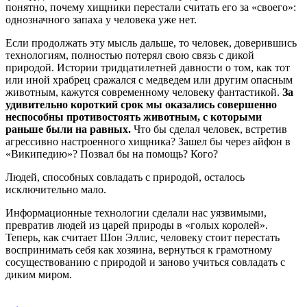
понятно, почему хищники перестали считать его за «своего»:
однозначного запаха у человека уже нет.
Если продолжать эту мысль дальше, то человек, доверившись
технологиям, полностью потерял свою связь с дикой
природой. Истории тридцатилетней давности о том, как тот
или иной храбрец сражался с медведем или другим опасным
животным, кажутся современному человеку фантастикой.
За
удивительно короткий срок мы оказались совершенно
неспособны противостоять животным, с которыми
раньше были на равных.
Что бы сделал человек, встретив
агрессивно настроенного хищника? Зашел бы через айфон в
«Википедию»? Позвал бы на помощь? Кого?
Людей, способных совладать с природой, осталось
исключительно мало.
Информационные технологии сделали нас уязвимыми,
превратив людей из царей природы в «голых королей».
Теперь, как считает Шон Эллис, человеку стоит перестать
воспринимать себя как хозяина, вернуться к грамотному
сосуществованию с природой и заново учиться совладать с
диким миром.