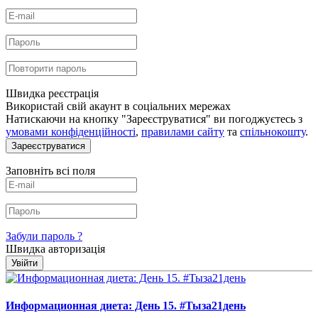
Швидка реєстрація
Використай свій акаунт в соціальних мережах
Натискаючи на кнопку "Зареєструватися" ви погоджуєтесь з
умовами конфіденційності
,
правилами сайту
та
спільнокошту
.
Зареєструватися
Заповніть всі поля
Забули пароль ?
Швидка авторизація
Увійти
Информационная диета: День 15. #Тыза21день