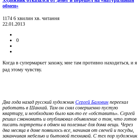
Художник отказался от денег и перешел на «натуральный
обмен»
1174
6
хвилин
хв.
читання
22.01.2013
0
Когда в супермаркет захожу, мне там противно находиться, и я
рад этому чувству.
Два года назад русский художник
Сергей Баловин
переехал
работать в Шанхай. Там он снял совершенно пустую
квартиру, и необходимо было как-то ее «обставить». Сергей
решил сэкономить и опубликовал объявление о том, что готов
писать портреты в обмен на полезные для дома вещи. Через
два месяца в доме появилось все, начиная от свечей и посуды,
заканчивая мебелью и бытовой техникой. С тех пор художник