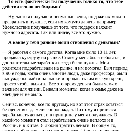
— То есть фактически ты получаешь только то, что тебе
действительно необходимо?
— Ну, часто я получаю и ненужные вещи, но даже их можно
превратить в нужные, если их кому-то дарить, например.
Удовольствие получаешь от того, что подарок находит
нужного адресата. Так или иначе, все это нужно.
— А какие у тебя раньше были отношения с деньгами?
— Я работал с самого детства. Когда мне было 10-11 лет,
продавал кукурузу на рынке. Семья у меня была небогатая, и
дополнительные заработки всегда были нужны. Мои
родители подрабатывали на рынке, я им помогал. Был период
в 90-е годы, когда очень многие люди, даже профессора, были
вынуждены выйти на рынки и продавать там всякую хрень,
просто чтобы выжить. Все это время деньги были чем-то
важным для жизни. Бывали моменты, когда в семье даже на
хлеб денег не было.
Сейчас, конечно, все по-другому, но вот этот страх остаться
без денег всегда меня сопровождал. Поэтому я принялся
зарабатывать деньги, и в принципе у меня получалось. В
какой-то момент я стал зарабатывать очень неплохо и в
России, и в Китае. Я любил тратить деньги. В общем-то,
всегда любил деньги на самом-то деле. Точнее, то чувство