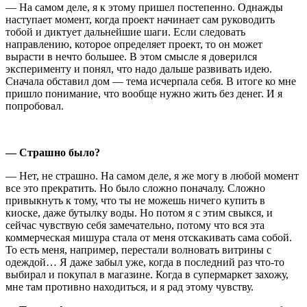
— На самом деле, я к этому пришел постепенно. Однажды
наступает момент, когда проект начинает сам руководить
тобой и диктует дальнейшие шаги. Если следовать
направлению, которое определяет проект, то он может
вырасти в нечто большее. В этом смысле я доверился
эксперименту и понял, что надо дальше развивать идею.
Сначала обставил дом — тема исчерпала себя. В итоге ко мне
пришло понимание, что вообще нужно жить без денег. И я
попробовал.
— Страшно было?
— Нет, не страшно. На самом деле, я же могу в любой момент
все это прекратить. Но было сложно поначалу. Сложно
привыкнуть к тому, что ты не можешь ничего купить в
киоске, даже бутылку воды. Но потом я с этим свыкся, и
сейчас чувствую себя замечательно, потому что вся эта
коммерческая мишура стала от меня отскакивать сама собой.
То есть меня, например, перестали волновать витрины с
одеждой… Я даже забыл уже, когда в последний раз что-то
выбирал и покупал в магазине. Когда в супермаркет захожу,
мне там противно находиться, и я рад этому чувству.