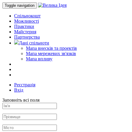
Toggle navigation
Спільнокошт
Можливості
Практики
Майстерня
Партнерства
Дані спільноти
Мапа внесків та проектів
Мапа мережевих зв'язків
Мапа впливу
Реєстрація
Вхід
Заповніть всі поля