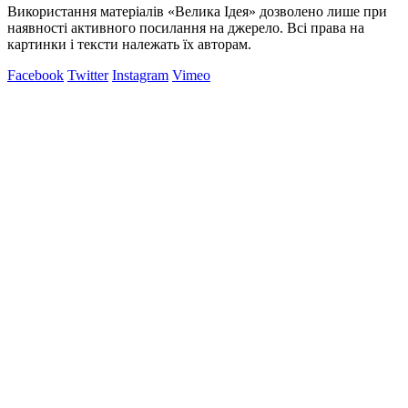
Використання матеріалів «Велика Ідея» дозволено лише при
наявності активного посилання на джерело. Всі права на
картинки і тексти належать їх авторам.
Facebook
Twitter
Instagram
Vimeo