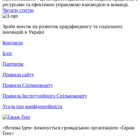
ресурсами та ефективно управляємо взаємодією в команді.
Читати статтю
Зроби внесок на розвиток краудфандингу та соціальних
інновацій в Україні
Контакти
Блог
Партнери
Правила сайту
Правила Спільнокошту
Правила Інституційного Спільнокошту
Угода про конфіденційність
«Велика Ідея» виконується громадською організацією «Ґараж
Ґенґ»