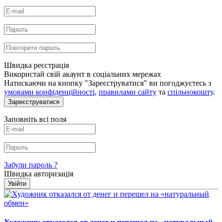
Швидка реєстрація
Використай свій акаунт в соціальних мережах
Натискаючи на кнопку "Зареєструватися" ви погоджуєтесь з
умовами конфіденційності
,
правилами сайту
та
спільнокошту
.
Зареєструватися
Заповніть всі поля
Забули пароль ?
Швидка авторизація
Увійти