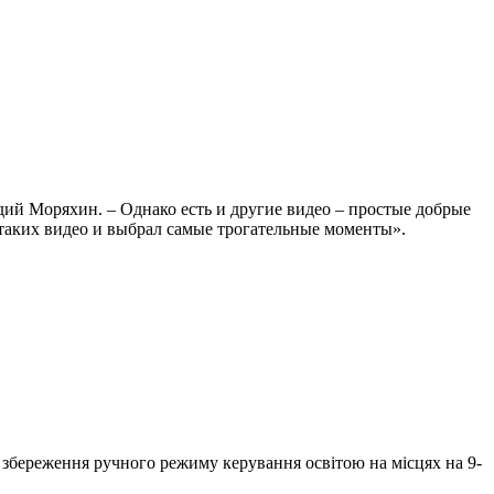
дий Моряхин. – Однако есть и другие видео – простые добрые
таких видео и выбрал самые трогательные моменты».
ь збереження ручного режиму керування освітою на місцях на 9-