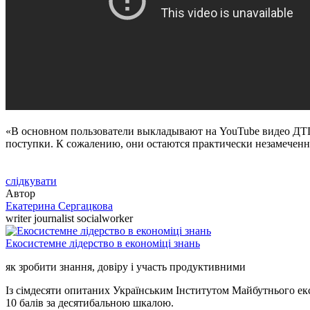
«В основном пользователи выкладывают на YouTube видео ДТП,
поступки. К сожалению, они остаются практически незамеченн
слідкувати
Автор
Екатерина Сергацкова
writer journalist socialworker
Екосистемне лідерство в економіці знань
як зробити знання, довіру і участь продуктивними
Із сімдесяти опитаних Українським Інститутом Майбутнього екс
10 балів за десятибальною шкалою.