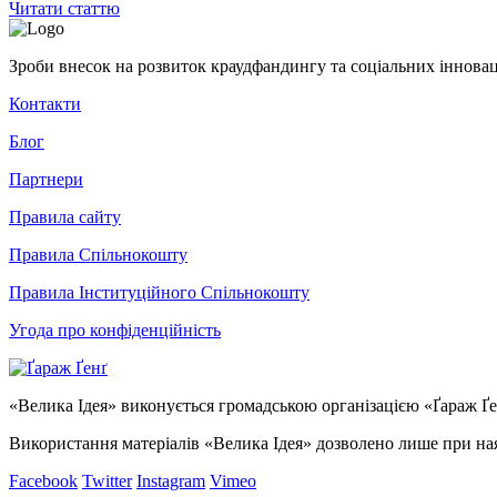
Читати статтю
Зроби внесок на розвиток краудфандингу та соціальних інновац
Контакти
Блог
Партнери
Правила сайту
Правила Спільнокошту
Правила Інституційного Спільнокошту
Угода про конфіденційність
«Велика Ідея» виконується громадською організацією «Ґараж Ґ
Використання матеріалів «Велика Ідея» дозволено лише при ная
Facebook
Twitter
Instagram
Vimeo