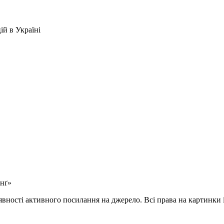
ій в Україні
енґ»
вності активного посилання на джерело. Всі права на картинки і