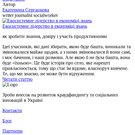
Автор
Екатерина Сергацкова
writer journalist socialworker
Екосистемне лідерство в економіці знань
як зробити знання, довіру і участь продуктивними
Ідеї учасників, які дані збирати, якою буде башта, виникали та
змінювалися майже щодня, а з ними змінювалися й вони самі,
і моє бачення, і наші розмови. Але якою б не була башта, вона
буде «їхньою». Це буде історія про село, яке нарешті
привласнюється, тому що стає їм відоме, власноруч вивчене.
Те, що ми знаємо, не може бути відчуженим.
Читати статтю
Зроби внесок на розвиток краудфандингу та соціальних
інновацій в Україні
Контакти
Блог
Партнери