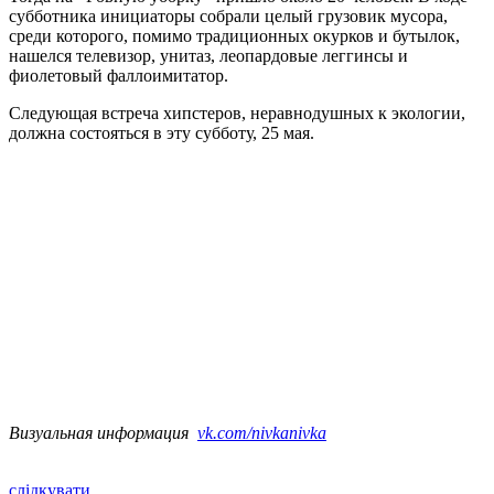
субботника инициаторы собрали целый грузовик мусора,
среди которого, помимо традиционных окурков и бутылок,
нашелся телевизор, унитаз, леопардовые леггинсы и
фиолетовый фаллоимитатор.
Следующая встреча хипстеров, неравнодушных к экологии,
должна состояться в эту субботу, 25 мая.
Визуальная информация
vk.com/nivkanivka
слідкувати