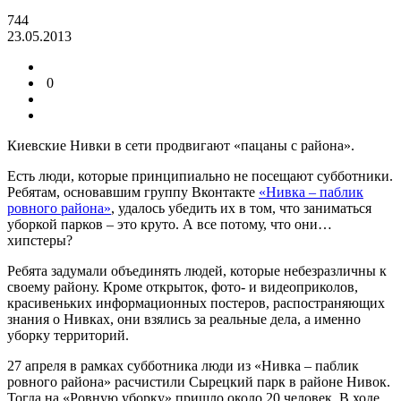
744
23.05.2013
0
Киевские Нивки в сети продвигают «пацаны с района».
Есть люди, которые принципиально не посещают субботники.
Ребятам, основавшим группу Вконтакте
«Нивка – паблик
ровного района»
, удалось убедить их в том, что заниматься
уборкой парков – это круто. А все потому, что они…
хипстеры?
Ребята задумали объединять людей, которые небезразличны к
своему району. Кроме открыток, фото- и видеоприколов,
красивеньких информационных постеров, распостраняющих
знания о Нивках, они взялись за реальные дела, а именно
уборку территорий.
27 апреля в рамках субботника люди из «Нивка – паблик
ровного района» расчистили Сырецкий парк в районе Нивок.
Тогда на «Ровную уборку» пришло около 20 человек. В ходе