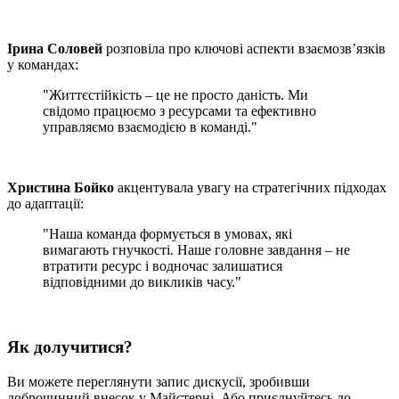
Ірина Соловей
розповіла про ключові аспекти взаємозв’язків
у командах:
"Життєстійкість – це не просто даність. Ми
свідомо працюємо з ресурсами та ефективно
управляємо взаємодією в команді."
Христина Бойко
акцентувала увагу на стратегічних підходах
до адаптації:
"Наша команда формується в умовах, які
вимагають гнучкості. Наше головне завдання – не
втратити ресурс і водночас залишатися
відповідними до викликів часу."
Як долучитися?
Ви можете переглянути запис дискусії, зробивши
доброчинний внесок у Майстерні. Або приєднуйтесь до