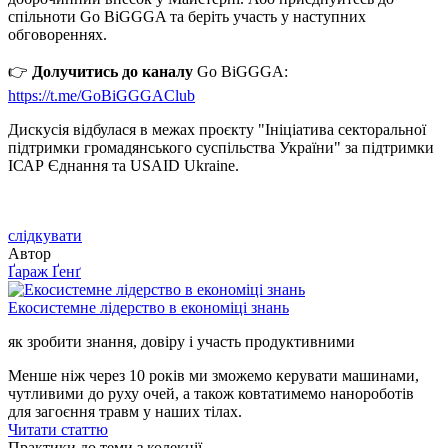
спільноти Go BiGGGA та беріть участь у наступних
обговореннях.
👉
Долучитись до каналу
Go BiGGGA:
https://t.me/GoBiGGGAClub
Дискусія відбулася в межах проєкту "Ініціатива секторальної
підтримки громадянського суспільства України" за підтримки
ІСАР Єднання та USAID Ukraine.
слідкувати
Автор
Ґараж Ґенґ
Екосистемне лідерство в економіці знань
як зробити знання, довіру і участь продуктивними
Менше ніж через 10 років ми зможемо керувати машинами,
чутливими до руху очей, а також ковтатимемо нанороботів
для загоєння травм у наших тілах.
Читати статтю
Практики до теми з колекції