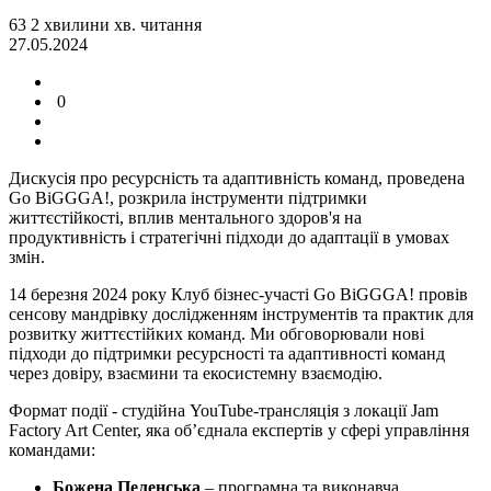
63
2
хвилини
хв.
читання
27.05.2024
0
Дискусія про ресурсність та адаптивність команд, проведена
Go BiGGGA!, розкрила інструменти підтримки
життєстійкості, вплив ментального здоров'я на
продуктивність і стратегічні підходи до адаптації в умовах
змін.
14 березня 2024 року Клуб бізнес-участі Go BiGGGA! провів
сенсову мандрівку дослідженням інструментів та практик для
розвитку життєстійких команд. Ми обговорювали нові
підходи до підтримки ресурсності та адаптивності команд
через довіру, взаємини та екосистемну взаємодію.
Формат події - студійна YouTube-трансляція з локації Jam
Factory Art Center, яка об’єднала експертів у сфері управління
командами:
Божена Пеленська
– програмна та виконавча