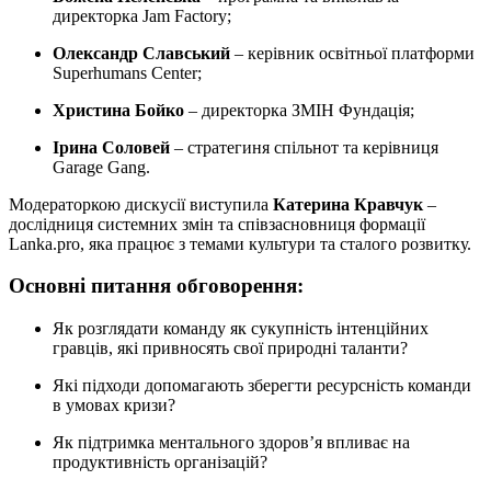
директорка Jam Factory;
Олександр Славський
– керівник освітньої платформи
Superhumans Center;
Христина Бойко
– директорка ЗМІН Фундація;
Ірина Соловей
– стратегиня спільнот та керівниця
Garage Gang.
Модераторкою дискусії виступила
Катерина Кравчук
–
дослідниця системних змін та співзасновниця формації
Lanka.pro, яка працює з темами культури та сталого розвитку.
Основні питання обговорення:
Як розглядати команду як сукупність інтенційних
гравців, які привносять свої природні таланти?
Які підходи допомагають зберегти ресурсність команди
в умовах кризи?
Як підтримка ментального здоров’я впливає на
продуктивність організацій?