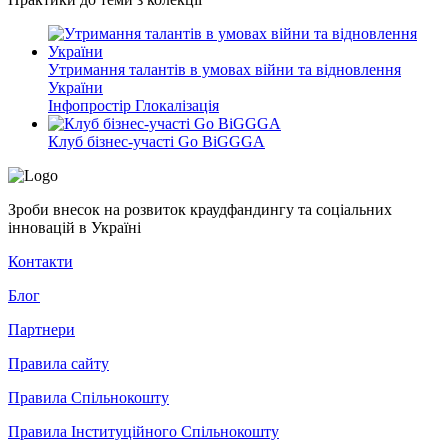
Утримання талантів в умовах війни та відновлення
України
Інфопростір
Глокалізація
Клуб бізнес-участі Go BiGGGA
Зроби внесок на розвиток краудфандингу та соціальних
інновацій в Україні
Контакти
Блог
Партнери
Правила сайту
Правила Спільнокошту
Правила Інституційного Спільнокошту