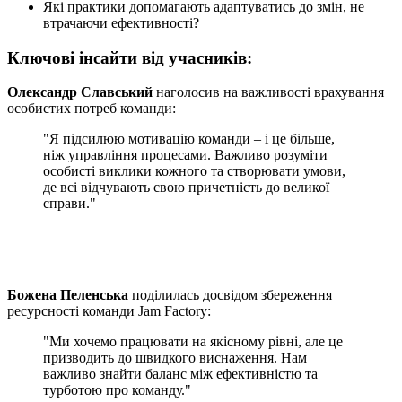
Які практики допомагають адаптуватись до змін, не
втрачаючи ефективності?
Ключові інсайти від учасників:
Олександр Славський
наголосив на важливості врахування
особистих потреб команди:
"Я підсилюю мотивацію команди – і це більше,
ніж управління процесами. Важливо розуміти
особисті виклики кожного та створювати умови,
де всі відчувають свою причетність до великої
справи."
Божена Пеленська
поділилась досвідом збереження
ресурсності команди Jam Factory:
"Ми хочемо працювати на якісному рівні, але це
призводить до швидкого виснаження. Нам
важливо знайти баланс між ефективністю та
турботою про команду."