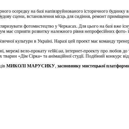
рного осередку на базі напівзруйнованого історичного будинку в
удову сцени, встановлення місць для сидіння, ремонт приміщенн
уляризувати фотомистецтво у Черкасах. Для цього на базі вже існ
ум має сприяти розвитку належного рівня непрофесійних фото- і в
чної культури в Україні. Наразі цей проект має команду тренер
ьні, мережі вело-прокату
veliki.ua
, інтернет-проекту про любов д
х тварин «Дім Сірка» та анімаційної студії. Подібний конкурс від
ців
МИКОЛІ МАРУСИКУ
,
засновнику мистецької платформи