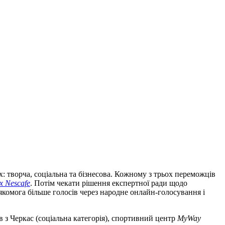
х: творча, соціальна та бізнесова. Кожному з трьох переможців
x Nescafe
. Потім чекати рішення експертної ради щодо
якомога більше голосів через народне онлайн-голосування і
 з Черкас (соціальна категорія), спортивний центр
MyWay