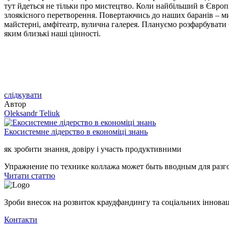
тут йдеться не тільки про мистецтво. Коли найбільший в Європ
злоякісного перетворення. Повертаючись до наших баранів – ми з
майстерні, амфітеатр, вулична галерея. Плануємо розфарбувати 
яким близькі наші цінності.
слідкувати
Автор
Oleksandr Teliuk
Екосистемне лідерство в економіці знань
як зробити знання, довіру і участь продуктивними
Упражнение по технике коллажа может быть вводным для разгов
Читати статтю
Зроби внесок на розвиток краудфандингу та соціальних інновац
Контакти