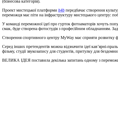
(бізнесова категорія).
Проект мистецької платформи
h4b
передбачає створення культу
переможця має піти на інфраструктуру мистецького центру: поб
У команді переможної ідеї про гурток фотоаматорів хочуть поп
смак, буде створена фотостудія з професійним обладнанням. Зад
Створення спортивного центру MyWay має сприяти розвитку фізи
Серед інших претендентів можна відзначити ідеї кав’ярні-прал
фільму, студії звукозапису для студентів, притулку для бездомни
ВЕЛИКА ІДЕЯ поставила декілька запитань одному з перемож