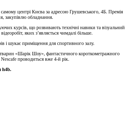
 самому центрі Києва за адресою Грушевського, 4Б. Премія
я, закупівлю обладнання.
уючих курсів, що розвивають технічні навики та візуальний
ідеоробіт, яких з’являється чимдалі більше.
ів і шукає приміщення для спортивного залу.
о тварин «Шарік Шоу», фантастичного короткометражного
 Nescafe проводиться вже 4-й рік.
 h4b.