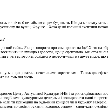
е вона, то ніхто б не займався цим будинком. Шкода констатувати, 
в установу по вулиці Фрунзе... Хоча деякі колишні скептики поч
кт?
дієвий сайт... Якщо говорити про сам проект на Ідеї-Х, то на збі
довелося вийти на вулицю і довести, що це ефективно. Ми стояли б
і ми з четвертого непрохідного пересунулися на друге місце, що 
 плануємо працювати, з невеликими корективами. Також для ефект
тр на 250-300 місць.
рюємо Центр Актуальної Культури Н4В і за рік сподіваємося зос
 подібними культурними центрами і поширювати наші енергетичн
ть коли ти приходиш на будь-який концерт чи в будь-яку галерею
 мистецтво своїми руками, головою, серцем – спонукати суспіль