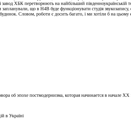
і завод ХБК перетворюють на найбільший південноукраїнській то
апланували, що в Н4В буде функціонувати студія звукозапису, фото
будинок. Словом, роботи є досить багато, і ми хотіли б на цьому
ора об эпохе постмодернизма, которая начинается в начале XX 
ій в Україні