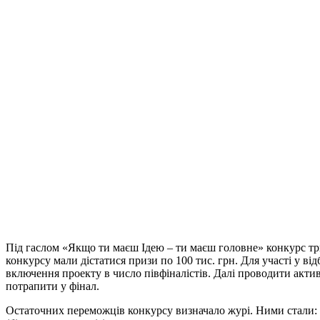
Під гаслом «Якщо ти маєш Ідею – ти маєш головне» конкурс трив
конкурсу мали дістатися призи по 100 тис. грн. Для участі у ві
включення проекту в число півфіналістів. Далі проводити актив
потрапити у фінал.
Остаточних переможців конкурсу визначало журі. Ними стали: м