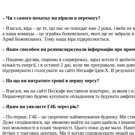
– Чи з самого початку ви вірили в перемогу?
– Взагалі, віра – це те, що нас не покидає вже 2 роки, і якби н
а наша команда – це зграйка божевільних, яких ще не забрали 
Армії Божевільних. Тому наша віра підкріплюється.
– Яким способом ви розповсюджували інформацію про прое
– Пишемо друзям, піаримо в соцмережах, зараз хотіли б зробити 
кількість енергії, і в останні 2 дні, коли ми програвали, нам 
підтримувати і голосувати на сайті Нескафе-Ідея-Х. В результат
– На що ви витратите гроші в першу чергу?
– Взагалі, ми на сайті Нескафе виставили кошторис, за яким і
Першочергово будемо купувати обладнання та будувати амфітеа
– Яким ви уявляєте Г4Б через рік?
– По-перше, Г4Б – це скорочене найменування будинку. Ми ство
Дуже сподіваємося, що зможемо вийти на один щабель з іншими
їхні можливості в плані творчості. Цього поки дуже мало. Наві
бутіки у торгових центрах. Ми б хотіли спровокувати людей на