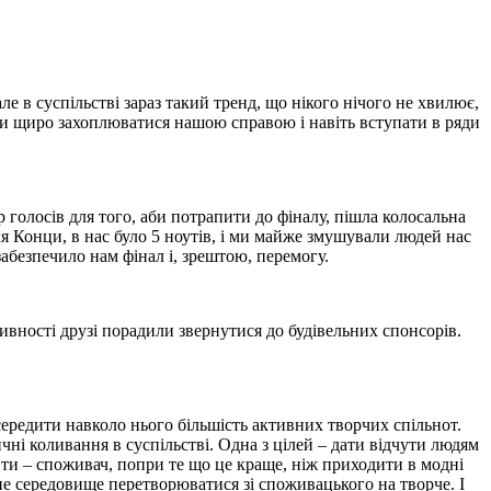
але в суспільстві зараз такий тренд, що нікого нічого не хвилює,
али щиро захоплюватися нашою справою і навіть вступати в ряди
р голосів для того, аби потрапити до фіналу, пішла колосальна
іля Конци, в нас було 5 ноутів, і ми майже змушували людей нас
забезпечило нам фінал і, зрештою, перемогу.
ивності друзі порадили звернутися до будівельних спонсорів.
ередити навколо нього більшість активних творчих спільнот.
і коливання в суспільстві. Одна з цілей – дати відчути людям
, ти – споживач, попри те що це краще, ніж приходити в модні
не середовище перетворюватися зі споживацького на творче. І