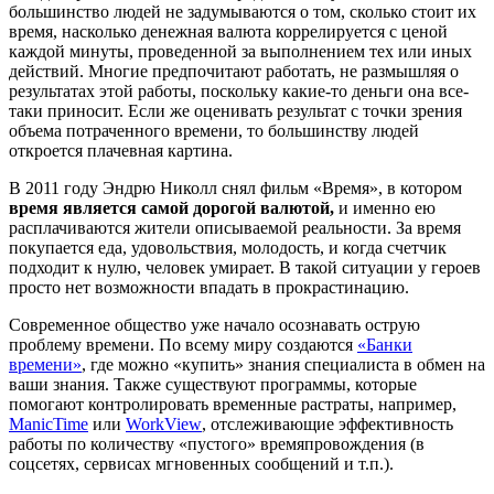
большинство людей не задумываются о том, сколько стоит их
время, насколько денежная валюта коррелируется с ценой
каждой минуты, проведенной за выполнением тех или иных
действий. Многие предпочитают работать, не размышляя о
результатах этой работы, поскольку какие-то деньги она все-
таки приносит. Если же оценивать результат с точки зрения
объема потраченного времени, то большинству людей
откроется плачевная картина.
В 2011 году Эндрю Николл снял фильм «Время», в котором
время является самой дорогой валютой,
и именно ею
расплачиваются жители описываемой реальности. За время
покупается еда, удовольствия, молодость, и когда счетчик
подходит к нулю, человек умирает. В такой ситуации у героев
просто нет возможности впадать в прокрастинацию.
Современное общество уже начало осознавать острую
проблему времени. По всему миру создаются
«Банки
времени»
, где можно «купить» знания специалиста в обмен на
ваши знания. Также существуют программы, которые
помогают контролировать временные растраты, например,
ManicTime
или
WorkView
, отслеживающие эффективность
работы по количеству «пустого» времяпровождения (в
соцсетях, сервисах мгновенных сообщений и т.п.).