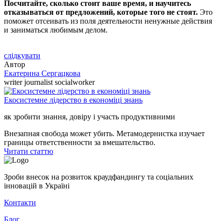
Посчитайте, сколько стоит ваше время, и научитесь
отказываться от предложений, которые того не стоят.
Это
поможет отсеивать из поля деятельности ненужные действия
и заниматься любимым делом.
слідкувати
Автор
Екатерина Сергацкова
writer journalist socialworker
Екосистемне лідерство в економіці знань
як зробити знання, довіру і участь продуктивними
Внезапная свобода может убить. Метамодернистка изучает
границы ответственности за вмешательство.
Читати статтю
Зроби внесок на розвиток краудфандингу та соціальних
інновацій в Україні
Контакти
Блог