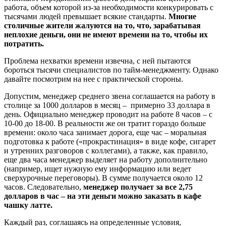
работа, объем которой из-за необходимости конкурировать с
тысячами людей превышает всякие стандарты.
Многие
столичные жители жалуются на то, что, зарабатывая
неплохие деньги, они не имеют времени на то, чтобы их
потратить.
Проблема нехватки времени извечна, с ней пытаются
бороться тысячи специалистов по тайм-менеджменту. Однако
давайте посмотрим на нее с практической стороны.
Допустим, менеджер среднего звена соглашается на работу в
столице за 1000 долларов в месяц – примерно 33 доллара в
день. Официально менеджер проводит на работе 8 часов – с
10-00 до 18-00. В реальности же он тратит гораздо больше
времени: около часа занимает дорога, еще час – моральная
подготовка к работе («прокрастинация» в виде кофе, сигарет
и утренних разговоров с коллегами), а также, как правило,
еще два часа менеджер выделяет на работу дополнительно
(например, ищет нужную ему информацию или ведет
сверхурочные переговоры). В сумме получается около 12
часов. Следовательно,
менеджер получает за все 2,75
долларов в час – на эти деньги можно заказать в кафе
чашку латте.
Каждый раз, соглашаясь на определенные условия,