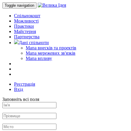
Toggle navigation
Спільнокошт
Можливості
Практики
Майстерня
Партнерства
Дані спільноти
Мапа внесків та проектів
Мапа мережевих зв'язків
Мапа впливу
Реєстрація
Вхід
Заповніть всі поля