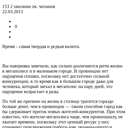
153
2
хвилини
хв.
читання
22.03.2013
0
Время – самая твердая и редкая валюта.
Вы наверняка замечали, как сильно различаются ритм жизни
в мегаполисе и в маленьком городе. В провинции нет
ощущения спешки, поскольку нет достаточно сильной
конкуренции, в то время как в большом городе даже для
человека, который заехал в мегаполис на пару дней, это
ощущение возрастает в разы.
По той же причине на жизнь в столице тратится гораздо
больше денег, чем в провинции — таким способом город как
бы сдерживает приток новых жителей-конкурентов. При этом
известно, что жителю мегаполиса чаще, чем провинциалу, не
хватает времени, поскольку этот ценный ресурс у них
отнимают передвижения (работа-дом, окраина-центр) и