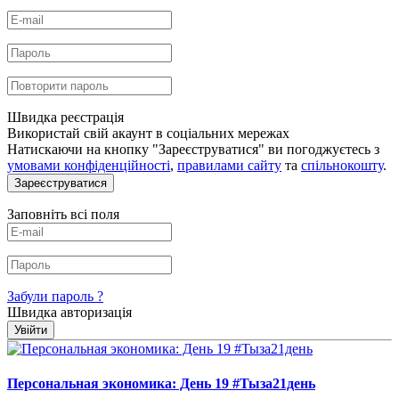
Швидка реєстрація
Використай свій акаунт в соціальних мережах
Натискаючи на кнопку "Зареєструватися" ви погоджуєтесь з
умовами конфіденційності
,
правилами сайту
та
спільнокошту
.
Зареєструватися
Заповніть всі поля
Забули пароль ?
Швидка авторизація
Увійти
Персональная экономика: День 19 #Тыза21день