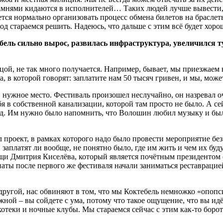
камнями кидаются в исполнителей… Таких людей лучше вывести, и
чается нормально организовать процесс обмена билетов на брасл
од стараемся решить. Надеюсь, что дальше с этим всё будет хоро
бель сильно вырос, развилась инфраструктура, увеличился т
цой, не так много получается. Например, бывает, мы приезжаем 
, в которой говорят: заплатите нам 50 тысяч гривен, и мы, може
 нужное место. Фестиваль произошел неслучайно, он назревал оч
бя в собственной канализации, которой там просто не было. А с
 Им нужно было напомнить, что Волошин любил музыку и был од
 проект, в рамках которого надо было провести мероприятие бе
 и заплатят ли вообще, не понятно было, где им жить и чем их бу
щи Дмитрия Киселёва, который является почётным президентом ф
енаты после первого же фестиваля начали заниматься реставрац
 другой, нас обвиняют в том, что мы Коктебель немножко «опопс
жной – вы сойдете с ума, потому что такое ощущение, что вы и
котеки и ночные клубы. Мы стараемся сейчас с этим как-то боро