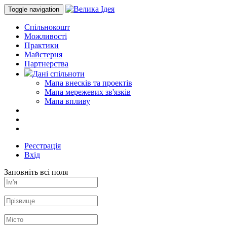
Toggle navigation
Спільнокошт
Можливості
Практики
Майстерня
Партнерства
Дані спільноти
Мапа внесків та проектів
Мапа мережевих зв'язків
Мапа впливу
Реєстрація
Вхід
Заповніть всі поля