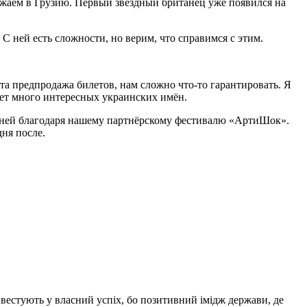
зжаем в Грузию. Первый звёздный британец уже появился на
С ней есть сложности, но верим, что справимся с этим.
та предпродажа билетов, нам сложно что-то гарантировать. Я
удет много интересных украинских имён.
0 дней благодаря нашему партнёрскому фестивалю «АртиШок».
ня после.
нвестують у власний успіх, бо позитивний імідж держави, де