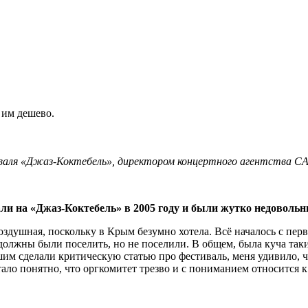
, им дешево
.
аля «Джаз-Коктебель», директором концертного агентства C
ли на «Джаз-Коктебель» в 2005 году и были жутко недоволь
воздушная, поскольку в Крым безумно хотела. Всё началось с пер
с должны были поселить, но не поселили. В общем, была куча т
м сделали критическую статью про фестиваль, меня удивило, ч
тало понятно, что оргкомитет трезво и с пониманием относится 