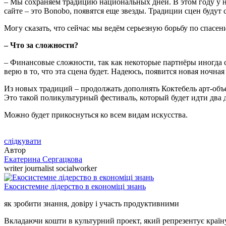
– Мы сохраняем традицию национальных дней. В этом году у н
сайте – это Bonobo, появятся еще звезды. Традиции сцен буду
Могу сказать, что сейчас мы ведём серьезную борьбу по спасен
–
Что за сложности?
– Финансовые сложности, так как некоторые партнёры иногда с
верю в то, что эта сцена будет. Надеюсь, появится новая ночн
Из новых традиций – продолжать дополнять Коктебель арт-объ
Это такой поликультурный фестиваль, который будет идти два 
Можно будет прикоснуться ко всем видам искусства.
слідкувати
Автор
Екатерина Сергацкова
writer journalist socialworker
Екосистемне лідерство в економіці знань
як зробити знання, довіру і участь продуктивними
Вкладаючи кошти в культурний проект, який репрезентує країну