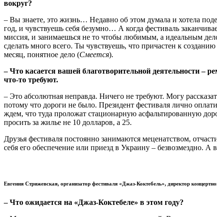
вокруг?
– Вы знаете, это жизнь… Недавно об этом думала и хотела поде
год, и чувствуешь себя безумно… А когда фестиваль заканчива
миссия, и занимаешься не то чтобы любимым, а идеальным дел
сделать много всего. Ты чувствуешь, что причастен к созданию 
месяц, понятное дело (
Смеется
).
–
Что касается вашей благотворительной деятельности – ре
что-то требуют.
– Это абсолютная неправда. Ничего не требуют. Могу рассказат
потому что дороги не было. Президент фестиваля лично оплатил
ждем, что туда проложат стационарную асфальтированную дорогу
просить за жилье не 10 долларов, а 25.
Друзья фестиваля постоянно занимаются меценатством, отчасти
себя его обеспечение или приезд в Украину – безвозмездно. А 
Евгения Стрижевская, организатор фестиваля «Джаз-Коктебель», директор концертно
–
Что ожидается на «Джаз-Коктебеле» в этом году?