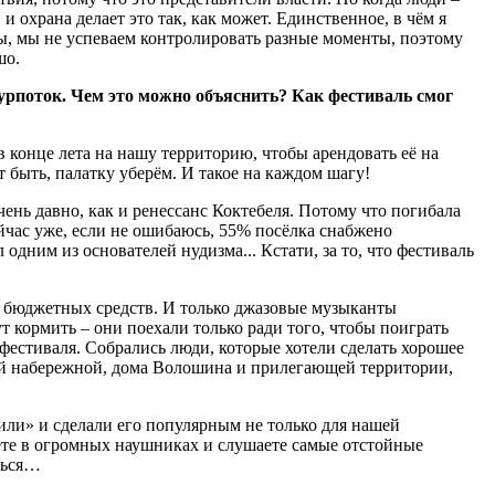
 охрана делает это так, как может. Единственное, в чём я
еты, мы не успеваем контролировать разные моменты, поэтому
шо.
урпоток. Чем это можно объяснить? Как фестиваль смог
в конце лета на нашу территорию, чтобы арендовать её на
т быть, палатку уберём. И такое на каждом шагу!
ень давно, как и ренессанс Коктебеля. Потому что погибала
ейчас уже, если не ошибаюсь, 55% посёлка снабжено
ним из основателей нудизма... Кстати, за то, что фестиваль
з бюджетных средств. И только джазовые музыканты
дут кормить – они поехали только ради того, чтобы поиграть
естиваля. Собрались люди, которые хотели сделать хорошее
ией набережной, дома Волошина и прилегающей территории,
или» и сделали его популярным не только для нашей
дёте в огромных наушниках и слушаете самые отстойные
ться…