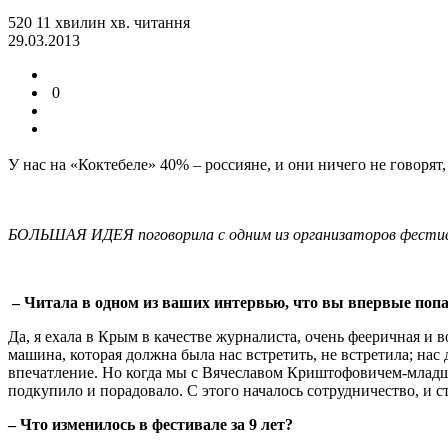
520
11
хвилин
хв.
читання
29.03.2013
0
У нас на «Коктебеле
»
40% – россияне, и они ничего не говорят
БОЛЬШАЯ ИДЕЯ поговорила с одним из организаторов фестив
–
Читала в одном из ваших интервью, что вы впервые попа
Да, я ехала в Крым в качестве журналиста, очень фееричная и 
машина, которая должна была нас встретить, не встретила; на
впечатление. Но когда мы с Вячеславом Криштофовичем-младши
подкупило и порадовало. С этого началось сотрудничество, и с
–
Что изменилось в фестивале за 9 лет?