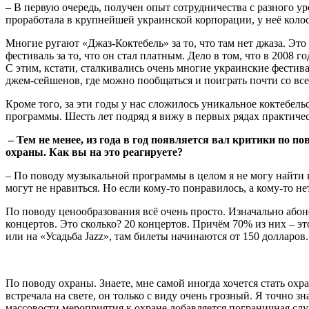
– В первую очередь, получен опыт сотрудничества с разного 
проработала в крупнейшей украинской корпорации, у неё коло
Многие ругают «Джаз-Коктебель» за то, что там нет джаза. Эт
фестиваль за то, что он стал платным. Дело в том, что в 2008
С этим, кстати, сталкивались очень многие украинские фестива
джем-сейшенов, где можно пообщаться и поиграть почти со вс
Кроме того, за эти годы у нас сложилось уникальное коктебел
программы. Шесть лет подряд я вижу в первых рядах практичес
–
Тем не менее, из года в год появляется вал критики по 
охраны. Как вы на это реагируете?
– По поводу музыкальной программы в целом я не могу найти к
могут не нравиться. Но если кому-то понравилось, а кому-то не
По поводу ценообразования всё очень просто. Изначально абоне
концертов. Это сколько? 20 концертов. Причём 70% из них – эт
или на «Усадьба Jazz», там билеты начинаются от 150 долларов.
По поводу охраны. Знаете, мне самой иногда хочется стать охра
встречала на свете, он только с виду очень грозный. Я точно з
массовости мероприятия к охране добавляется пограничная служ