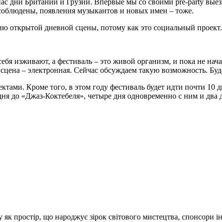
ас дни Британии и Грузии. Впервые мы со своими pre-party вые
т соблюдены, появления музыкантов и новых имен – тоже.
ию открытой дневной сцены, потому как это социальный проект. 
ебя изживают, а фестиваль – это живой организм, и пока не нача
ая сцена – электронная. Сейчас обсуждаем такую возможность. Б
ектами. Кроме того, в этом году фестиваль будет идти почти 1
дня до «Джаз-Коктебеля», четыре дня одновременно с ним и два д
 як простір, що народжує зірок світового мистецтва, спонсори і