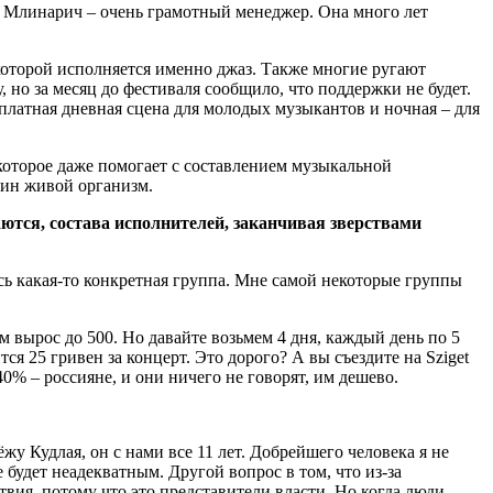
ия Млинарич – очень грамотный менеджер. Она много лет
 которой исполняется именно джаз. Также многие ругают
 но за месяц до фестиваля сообщило, что поддержки не будет.
сплатная дневная сцена для молодых музыкантов и ночная – для
 которое даже помогает с составлением музыкальной
дин живой организм.
аются, состава исполнителей, заканчивая зверствами
сь какая-то конкретная группа. Мне самой некоторые группы
м вырос до 500. Но давайте возьмем 4 дня, каждый день по 5
я 25 гривен за концерт. Это дорого? А вы съездите на Sziget
40% – россияне, и они ничего не говорят, им дешево.
жу Кудлая, он с нами все 11 лет. Добрейшего человека я не
е будет неадекватным. Другой вопрос в том, что из-за
вия, потому что это представители власти. Но когда люди –