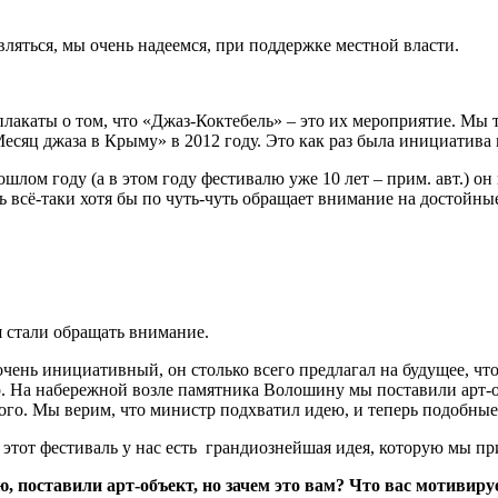
твляться, мы очень надеемся, при поддержке местной власти.
 плакаты о том, что «Джаз-Коктебель» – это их мероприятие. Мы
есяц джаза в Крыму» в 2012 году. Это как раз была инициатива
рошлом году (а в этом году фестивалю уже 10 лет – прим. авт.) 
 всё-таки хотя бы по чуть-чуть обращает внимание на достойные
бя стали обращать внимание.
очень инициативный, он столько всего предлагал на будущее, чт
р. На набережной возле памятника Волошину мы поставили арт-о
о. Мы верим, что министр подхватил идею, и теперь подобные а
от фестиваль у нас есть грандиознейшая идея, которую мы приду
 поставили арт-объект, но зачем это вам? Что вас мотивиру