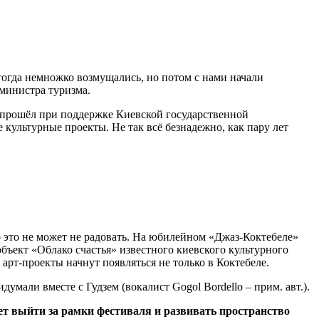
 тогда немножко возмущались, но потом с нами начали
 министра туризма.
он прошёл при поддержке Киевской государственной
 культурные проекты. Не так всё безнадежно, как пару лет
о это не может не радовать. На юбилейном «Джаз-Коктебеле»
бъект «Облако счастья» известного киевского культурного
рт-проекты начнут появляться не только в Коктебеле.
мали вместе с Гудзем (вокалист Gogol Bordello – прим. авт.).
ет выйти за рамки фестиваля и развивать пространство