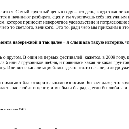
литься. Самый грустный день в году – это день, когда заканчив
ется и начинают разбирать сцену, ты чувствуешь себя ненужным 
ом, которое приносит невероятное удовольствие и потрясающие 
чего-то светлого, великого. Это то, ради чего мы приходим в это
монта набережной и так далее – я слышала такую историю, 
ь о другом. В один из первых фестивалей, кажется, в 2009 году, 
а 6 или 7 грузовиков щебня, и появилась какая-никакая грунтова
. Или вот с канализацией: мы где-то что-то начали, а люди уже
 помогают благотворительными взносами. Бывает даже, что кому-
власть нас любит и ценит, и мы были бы рады, если бы любила и
го агентства CAD