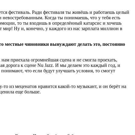
ается фестиваль. Ради фестиваля ты живёшь и работаешь целый
и невостребованным. Когда ты понимаешь, что у тебя есть
эмоции, то ты входишь в определённый катарсис и хочешь
т мир! Ну и, конечно, у каждого из нас зарплата миллион в
что местные чиновники вынуждают делать это, постоянно
к нам приехала огромнейшая сцена и не смогла проехать,
я дорога к сцене Nu Jazz. И мы делаем это каждый год, и
 понимают, что если будут улучшать условия, то смогут
то из меценатов нравится какой-то музыкант, и он берёт на
 ценила еще больше.