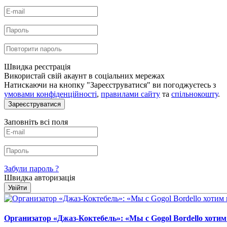
Швидка реєстрація
Використай свій акаунт в соціальних мережах
Натискаючи на кнопку "Зареєструватися" ви погоджуєтесь з
умовами конфіденційності
,
правилами сайту
та
спільнокошту
.
Зареєструватися
Заповніть всі поля
Забули пароль ?
Швидка авторизація
Увійти
Организатор «Джаз-Коктебель»: «Мы с Gogol Bordello хот