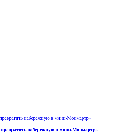
им превратить набережную в мини-Монмартр»