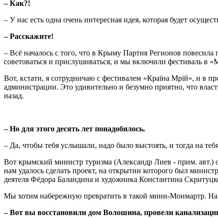
–
Как?!
– У нас есть одна очень интересная идея, которая будет осущес
–
Расскажите!
– Всё началось с того, что в Крыму Партия Регионов повесила
советоваться и прислушиваться, и мы включили фестиваль в «М
Вот, кстати, я сотрудничаю с фестивалем «Країна Мрій», и в п
администрации. Это удивительно и безумно приятно, что власть
назад.
–
Но для этого десять лет понадобилось.
– Да, чтобы тебя услышали, надо было выстоять, и тогда на те
Вот крымский министр туризма (Александр Лиев - прим. авт.) 
нам удалось сделать проект, на открытии которого был минист
деятеля Фёдора Баландина и художника Константина Скритуцког
Мы хотим набережную превратить в такой мини-Монмартр. На эт
–
Вот вы восстановили дом Волошина, провели канализацию,