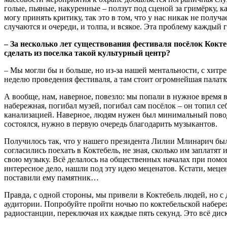
голые, пьяные, накуренные – ползут под сценой за гримёрку, 
могу принять критику, так это в том, что у нас никак не полу
случаются и очереди, и толпа, и всякое. Эта проблему каждый г
–
За несколько лет существования фестиваля посёлок Кокте
сделать из поселка такой культурный центр?
– Мы могли бы и больше, но из-за нашей ментальности, с хитре
неделю проведения фестиваля, а там стоит огромнейшая палатка
А вообще, нам, наверное, повезло: мы попали в нужное время в
набережная, погибал музей, погибал сам посёлок – он топил се
канализацией. Наверное, людям нужен был минимальный повод.
состоялся, нужно в первую очередь благодарить музыкантов.
Получилось так, что у нашего президента Лилии Млинарич был
согласились поехать в Коктебель, не зная, сколько им заплатят
свою музыку. Всё делалось на общественных началах при помо
интересное дело, нашли под эту идею меценатов. Кстати, мец
поставили ему памятник…
Правда, с одной стороны, мы привели в Коктебель людей, но с
аудитории. Попробуйте пройти ночью по коктебельской набере
радиостанции, переключая их каждые пять секунд. Это всё дис