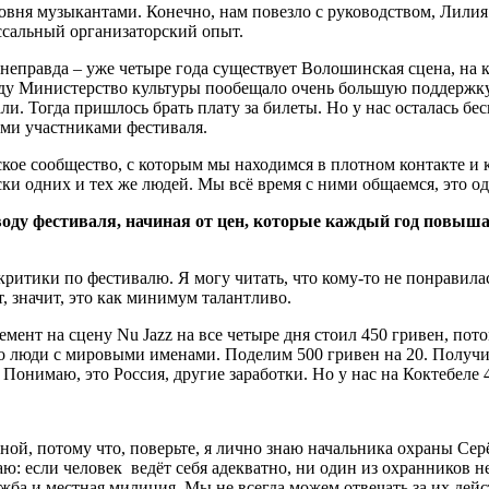
уровня музыкантами. Конечно, нам повезло с руководством, Лил
ссальный организаторский опыт.
о неправда – уже четыре года существует Волошинская сцена, на
 году Министерство культуры пообещало очень большую поддержку,
ли. Тогда пришлось брать плату за билеты. Но у нас осталась бе
еми участниками фестиваля.
ьское сообщество, с которым мы находимся в плотном контакте и
ки одних и тех же людей. Мы всё время с ними общаемся, это о
поводу фестиваля, начиная от цен, которые каждый год повыш
ритики по фестивалю. Я могу читать, что кому-то не понравила
т, значит, это как минимум талантливо.
мент на сцену Nu Jazz на все четыре дня стоил 450 гривен, пото
о люди с мировыми именами. Поделим 500 гривен на 20. Получитс
 Понимаю, это Россия, другие заработки. Но у нас на Коктебеле 
ной, потому что, поверьте, я лично знаю начальника охраны Серё
наю: если человек ведёт себя адекватно, ни один из охранников н
ба и местная милиция. Мы не всегда можем отвечать за их дейст