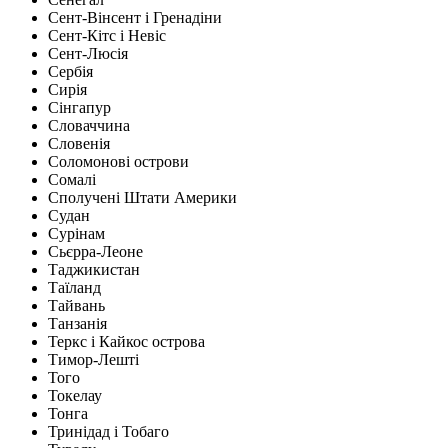
Сент-Вінсент і Гренадіни
Сент-Кітс і Невіс
Сент-Люсія
Сербія
Сирія
Сінгапур
Словаччина
Словенія
Соломонові острови
Сомалі
Сполучені Штати Америки
Судан
Сурінам
Сьєрра-Леоне
Таджикистан
Таїланд
Тайвань
Танзанія
Теркс і Кайкос острова
Тимор-Лешті
Того
Токелау
Тонга
Тринідад і Тобаго