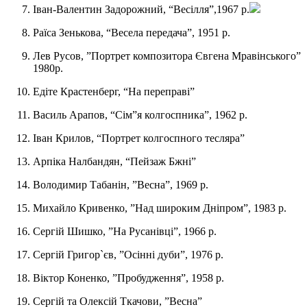
Іван-Валентин Задорожний, “Весілля”,1967 р.
Раїса Зенькова, “Весела передача”, 1951 р.
Лев Русов, ”Портрет композитора Євгена Мравінського”
1980р.
Едіте Крастенберг, “На переправі”
Василь Арапов, “Сім”я колгоспника”, 1962 р.
Іван Крилов, “Портрет колгоспного тесляра”
Арпіка Налбандян, “Пейзаж Бжні”
Володимир Табанін, ”Весна”, 1969 р.
Михайло Кривенко, ”Над широким Дніпром”, 1983 р.
Сергій Шишко, ”На Русанівці”, 1966 р.
Сергій Григор`єв, ”Осінні дуби”, 1976 р.
Віктор Коненко, ”Пробудження”, 1958 р.
Сергій та Олексій Ткачови, ”Весна”