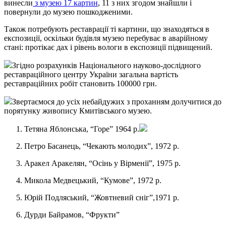
винесли
з музею 17 картин
, 11 з них згодом знайшли і
повернули до музею пошкодженими.
Також потребують реставрації ті картини, що знаходяться в
експозиції, оскільки будівля музею перебуває в аварійному
стані: протікає дах і рівень вологи в експозиції підвищений.
Згідно розрахунків Національного науково-дослідного
реставраційного центру України загальна вартість
реставраційних робіт становить 100000 грн.
Звертаємося до усіх небайдужих з проханням долучитися до
порятунку живопису Кмитівського музею.
Тетяна Яблонська, “Горе” 1964 р.
Петро Басанець, “Чекають молодих”, 1972 р.
Аракел Аракелян, “Осінь у Вірменії”, 1975 р.
Микола Медвецький, “Кумове”, 1972 р.
Юрій Подляський, “Жовтневий сніг”,1971 р.
Дурди Байрамов, “Фрукти”