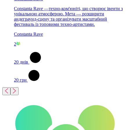
Constanta Rave —техно-ком'юніті, що створює івенти з
унікальною атмосферою. Мета — розширити
андеграунд-сцену та організувати масштабний
фестиваль із топовими техно-артистами.
Constanta Rave
2
20
днів
20
грн