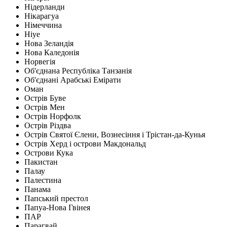
Нідерланди
Нікарагуа
Німеччина
Ніуе
Нова Зеландія
Нова Каледонія
Норвегія
Об'єднана Республіка Танзанія
Об'єднані Арабські Емірати
Оман
Острів Буве
Острів Мен
Острів Норфолк
Острів Різдва
Острів Святої Єлени, Вознесіння і Трістан-да-Кунья
Острів Херд і острови Макдональд
Острови Кука
Пакистан
Палау
Палестина
Панама
Папський престол
Папуа-Нова Гвінея
ПАР
Парагвай