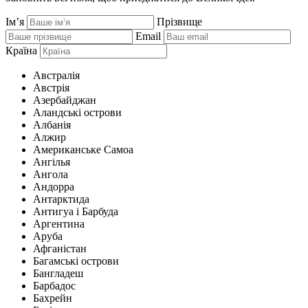
Ім’я
Прізвище
Email
Країна
Австралія
Австрія
Азербайджан
Аландські острови
Албанія
Алжир
Американське Самоа
Ангілья
Ангола
Андорра
Антарктида
Антигуа і Барбуда
Аргентина
Аруба
Афганістан
Багамські острови
Бангладеш
Барбадос
Бахрейн