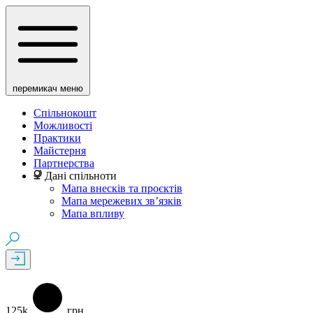
перемикач меню
Спільнокошт
Можливості
Практики
Майстерня
Партнерства
Дані спільноти
Мапа внесків та проєктів
Мапа мережевих зв’язків
Мапа впливу
125k
грн