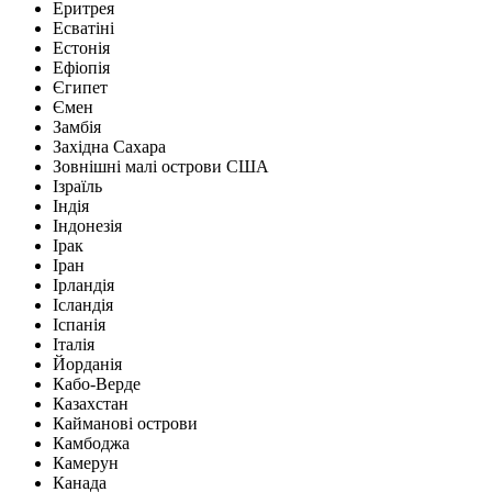
Еритрея
Есватіні
Естонія
Ефіопія
Єгипет
Ємен
Замбія
Західна Сахара
Зовнішні малі острови США
Ізраїль
Індія
Індонезія
Ірак
Іран
Ірландія
Ісландія
Іспанія
Італія
Йорданія
Кабо-Верде
Казахстан
Кайманові острови
Камбоджа
Камерун
Канада