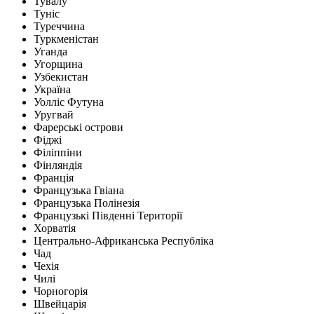
Тувалу
Туніс
Туреччина
Туркменістан
Уганда
Угорщина
Узбекистан
Україна
Уолліс Футуна
Уругвай
Фарерські острови
Фіджі
Філіппіни
Фінляндія
Франція
Французька Гвіана
Французька Полінезія
Французькі Південні Території
Хорватія
Центрально-Африканська Республіка
Чад
Чехія
Чилі
Чорногорія
Швейцарія