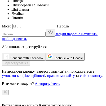
Швеція
Шпіцберген і Ян-Маєн
Шрі Ланка
Ямайка
Японія
Місто
Пароль
Забули пароль? Натисніть,
щоб відновити.
Або швидко зареєструйтеся
Continue with Facebook
Continue with Google
Натискаючи кнопку 'Зареєструватися' ви погоджуєтесь з
умовами конфіденційності
,
правилами сайту
та
спільнокошту
.
Вже маєте аккаунт?
Авторизуйтеся.
Реставрація живопису Кмитівського музею