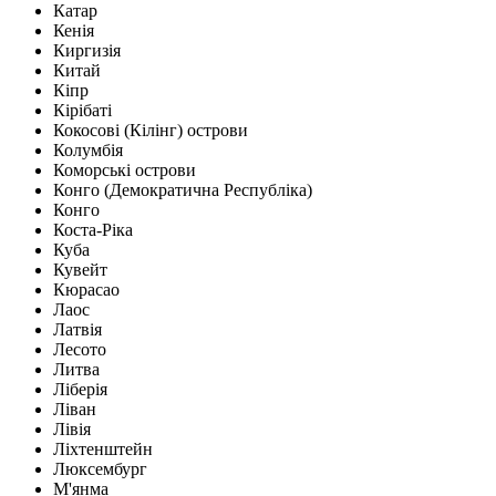
Катар
Кенія
Киргизія
Китай
Кіпр
Кірібаті
Кокосові (Кілінг) острови
Колумбія
Коморські острови
Конго (Демократична Республіка)
Конго
Коста-Ріка
Куба
Кувейт
Кюрасао
Лаос
Латвія
Лесото
Литва
Ліберія
Ліван
Лівія
Ліхтенштейн
Люксембург
М'янма