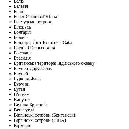
Беліз
Бельгія
Бенін
Берег Слонової Кістки
Бермудські острови
Білорусь
Болгарія
Болівія
Бонайре, Сінт-Естатіус і Саба
Боснія і Герцеговина
Ботсвана
Бразилія
Британська територія Індійського океану
Бруней-Даруссалам
Бруней
Буркіна-Фасо
Бурунді
Бутан
В'єтнам
Вануату
Велика Британія
Венесуела
Віргінські острови (Британські)
Віргінські острови (США)
Вірменія