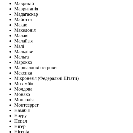
Маврикій
Мавританія
Мадагаскар
Майотта
Макао
Македонія
Малаві
Малайзія
Малі
Мальдіви
Мальта
Марокко
Маршаллові острови
Мексика
Мікронезія (Федеральні Штати)
Мозамбік
Молдова
Монако
Монголія
Монтсеррат
Намібія
Науру
Непал
Нігер
Нігерія