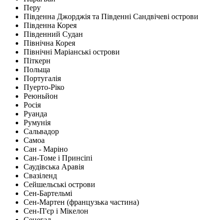
Перу
Південна Джорджія та Південні Сандвічеві острови
Південна Корея
Південний Судан
Північна Корея
Північні Маріанські острови
Піткерн
Польща
Португалія
Пуерто-Ріко
Реюньйон
Росія
Руанда
Румунія
Сальвадор
Самоа
Сан - Маріно
Сан-Томе і Принсіпі
Саудівська Аравія
Свазіленд
Сейшельські острови
Сен-Бартельмі
Сен-Мартен (французька частина)
Сен-П'єр і Мікелон
Сенегал