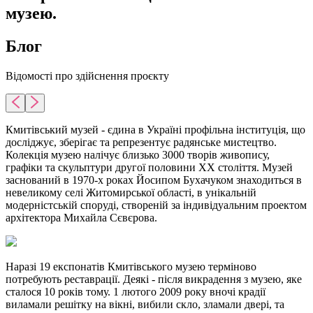
музею.
Блог
Відомості про здійснення проєкту
Кмитівський музей - єдина в Україні профільна інституція, що
досліджує, зберігає та репрезентує радянське мистецтво.
Колекція музею налічує близько 3000 творів живопису,
графіки та скульптури другої половини ХХ століття. Музей
заснований в 1970-х роках Йосипом Бухачуком знаходиться в
невеликому селі Житомирської області, в унікальній
модерністській споруді, створеній за індивідуальним проектом
архітектора Михайла Сєвєрова.
Наразі 19 експонатів Кмитівського музею терміново
потребують реставрації. Деякі - після викрадення з музею, яке
сталося 10 років тому. 1 лютого 2009 року вночі крадії
виламали решітку на вікні, вибили скло, зламали двері, та