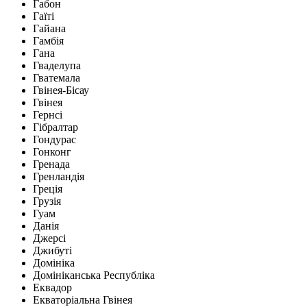
Габон
Гаїті
Гайана
Гамбія
Гана
Гваделупа
Гватемала
Гвінея-Бісау
Гвінея
Гернсі
Гібралтар
Гондурас
Гонконг
Гренада
Гренландія
Греція
Грузія
Гуам
Данія
Джерсі
Джибуті
Домініка
Домініканська Республіка
Еквадор
Екваторіальна Гвінея