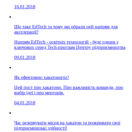
16.01.2018
Що таке EdTech та чому ми обрали цей напрям для
акселерації?
Напрям EdTech - освітніх технологій - буде одним з
ключових серед Tech-програм Центру підприємництва
09.01.2018
Як ефективно хакатонити?
Цей пост про хакатони. Про важливість команди, про
вибір ідеї і про менторів.
04.01.2018
Час резервувати місця на хакатон та розкривати свої
підприємницькі здібності!