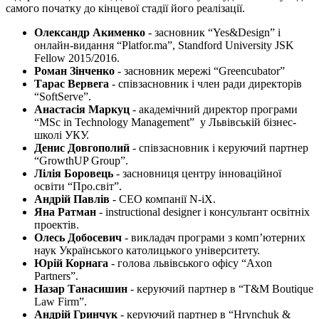
самого початку до кінцевої стадії його реалізації.
Олександр Акименко
- засновник “Yes&Design” і
онлайн-видання “Platfor.ma”, Standford University JSK
Fellow 2015/2016.
Роман Зінченко
- засновник мережі “Greencubator”
Тарас Вервега
- співзасновник і член ради директорів
“SoftServe”.
Анастасія Маркуц
- академічний директор програми
“MSc in Technology Management” у Львівській бізнес-
школі УКУ.
Денис Довгополий
- співзасновник і керуючий партнер
“GrowthUP Group”.
Лілія Боровець
- засновниця центру інноваційної
освіти “Про.світ”.
Андрій Павлів
- CEO компанії N-iX.
Яна Ратман
- instructional designer і консультант освітніх
проектів.
Олесь Добосевич
- викладач програми з комп’ютерних
наук Українського католицького університету.
Юрій Корнага
- голова львівського офісу “Axon
Partners”.
Назар Танасишин
- керуючий партнер в “T&M Boutique
Law Firm”.
Андрій Гринчук
- керуючий партнер в “Hrynchuk &