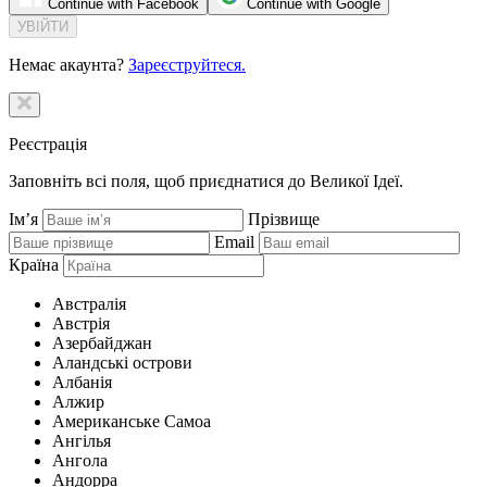
Continue with Facebook
Continue with Google
Немає акаунта?
Зареєструйтеся.
Реєстрація
Заповніть всі поля, щоб приєднатися до Великої Ідеї.
Ім’я
Прізвище
Email
Країна
Австралія
Австрія
Азербайджан
Аландські острови
Албанія
Алжир
Американське Самоа
Ангілья
Ангола
Андорра