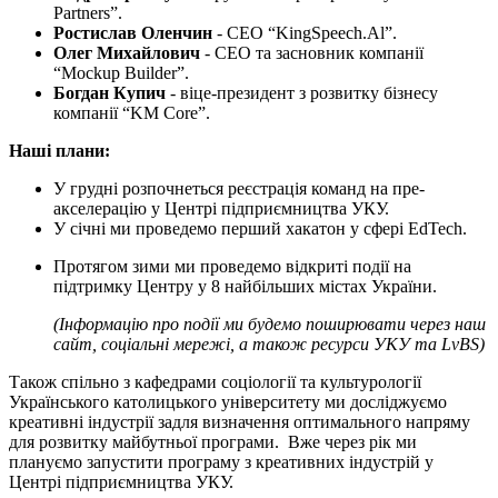
Partners”.
Ростислав Оленчин
- CEO “KingSpeech.Al”.
Олег Михайлович
- CEO та засновник компанії
“Mockup Builder”.
Богдан Купич
- віце-президент з розвитку бізнесу
компанії “KM Core”.
Наші плани:
У грудні розпочнеться реєстрація команд на пре-
акселерацію у Центрі підприємництва УКУ.
У січні ми проведемо перший хакатон у сфері EdTech.
Протягом зими ми проведемо відкриті події на
підтримку Центру у 8 найбільших містах України.
(Інформацію про події ми будемо поширювати через наш
сайт, соціальні мережі, а також ресурси УКУ та LvBS)
Також спільно з кафедрами соціології та культурології
Українського католицького університету ми досліджуємо
креативні індустрії задля визначення оптимального напряму
для розвитку майбутньої програми. Вже через рік ми
плануємо запустити програму з креативних індустрій у
Центрі підприємництва УКУ.