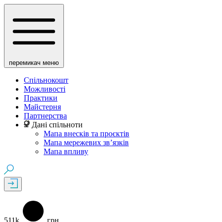
перемикач меню
Спільнокошт
Можливості
Практики
Майстерня
Партнерства
Дані спільноти
Мапа внесків та проєктів
Мапа мережевих зв’язків
Мапа впливу
511k
грн