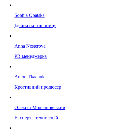
Sophia Opatska
Ідейна натхненниця
Anna Nesterova
PR-менеджерка
Anton Tkachuk
Креативний продюсер
Олексій Молчановський
Експерт з технологій