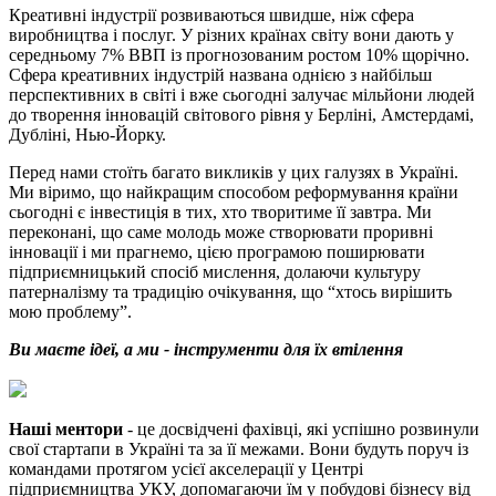
Креативні індустрії розвиваються швидше, ніж сфера
виробництва і послуг. У різних країнах світу вони дають у
середньому 7% ВВП із прогнозованим ростом 10% щорічно.
Сфера креативних індустрій названа однією з найбільш
перспективних в світі і вже сьогодні залучає мільйони людей
до творення інновацій світового рівня у Берліні, Амстердамі,
Дубліні, Нью-Йорку.
Перед нами стоїть багато викликів у цих галузях в Україні.
Ми віримо, що найкращим способом реформування країни
сьогодні є інвестиція в тих, хто творитиме її завтра. Ми
переконані, що саме молодь може створювати проривні
інновації і ми прагнемо, цією програмою поширювати
підприємницький спосіб мислення, долаючи культуру
патерналізму та традицію очікування, що “хтось вирішить
мою проблему”.
Ви маєте ідеї, а ми - інструменти для їх втілення
Наші ментори
- це досвідчені фахівці, які успішно розвинули
свої стартапи в Україні та за її межами. Вони будуть поруч із
командами протягом усієї акселерації у Центрі
підприємництва УКУ, допомагаючи їм у побудові бізнесу від