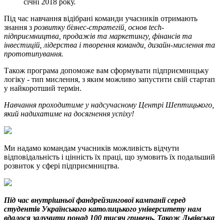
січні 2018 року.
Під час навчання відібрані команди учасників отримають
знання з
розвитку бізнес-стратегій, основ tech-
підприємництва, продажів та маркетингу, фінансів та
інвестицій, лідерства і творення команди, дизайн-мислення та
прототипування.
Також програма допоможе вам сформувати підприємницьку
логіку - тип мислення, з яким можливо запустити свій стартап
у найкоротший термін.
Навчання проходитиме у надсучасному Центрі Шептицького,
який надихатиме на досягнення успіху!
Ми надамо командам учасників можливість відчути
відповідальність і цінність їх праці, що зумовить їх подальший
розвиток у сфері підприємництва.
Під час внутрішньої фандрейзингової кампанії серед
студентів Українського католицького університету нам
вдалося залучити понад 100 тисяч гривень. Також Львівська