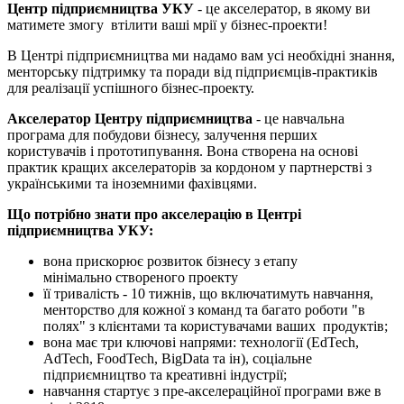
Центр підприємництва УКУ
- це акселератор, в якому ви
матимете змогу втілити ваші мрії у бізнес-проекти!
В Центрі підприємництва ми надамо вам усі необхідні знання,
менторську підтримку та поради від підприємців-практиків
для реалізації успішного бізнес-проекту.
Акселератор Центру підприємництва
- це навчальна
програма для побудови бізнесу, залучення перших
користувачів і прототипування. Вона створена на основі
практик кращих акселераторів за кордоном у партнерстві з
українськими та іноземними фахівцями.
Що потрібно знати про акселерацію в Центрі
підприємництва УКУ:
вона прискорює розвиток бізнесу з етапу
мінімально створеного проекту
її тривалість - 10 тижнів, що включатимуть навчання,
менторство для кожної з команд та багато роботи "в
полях" з клієнтами та користувачами ваших продуктів;
вона має три ключові напрями: технології (EdTech,
AdTech, FoodTech, BigData та ін), соціальне
підприємництво та креативні індустрії;
навчання стартує з пре-акселераційної програми вже в