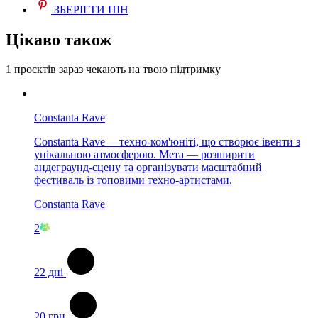
ЗБЕРІГТИ ПІН
Цікаво також
1 проєктів
зараз чекають на твою підтримку
Constanta Rave
Constanta Rave —техно-ком'юніті, що створює івенти з
унікальною атмосферою. Мета — розширити
андеграунд-сцену та організувати масштабний
фестиваль із топовими техно-артистами.
Constanta Rave
2
22
дні
20
грн