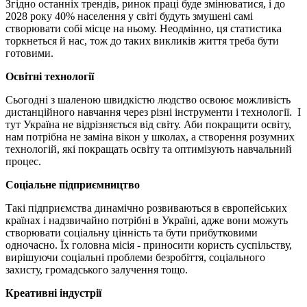
Згідно останніх трендів, ринок праці буде змінюватися, і до
2028 року 40% населення у світі будуть змушені самі
створювати собі місце на ньому. Неодмінно, ця статистика
торкнеться й нас, тож до таких викликів життя треба бути
готовими.
Освітні технології
Сьогодні з шаленою швидкістю людство освоює можливість
дистанційного навчання через різні інструменти і технології. І
тут Україна не відрізняється від світу. Аби покращити освіту,
нам потрібна не заміна вікон у школах, а створення розумних
технологій, які покращать освіту та оптимізують навчальний
процес.
Соціальне підприємництво
Такі підприємства динамічно розвиваються в європейських
країнах і надзвичайно потрібні в Україні, адже вони можуть
створювати соціальну цінність та бути прибутковими
одночасно. Їх головна місія - приносити користь суспільству,
вирішуючи соціальні проблеми безробіття, соціального
захисту, громадського залучення тощо.
Креативні індустрії