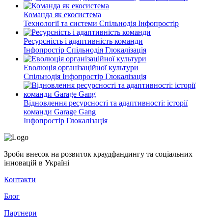
Команда як екосистема
Технології та системи
Спільнодія
Інфопростір
Ресурсність і адаптивність команди
Інфопростір
Спільнодія
Глокалізація
Еволюція організаційної культури
Спільнодія
Інфопростір
Глокалізація
Відновлення ресурсності та адaптивності: історії
команди Garage Gang
Інфопростір
Глокалізація
Зроби внесок на розвиток краудфандингу та соціальних
інновацій в Україні
Контакти
Блог
Партнери