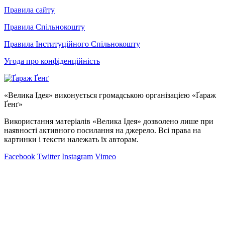
Правила сайту
Правила Спільнокошту
Правила Інституційного Спільнокошту
Угода про конфіденційність
«Велика Ідея» виконується громадською організацією «Ґараж
Ґенґ»
Використання матеріалів «Велика Ідея» дозволено лише при
наявності активного посилання на джерело. Всі права на
картинки і тексти належать їх авторам.
Facebook
Twitter
Instagram
Vimeo