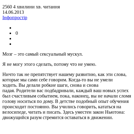
2560
4
хвилини
хв.
читання
14.06.2013
Інфопростір
0
Мозг – это самый сексуальный мускул.
Я не могу этого сделать, потому что не умею.
Ничто так не препятствует нашему развитию, как эти слова,
которые мы сами себе говорим. Когда-то вы не умели
ходить. Вы делали робкие шаги, снова и снова
падая. Родители вас подбадривали, каждый ваш новых успех
был счастливым событием, пока, наконец, вы не начали сломя
голову носиться по дому. В детстве подобный опыт обучения
происходит постоянно. Вы учились говорить, кататься на
велосипеде, читать и писать. Здесь уместен закон Ньютона:
движущийся разум стремится оставаться в движении.