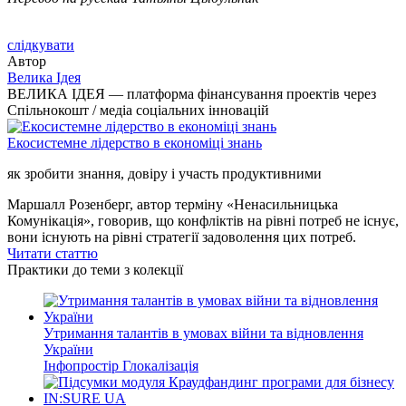
слідкувати
Автор
Bелика Ідея
ВЕЛИКА ІДЕЯ — платформа фінансування проектів через
Спільнокошт / медіа соціальних інновацій
Екосистемне лідерство в економіці знань
як зробити знання, довіру і участь продуктивними
Маршалл Розенберг, автор терміну «Ненасильницька
Комунікація», говорив, що конфліктів на рівні потреб не існує,
вони існують на рівні стратегії задоволення цих потреб.
Читати статтю
Практики до теми з колекції
Утримання талантів в умовах війни та відновлення
України
Інфопростір
Глокалізація