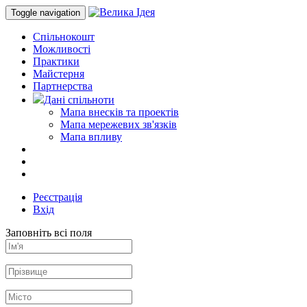
Toggle navigation
Спільнокошт
Можливості
Практики
Майстерня
Партнерства
Дані спільноти
Мапа внесків та проектів
Мапа мережевих зв'язків
Мапа впливу
Реєстрація
Вхід
Заповніть всі поля