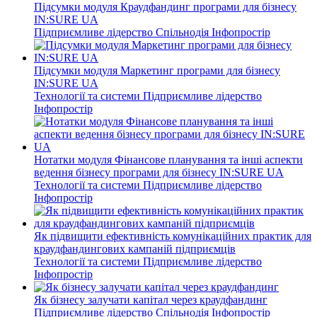
Підсумки модуля Краудфандинг програми для бізнесу
IN:SURE UA
Підприємливе лідерство
Спільнодія
Інфопростір
Підсумки модуля Маркетинг програми для бізнесу
IN:SURE UA
Технології та системи
Підприємливе лідерство
Інфопростір
Нотатки модуля Фінансове планування та інші аспекти
ведення бізнесу програми для бізнесу IN:SURE UA
Технології та системи
Підприємливе лідерство
Інфопростір
Як підвищити ефективність комунікаційних практик для
краудфандингових кампаній підприємців
Технології та системи
Підприємливе лідерство
Інфопростір
Як бізнесу залучати капітал через краудфандинг
Підприємливе лідерство
Спільнодія
Інфопростір