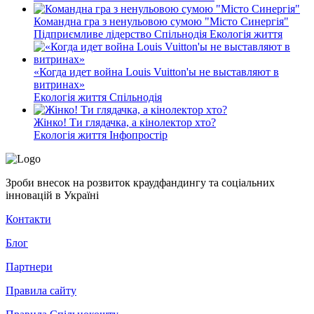
Командна гра з ненульовою сумою "Місто Синергія"
Підприємливе лідерство
Спільнодія
Екологія життя
«Когда идет война Louis Vuitton'ы не выставляют в
витринах»
Екологія життя
Спільнодія
Жінко! Ти глядачка, а кінолектор хто?
Екологія життя
Інфопростір
Зроби внесок на розвиток краудфандингу та соціальних
інновацій в Україні
Контакти
Блог
Партнери
Правила сайту