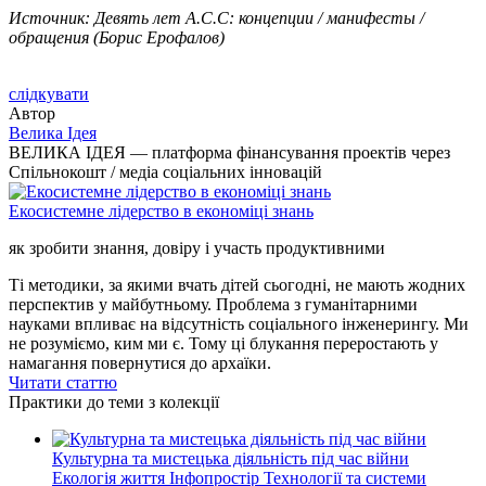
Источник: Девять лет А.С.С: концепции / манифесты /
обращения (Борис Ерофалов)
слідкувати
Автор
Bелика Ідея
ВЕЛИКА ІДЕЯ — платформа фінансування проектів через
Спільнокошт / медіа соціальних інновацій
Екосистемне лідерство в економіці знань
як зробити знання, довіру і участь продуктивними
Ті методики, за якими вчать дітей сьогодні, не мають жодних
перспектив у майбутньому. Проблема з гуманітарними
науками впливає на відсутність соціального інженерингу. Ми
не розуміємо, ким ми є. Тому ці блукання переростають у
намагання повернутися до архаїки.
Читати статтю
Практики до теми з колекції
Культурна та мистецька діяльність під час війни
Екологія життя
Інфопростір
Технології та системи