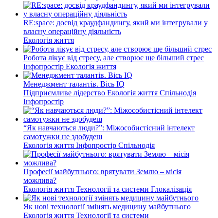
RE:space: досвід краудфандингу, який ми інтегрували у
власну операційну діяльність
Екологія життя
Робота лікує від стресу, але створює ще більший стрес
Інфопростір
Екологія життя
Менеджмент талантів. Вісь IQ
Підприємливе лідерство
Екологія життя
Спільнодія
Інфопростір
“Як навчаються люди?”: Міжособистісний інтелект
самотужки не здобудеш
Екологія життя
Інфопростір
Спільнодія
Професії майбутнього: врятувати Землю – місія
можлива?
Екологія життя
Технології та системи
Глокалізація
Як нові технології змінять медицину майбутнього
Екологія життя
Технології та системи