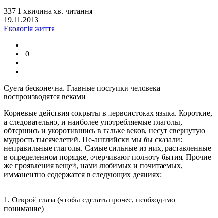
337
1
хвилина
хв.
читання
19.11.2013
Екологія життя
0
Суета бесконечна. Главные поступки человека
воспроизводятся веками
Корневые действия сокрыты в первоистоках языка. Короткие,
а следовательно, и наиболее употребляемые глаголы,
обтершись и укоротившись в гальке веков, несут свернутую
мудрость тысячелетий. По-английски мы бы сказали:
неправильные глаголы. Самые сильные из них, раставленные
в определенном порядке, очерчивают полноту бытия. Прочие
же проявления вещей, нами любимых и почитаемых,
имманентно содержатся в следующих деяниях:
1. Открой глаза (чтобы сделать прочее, необходимо
понимание)