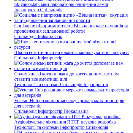
Sklyanka.lab: міні-лабораторія очищення Землі
Інфопростір
Спільнодія
Соціальне підприємництво «Вільна нитка»: окупація та
продовження запланованої роботи
Спільнодія
Інфопростір
Школа естетичного виховання: мобілізувати всі ресурси
Спільнодія
Інфопростір
Солом'янські котики: жага до життя допомагає нам
ставити все амбітніші цілі
Технології та системи
Спільнодія
Інфопростір
Veteran Hub розширює мережу громадських просторів
для ветеранів
Спільнодія
Інфопростір
Глокалізація
Аудіовізуальне лікування ПТСР наукова розробка
Технології та системи
Інфопростір
Спільнодія