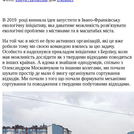
В 2019 році виникла ідея запустити в Івано-Франківську
екологічну ініціативу, яка даватиме можливість розв'язувати
екологічні проблеми з містянами та в масштабах міста.
На той час в місті не було активних організацій, які це вже
робили тому ми своєю командою взялись за цю задачу.
Особисто я надихнувся прикладом ініціативи з Берліну, коли
мав можливість дослідити як з твердими відходами поводяться
в інших країнах. А вдома я знайшов однодумців, спільно з
Олександром Московчуком та іншими колегами, ми почали
шукати простір де мали б змогу організувати сортування
відходів. Ми почали з того що почали формувати механізми
сортування та поводження з твердими побутовими відходами.