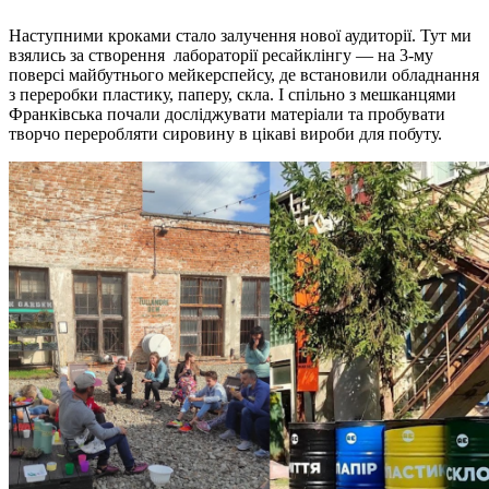
Наступними кроками стало залучення нової аудиторії. Тут ми
взялись за створення лабораторії ресайклінгу — на 3-му
поверсі майбутнього мейкерспейсу, де встановили обладнання
з переробки пластику, паперу, скла. І спільно з мешканцями
Франківська почали досліджувати матеріали та пробувати
творчо переробляти сировину в цікаві вироби для побуту.