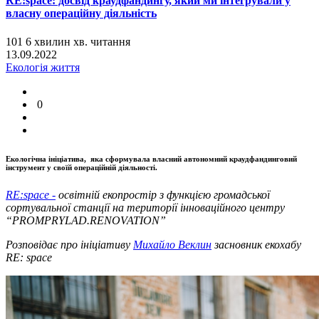
RE:space: досвід краудфандингу, який ми інтегрували у
власну операційну діяльність
101
6
хвилин
хв.
читання
13.09.2022
Екологія життя
0
Екологічна ініціатива, яка сформувала власний автономний краудфандинговий
інструмент у своїй операційній діяльності.
RE:space -
освітній екопростір з функцією громадської
сортувальної станції на території інноваційного центру
“PROMPRYLAD.RENOVATION”
Розповідає про ініціативу
Михайло Веклин
засновник екохабу
RE: space