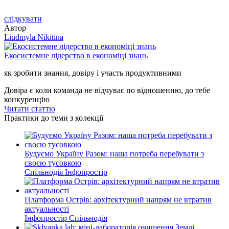
слідкувати
Автор
Liudmyla Nikitina
Екосистемне лідерство в економіці знань
як зробити знання, довіру і участь продуктивними
Довіра є коли команда не відчуває по відношенню, до тебе
конкуренцію
Читати статтю
Практики до теми з колекції
Будуємо Україну Разом: наша потреба перебувати з
своєю тусовкою
Спільнодія
Інфопростір
Платформа Острів: архітектурний напрям не втратив
актуальності
Інфопростір
Спільнодія