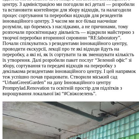
центру. З адміністрацією ми погодили всі деталі — розробили
та встановити контейнери для збору відходів, та налагодили
процес сортування та переробки відходів для резидентів
інноваційного центру. З часом ми все більш наочніше
розуміли, що боремось з наслідками, а не причинами, тому
розпочали просвітницьку діяльність — відкрили майстерню з
творчої переробки вторинної сировини “RE:laboratory”.
Почали спілкуватись з резидентами інноваційного центру,
проводити екскурсії, лекції про те які відходи йдуть на
переробку, а які ні, як їх сортувати та як зменшувати кількість
їх утворення. Далі розробили пакет послуг “Зелений офіс” зі
збору, сортування та передачі відходів на переробку з
декількома резидентами інноваційного центру. І цей напрямок
теж успішно почав працювати. Створили міський сад
“UrbanGreenGarden” на даху Інноваційного центру
Promprylad.Renovation та освітній простір для підлітків з
вирощування локальної їжі “#Свіжозелень”.