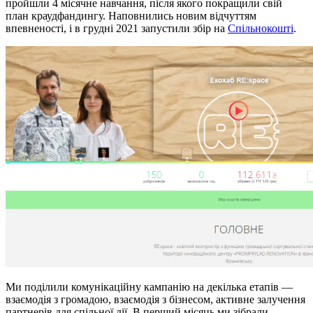
пройшли 4 місячне навчання, після якого покращили свій
план краудфандингу. Наповнились новим відчуттям
впевненості, і в грудні 2021 запустили збір на
Спільнокошті
.
Ми поділили комунікаційну кампанію на декілька етапів —
взаємодія з громадою, взаємодія з бізнесом, активне залучення
партнерів для спільної дії. В перший місяць ми зібрали