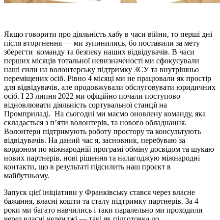
Якщо говорити про діяльність хабу в часи війни, то перші дні
після вторгнення — ми зупинились, бо поставили за мету
зберегти команду та безпеку наших відвідувачів. В часи
перших місяців тотальної невизначеності ми сфокусували
наші сили на волонтерську підтримку ЗСУ та внутрішньо
переміщених осіб. Рівно 4 місяці ми не працювали як простір
для відвідувачів, але продовжували обслуговувати юридичних
осіб. І 23 липня 2022 ми офіційно почали поступово
відновлювати діяльність сортувальної станції на
Промприладі. На сьогодні ми маємо оновлену команду, яка
складається з п’яти волонтерів, та нового обладнання.
Волонтери підтримують роботу простору та консультують
відвідувачів. На даний час я, засновник, перебуваю за
кордоном по міжнародній програмі обміну досвідом та шукаю
нових партнерів, нові рішення та налагоджую міжнародні
контакти, що в результаті підсилить наш проєкт в
майбутньому.
Запуск цієї ініціативи у Франківську стався через власне
бажання, власні кошти та сталу підтримку партнерів. За 4
роки ми багато навчились і таки паралельно ми проходили
через власні челенджі — такі як підготовка до