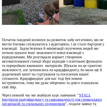
Початок пандемії вплинув на розвиток хабу негативно, ми не
могли близько спілкуватись з аудиторією, і це стало бар'єром у
взаємодії. Задля безпеки й мінімізації скупчення людей ми
почали шукати інші можливості нової взаємодії з
відвідувачами. Ми розглядали варіант створення
автоматизованої станції збору відходів з освітньою функцією
та переробкою вживаних матеріалів. Шукали на це грантові
можливості, але зупинились на краудфандингу, бо мали ще й
додатковий запит на гуртування та посилення нашої
спільноти. Краудфандинг для нас тоді був новим
інструментом, тому ми дуже обережно та довго планували
свій збір.
Через певний час ми знайшли курс навчання "
STALI.
Інкубатор краудфандингу та самозарадності для громадських
організацій та соціальних підприємців
", подали заявку та