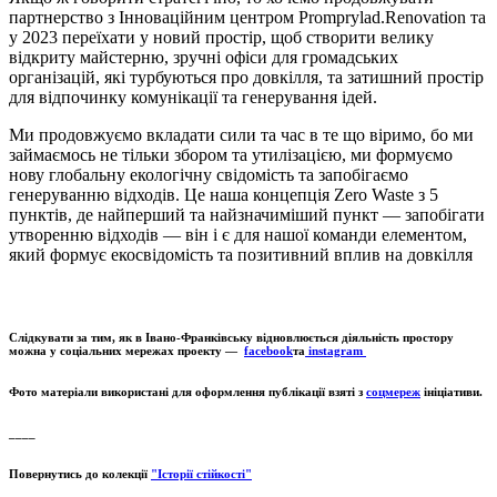
партнерство з Інноваційним центром Promprylad.Renovation та
у 2023 переїхати у новий простір, щоб створити велику
відкриту майстерню, зручні офіси для громадських
організацій, які турбуються про довкілля, та затишний простір
для відпочинку комунікації та генерування ідей.
Ми продовжуємо вкладати сили та час в те що віримо, бо ми
займаємось не тільки збором та утилізацією, ми формуємо
нову глобальну екологічну свідомість та запобігаємо
генеруванню відходів. Це наша концепція Zero Waste з 5
пунктів, де найперший та найзначиміший пункт — запобігати
утворенню відходів — він і є для нашої команди елементом,
який формує екосвідомість та позитивний вплив на довкілля
Слідкувати за тим, як в Івано-Франківську відновлюється діяльність простору
можна у соціальних мережах проекту —
facebook
та
instagram
Фото матеріали використані для оформлення публікації взяті з
соцмереж
ініціативи.
____
Повернутись до колекції
"Історії стійкості"