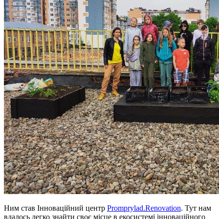
Ним став Інноваційний центр
Promprylad.Renovation
. Тут нам
вдалось легко знайти своє місце в екосистемі інноваційного