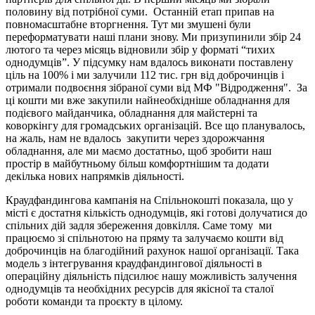
половину від потрібної суми. Останній етап припав на
повномасштабне вторгнення. Тут ми змушені були
переформатувати наші плани знову. Ми призупинили збір 24
лютого та через місяць відновили збір у форматі “тихих
однодумців”. У підсумку нам вдалось виконати поставлену
ціль на 100% і ми залучили 112 тис. грн від доброчинців і
отримали подвоєння зібраної суми від МФ "Відродження". За
ці кошти ми вже закупили найнеобхідніше обладнання для
подієвого майданчика, обладнання для майстерні та
коворкінгу для громадських організацій. Все що планувалось,
на жаль, нам не вдалось закупити через здорожчання
обладнання, але ми маємо достатньо, щоб зробити наш
простір в майбутньому більш комфортнішим та додати
декілька нових напрямків діяльності.
Краудфандингова кампанія на
Спільнокошті
показала, що у
місті є достатня кількість однодумців, які готові долучатися до
спільних дій задля збереження довкілля. Саме тому ми
працюємо зі спільнотою на пряму та залучаємо кошти від
доброчинців на благодійний рахунок нашої організації. Така
модель з інтегрування краудфандингової діяльності в
операційну діяльність підсилює нашу можливість залучення
однодумців та необхідних ресурсів для якісної та сталої
роботи команди та проєкту в цілому.