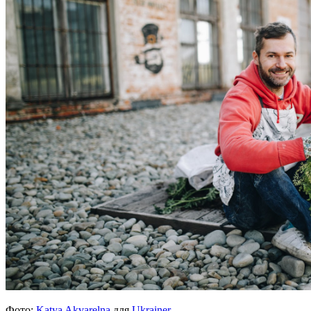
Фото:
Katya Akvarelna
для
Ukrainer