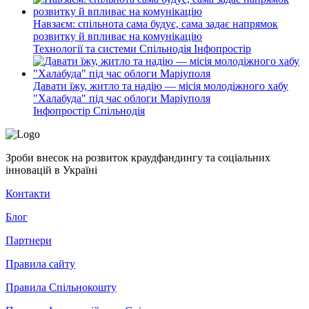
Навзаєм: спільнота сама будує, сама задає напрямок
розвитку й впливає на комунікацію
Технології та системи
Спільнодія
Інфопростір
Давати їжу, житло та надію — місія молодіжного хабу
"Халабуда" під час облоги Маріуполя
Інфопростір
Спільнодія
Зроби внесок на розвиток краудфандингу та соціальних
інновацій в Україні
Контакти
Блог
Партнери
Правила сайту
Правила Спільнокошту