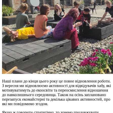
Наші плани до кінця цього року це повне відновлення роботи.
З вересня ми відновлюємо активності для відвідувачів хабу, які
мотивуватимуть до екоосвіти та переосмислення відношення
до навколишнього середовища. Також на осінь заплановано
перезапуск екомайстерні та декілька цікавих активностей, про
які ми повідомимо згодом.
Якщо ж говорити стратегічно, то хочемо продовжувати