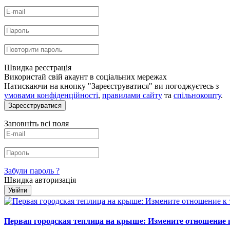
Швидка реєстрація
Використай свій акаунт в соціальних мережах
Натискаючи на кнопку "Зареєструватися" ви погоджуєтесь з
умовами конфіденційності
,
правилами сайту
та
спільнокошту
.
Зареєструватися
Заповніть всі поля
Забули пароль ?
Швидка авторизація
Увійти
Первая городская теплица на крыше: Измените отношение к