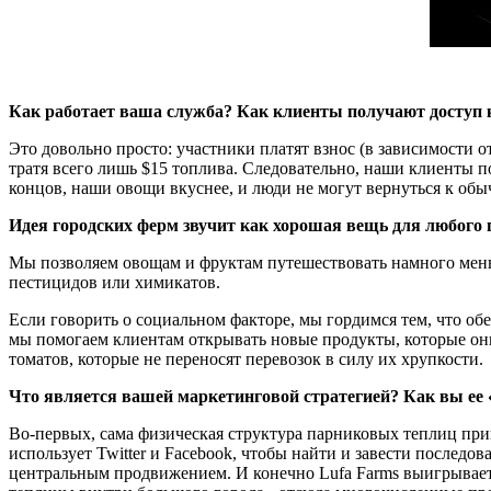
Как работает ваша служба? Как клиенты получают доступ 
Это довольно просто: участники платят взнос (в зависимости 
тратя всего лишь $15 топлива. Следовательно, наши клиенты п
концов, наши овощи вкуснее, и люди не могут вернуться к обы
Идея городских ферм звучит как хорошая вещь для любого 
Мы позволяем овощам и фруктам путешествовать намного мень
пестицидов или химикатов.
Если говорить о социальном факторе, мы гордимся тем, что обе
мы помогаем клиентам открывать новые продукты, которые они
томатов, которые не переносят перевозок в силу их хрупкости.
Что является вашей маркетинговой стратегией? Как вы ее 
Во-первых, сама физическая структура парниковых теплиц привл
использует Twitter и Facebook, чтобы найти и завести последо
центральным продвижением. И конечно Lufa Farms выигрывает о