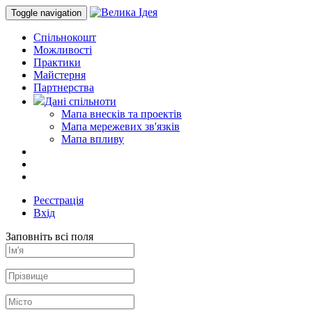
Toggle navigation
Спільнокошт
Можливості
Практики
Майстерня
Партнерства
Дані спільноти
Мапа внесків та проектів
Мапа мережевих зв'язків
Мапа впливу
Реєстрація
Вхід
Заповніть всі поля