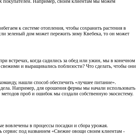
ых покупателей. Например, своим клиентам мы можем
бегаем к системе отопления, чтобы сохранить растения в
сли зеленый дом может пережить зиму Квебека, то он может
ри встречах, когда садились за обед или ужин, мы в конечном
е свежими и выращивались поблизости? Что сделать, чтобы они
команду, нашли способ обеспечить «лучшее питание».
о дела. Например, для орошения фермы мы начали использовать
и методов проб и ошибок мы создали собственную экосистему.
рые вовлечены в процессы посадки и сбора урожая.
ть сервис под названием «Свежие овощи своим клиентам -