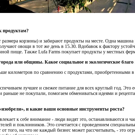
к продуктам?
от размера корзины) и забирают продукты на месте. Одна машина
олучают овощи в тот же день в 15.30. Вдобавок к фактору устой
чной пище. Также Lufa Farms покупает продукты у местных ферм
города или общины. Какое социальное и экологическое благо
ше километров по сравнению с продуктами, приобретенными в м
спечиваем лучшее и свежее питание для всех круглый год. Это е
 раньше не покупали, помогаем обмениваться идеями и рецепта
«изобрели», и какие ваши основные инструменты роста?
екает к себе внимание - люди видят это, останавливаются и час
вателей и поклонников. Это сочетается с проведением специальны
т того, на что не каждый бизнес может рассчитывать, - это огр