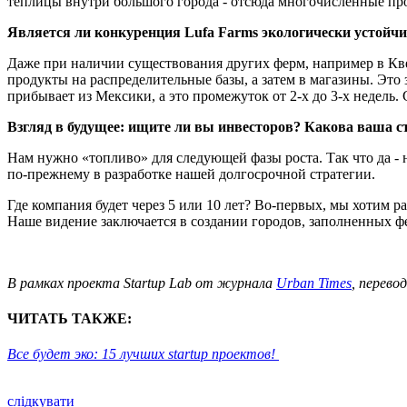
теплицы внутри большого города - отсюда многочисленные пр
Является ли конкуренция Lufa Farms экологически устойчи
Даже при наличии существования других ферм, например в Квеб
продукты на распределительные базы, а затем в магазины. Это 
прибывает из Мексики, а это промежуток от 2-х до 3-х недель. 
Взгляд в будущее: ищите ли вы инвесторов? Какова ваша с
Нам нужно «топливо» для следующей фазы роста. Так что да -
по-прежнему в разработке нашей долгосрочной стратегии.
Где компания будет через 5 или 10 лет? Во-первых, мы хотим 
Наше видение заключается в создании городов, заполненных 
В рамках проекта Startup Lab от журнала
Urban Times
, перево
ЧИТАТЬ ТАКЖЕ:
Все будет эко: 15 лучших startup проектов!
слідкувати