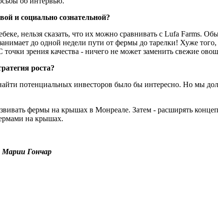
осьбы об интервью.
вой и социально сознательной?
еке, нельзя сказать, что их можно сравнивать с Lufa Farms. Об
занимает до одной недели пути от фермы до тарелки! Хуже того,
С точки зрения качества - ничего не может заменить свежие овощ
тратегия роста?
 найти потенциальных инвесторов было бы интересно. Но мы до
развивать фермы на крышах в Монреале. Затем - расширять конце
фермами на крышах.
д
Марии Гончар