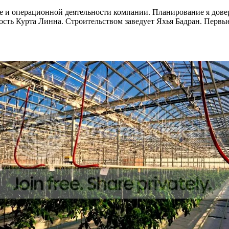
е и операционной деятельности компании. Планирование я дове
ность Курта Линна. Строительством заведует Яхья Бадран. Пер