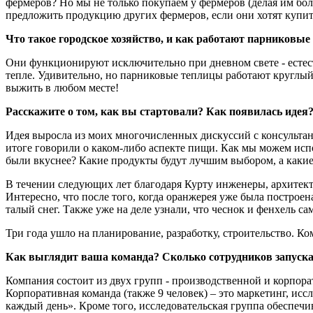
фермеров? Но мы не только покупаем у фермеров (делая им бо
предложить продукцию других фермеров, если они хотят купит
Что такое городское хозяйство, и как работают парниковы
Они функционируют исключительно при дневном свете - естес
тепле. Удивительно, но парниковые теплицы работают круглый 
выжить в любом месте!
Расскажите о том, как вы стартовали? Как появилась идея
Идея выросла из моих многочисленных дискуссий с консультант
итоге говорили о каком-либо аспекте пищи. Как мы можем исп
были вкуснее? Какие продукты будут лучшим выбором, а каки
В течении следующих лет благодаря Курту инженеры, архитект
Интересно, что после того, когда оранжерея уже была построе
талый снег. Также уже на деле узнали, что чеснок и фенхель 
Три года ушло на планирование, разработку, строительство. Ком
Как выглядит ваша команда? Сколько сотрудников запуска
Компания состоит из двух групп - производственной и корпора
Корпоративная команда (также 9 человек) – это маркетинг, ис
каждый день». Кроме того, исследовательская группа обеспечи