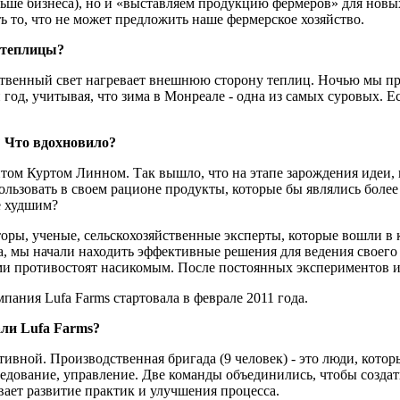
льше бизнеса), но и «выставляем продукцию фермеров» для нов
ь то, что не может предложить наше фермерское хозяйство.
е теплицы?
твенный свет нагревает внешнюю сторону теплиц. Ночью мы при
год, учитывая, что зима в Монреале - одна из самых суровых. Е
? Что вдохновило?
ом Куртом Линном. Так вышло, что на этапе зарождения идеи, п
ользовать в своем рационе продукты, которые бы являлись боле
е худшим?
оры, ученые, сельскохозяйственные эксперты, которые вошли в 
на, мы начали находить эффективные решения для ведения своег
сами противостоят насикомым. После постоянных экспериментов 
пания Lufa Farms стартовала в феврале 2011 года.
ли Lufa Farms?
тивной. Производственная бригада (9 человек) - это люди, кото
следование, управление. Две команды объединились, чтобы созда
вает развитие практик и улучшения процесса.