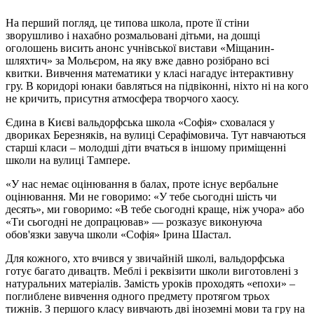
На перший погляд, це типова школа, проте її стіни
зворушливо і нахабно розмальовані дітьми, на дошці
оголошень висить анонс учнівської вистави «Міщанин-
шляхтич» за Мольєром, на яку вже давно розібрано всі
квитки. Вивчення математики у класі нагадує інтерактивну
гру. В коридорі юнаки бавляться на підвіконні, ніхто ні на кого
не кричить, присутня атмосфера творчого хаосу.
Єдина в Києві вальдорфська школа «Софія» сховалася у
двориках Березняків, на вулиці Серафімовича. Тут навчаються
старші класи – молодші діти вчаться в іншому приміщенні
школи на вулиці Тампере.
«У нас немає оцінювання в балах, проте існує вербальне
оцінювання. Ми не говоримо: «У тебе сьогодні шість чи
десять», ми говоримо: «В тебе сьогодні краще, ніж учора» або
«Ти сьогодні не допрацював» — розказує виконуюча
обов'язки завуча школи «Софія» Ірина Шастал.
Для кожного, хто вчився у звичайній школі, вальдорфська
готує багато дивацтв. Меблі і реквізити школи виготовлені з
натуральних матеріалів. Замість уроків проходять «епохи» –
поглиблене вивчення одного предмету протягом трьох
тижнів. З першого класу вивчають дві іноземні мови та гру на