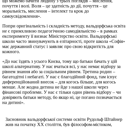
що можемо бачити людину з трьох поглядів – мислення,
почуття і волі. Воля – це здатність до дії, почуття – це
моральність, мислення – інтелект та крок до
самоусвідомлення».
Попри оригінальність і складність методу, вальдорфська освіта
не є примхливою педагогічною самодіяльністю – в рамках
експерименту її визнає Міністерство освіти. Вальдорфські
школи часто звинувачують в елітарності, проте школа «Софія»
має державний статус і заявляє про свою відкритість для
кожного.
«До нас їздять з усього Києва, тому що батьки бачать у цій
школі альтернативу. У нас вчаться всі, у нас немає відбору за
рівнем знання або за соціальним рівнем. Третина родин –
багатодітні і небагаті. У нас є благодійний фонд, там існує
диференційований внесок – для когось більше, для когось
менше. Але жодна дитина не йде з нашої школи через
фінансові проблеми. У нас є тільки один рівень відбору – чи
довіряють батьки методу, бо якщо ні, це погано позначається
на дитині».
Засновник вальдорфської системи освіти Рудольф Штайнер
жив на початку ХХ століття, був філософом-містиком,