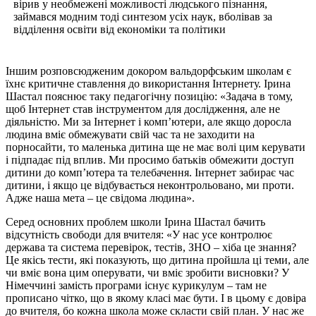
вірив у необмежені можливості людського пізнання,
займався модним тоді синтезом усіх наук, вболівав за
відділення освіти від економіки та політики
Іншим розповсюдженим докором вальдорфським школам є
їхнє критичне ставлення до використання Інтернету. Ірина
Шастал пояснює таку педагогічну позицію: «Задача в тому,
щоб Інтернет став інструментом для дослідження, але не
діяльністю. Ми за Інтернет і комп’ютери, але якщо доросла
людина вміє обмежувати свій час та не заходити на
порносайти, то маленька дитина ще не має волі цим керувати
і підпадає під вплив. Ми просимо батьків обмежити доступ
дитини до комп’ютера та телебачення. Інтернет забирає час
дитини, і якщо це відбувається неконтрольовано, ми проти.
Адже наша мета – це свідома людина».
Серед основних проблем школи Ірина Шастал бачить
відсутність свободи для вчителя: «У нас усе контролює
держава та система перевірок, тестів, ЗНО – хіба це знання?
Це якісь тести, які показують, що дитина пройшла ці теми, але
чи вміє вона цим оперувати, чи вміє зробити висновки?
У
Німеччині замість програми існує курикулум – там не
прописано чітко, що в якому класі має бути. І в цьому є довіра
до вчителя, бо кожна школа може скласти свій план. У нас же