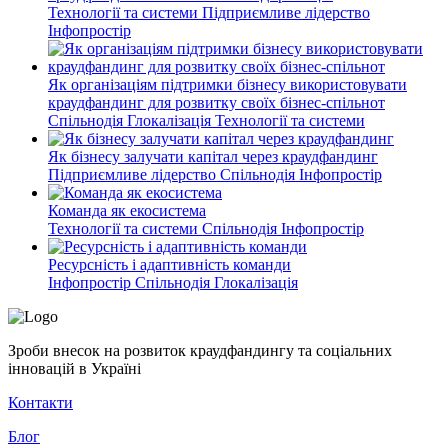
Технології та системи
Підприємливе лідерство
Інфопростір
Як організаціям підтримки бізнесу використовувати
краудфандинг для розвитку своїх бізнес-спільнот
Спільнодія
Глокалізація
Технології та системи
Як бізнесу залучати капітал через краудфандинг
Підприємливе лідерство
Спільнодія
Інфопростір
Команда як екосистема
Технології та системи
Спільнодія
Інфопростір
Ресурсність і адаптивність команди
Інфопростір
Спільнодія
Глокалізація
Зроби внесок на розвиток краудфандингу та соціальних
інновацій в Україні
Контакти
Блог