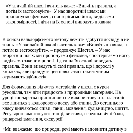
«У звичайній школі вчитель каже: «Вивчіть правила, а
потім їх застосовуйте». У нас зворотній шлях: ми
пропонуємо феномен, спостерігаємо його, виділяємо
закономірності, і діти на їх основі виводять правила
В основі вальдорфського методу лежить здобуття досвіду, а не
знань. «У звичайній школі вчитель каже: «Вивчіть правила, а
потім їх застосовуйте», – продовжує Шастал. – У нас
зворотній шлях: ми пропонуємо феномен, спостерігаємо його,
виділяємо закономірності, і діти на їх основі виводять
правила. Вони виведуть ті самі правила, що і дорослі у
книжках, але пройдуть цей шлях самі і таким чином
отримають здібності».
Для формування відчуття матеріалів у школі є курси
рукоділля, там діти працюють з природніми матеріали. На
уроці гончарства принципово не використовують пластилін –
все ліпиться з кольорового воску або глини. До останнього
класу вивчаються співи, танці, мовлення, будівництво, шиття.
Регулярно влаштовують танці, вистави, середньовічні бали,
рицарські змагання, екскурсії.
«Ми вважаємо, що природні речі мають наповнити дитину в