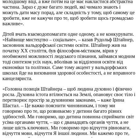
молодшому віці, а вже потім на це має накластися абстрактна
частина. Зараз є дуже багато людей, які чимало знають і
можуть дати масу порад, але складність у тому, щоб самому це
зробити, вже не кажучи про те, щоб зробити щось громадсько
важливе».
Дітей вчать взаємодопомагати одне одному, а не конкурувати.
«Найвище мистецтво – соціальне», – казав Рудольф Штайнер,
засновник вальдорфської системи освіти. Штайнер жив на
початку ХХ століття, був філософом-містиком, вірив у
необмежені можливості людського пізнання, займався модним
тоді синтезом усіх наук, вболівав за відділення освіти від
економіки та політики. Саме тому акцент у вальдорфських
школах йде на виховання здорової особистості, а не вправного
канцеляриста.
«Головна позиція Штайнера – щоб людина духовно і фізично
росла. Духовна істота втілюється на Землі, опановує своє тіло і
перетворює простір за духовними законами, – каже Ірина
Шастал. – Це важко пояснити чиновникам, і тому ми
говоримо про те, що розвиваємо у дитини багато різних
здібностей.
Ми говоримо, що дитина повинна сприймати світ
усіма органами чуття, – що є дванадцять органів чуття, а не
лише шість ключових. Ми говоримо про відчуття рівноваги,
відчуття мови, відчуття Я іншої людини. Ми кажемо про те,