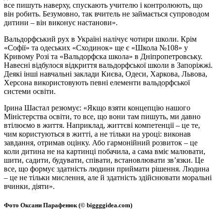
все пишуть наверху, спускають учителю і контролюють, що
він робить. Безумовно, так вчитель не займається супроводом
дитини – він виконує настанови».
Вальдорфський рух в Україні налічує чотири школи. Крім
«Софії» та одеських «Сходинок» ще є «Школа №108» у
Кривому Розі та «Вальдорфска школа» в Дніпропетровську.
Навесні відбулося відкриття вальдорфської школи в Запоріжжі.
Деякі інші навчальні заклади Києва, Одеси, Харкова, Львова,
Херсона використовують певні елементи вальдорфської
системи освіти.
Ірина Шастал резюмує: «Якщо взяти концепцію нашого
Міністерства освіти, то все, що вони там пишуть, ми давно
втілюємо в життя. Наприклад, життєві компетенції – це те,
чим користуються в житті, а не тільки на уроці: виконав
завдання, отримав оцінку. Або гармонійний розвиток – це
коли дитина не на картинці побачила, а сама вміє малювати,
шити, садити, будувати, співати, встановлювати зв’язки. Це
все, що формує здатність людини приймати рішення. Людина
– це не тільки мислення, але й здатність здійснювати моральні
вчинки, діяти».
Фото Оксани Парафенюк (© biggggidea.com)