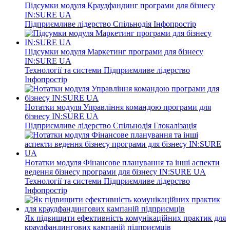
Підсумки модуля Краудфандинг програми для бізнесу
IN:SURE UA
Підприємливе лідерство
Спільнодія
Інфопростір
Підсумки модуля Маркетинг програми для бізнесу
IN:SURE UA
Технології та системи
Підприємливе лідерство
Інфопростір
Нотатки модуля Управління командою програми для
бізнесу IN:SURE UA
Підприємливе лідерство
Спільнодія
Глокалізація
Нотатки модуля Фінансове планування та інші аспекти
ведення бізнесу програми для бізнесу IN:SURE UA
Технології та системи
Підприємливе лідерство
Інфопростір
Як підвищити ефективність комунікаційних практик для
краудфандингових кампаній підприємців