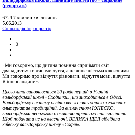
Вальдорфська школа: Найвище мистецтво – соціальне
(репортаж)
6729
7
хвилин
хв.
читання
5.06.2013
Спільнодія
Інфопростір
0
«Ми говоримо, що дитина повинна сприймати світ
дванадцятьма органами чуття, а не лише шістьма ключовими.
Ми говоримо про відчуття рівноваги, відчуття мови, відчуття
Я іншої людини».
Цього літа виповнюється 20 років першій в Україні
вальдорфській школі «Сходинки», що знаходиться в Одесі.
Вальдорфську систему освіти вважають однією з головних
альтернатив традиційній. За визначенням ЮНЕСКО,
вальдорфська педагогіка є освітою третього тисячоліття.
Щоб побачити це на власні очі, ВЕЛИКА ІДЕЯ відвідала
київську вальдорфську школу «Софія».