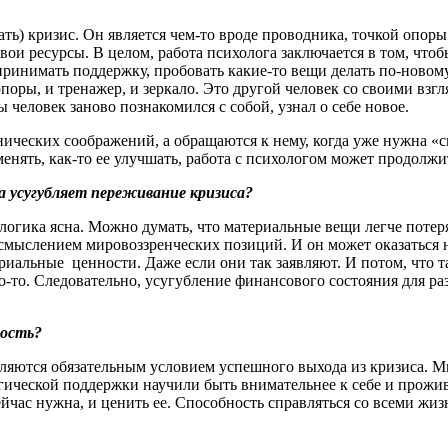
ть) кризис. Он является чем-то вроде проводника, точкой опоры.
свои ресурсы. В целом, работа психолога заключается в том, что
принимать поддержку, пробовать какие-то вещи делать по-новом
ры, и тренажер, и зеркало. Это другой человек со своими взгл
ы человек заново познакомился с собой, узнал о себе новое.
ических соображений, а обращаются к нему, когда уже нужна «с
енять, как-то ее улучшать, работа с психологом может продолжит
 усугубляет переживание кризиса?
 логика ясна. Можно думать, что материальные вещи легче потеря
мыслением мировоззренческих позиций. И он может оказаться ни
иальные ценности. Даже если они так заявляют. И потом, что та
о-то. Следовательно, усугубление финансового состояния для ра
ность?
вляются обязательным условием успешного выхода из кризиса. М
огической поддержки научили быть внимательнее к себе и прожи
ейчас нужна, и ценить ее. Способность справляться со всеми ж