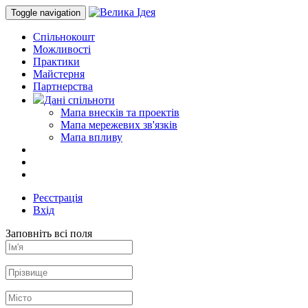
Toggle navigation
Спільнокошт
Можливості
Практики
Майстерня
Партнерства
Дані спільноти
Мапа внесків та проектів
Мапа мережевих зв'язків
Мапа впливу
Реєстрація
Вхід
Заповніть всі поля