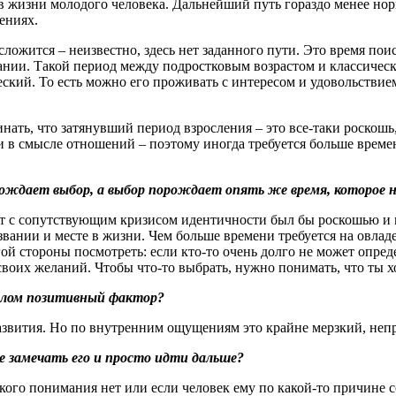
 в жизни молодого человека. Дальнейший путь гораздо менее но
ениях.
 сложится – неизвестно, здесь нет заданного пути. Это время по
ании. Такой период между подростковым возрастом и классическ
кий. То есть можно его проживать с интересом и удовольствием
нать, что затянувший период взросления – это все-таки роскош
 в смысле отношений – поэтому иногда требуется больше времени
рождает выбор, а выбор порождает опять же время, которое 
аст с сопутствующим кризисом идентичности был бы роскошью и 
извании и месте в жизни. Чем больше времени требуется на овла
ой стороны посмотреть: если кто-то очень долго не может опреде
воих желаний. Чтобы что-то выбрать, нужно понимать, что ты 
целом позитивный фактор?
азвития. Но по внутренним ощущениям это крайне мерзкий, неп
не замечать его и просто идти дальше?
такого понимания нет или если человек ему по какой-то причине