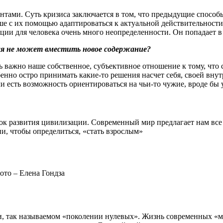
нтами. Суть кризиса заключается в том, что предыдущие способ
е с их помощью адаптироваться к актуальной действительности,
ации для человека очень много неопределенности. Он попадает в
рая не может вместить новое содержание?
 важно наше собственное, субъективное отношение к тому, что с
бенно остро принимать какие-то решения насчет себя, своей вну
и есть возможность ориентироваться на чьи-то чужие, вроде бы 
рок развития цивилизации. Современный мир предлагает нам все
и, чтобы определиться, «стать взрослым»
то – Елена Гондза
нии, так называемом «поколении нулевых». Жизнь современных «