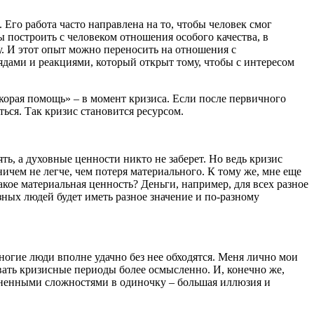
 Его работа часто направлена на то, чтобы человек смог
бы построить с человеком отношения особого качества, в
у. И этот опыт можно переносить на отношения с
ядами и реакциями, который открыт тому, чтобы с интересом
корая помощь» – в момент кризиса. Если после первичного
ься. Так кризис становится ресурсом.
ть, а духовные ценности никто не заберет. Но ведь кризис
чем не легче, чем потеря материального. К тому же, мне еще
кое материальная ценность? Деньги, например, для всех разное
зных людей будет иметь разное значение и по-разному
ногие люди вполне удачно без нее обходятся. Меня лично мои
вать кризисные периоды более осмысленно. И, конечно же,
изненными сложностями в одиночку – большая иллюзия и