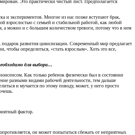
рмирован. Это практически чистый лист. Предполагается
иска и экспериментов. Многие из нас позже вступают брак,
ой взрослостью с семьей и стабильной работой, как любой
, а можно и с большим количеством тревоги, потому что в нем
ь, подарок развития цивилизации. Современный мир предлагает
, чтобы определиться, «стать взрослым». Хоть это все,
необходимо для выбора…
нонсенсом. Как только ребенок физически был в состоянии
дение разными видами рабочей деятельности, тем дальше
литься и мучается по этому поводу, может, у него просто
хочешь.
риятный фактор.
 сопротивляется, он может попытаться сбежать от неприятных