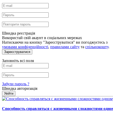
Швидка реєстрація
Використай свій акаунт в соціальних мережах
Натискаючи на кнопку "Зареєструватися" ви погоджуєтесь з
умовами конфіденційності
,
правилами сайту
та
спільнокошту
.
Зареєструватися
Заповніть всі поля
Забули пароль ?
Швидка авторизація
Увійти
Способность справляться с жизненными сложностями одном