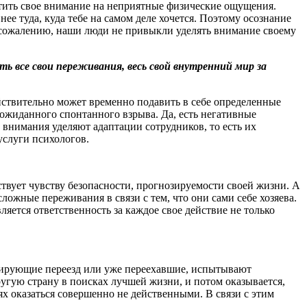
естить свое внимание на неприятные физические ощущения.
ее туда, куда тебе на самом деле хочется. Поэтому осознание
К сожалению, наши люди не привыкли уделять внимание своему
ь все свои переживания, весь свой внутренний мир за
йствительно может временно подавить в себе определенные
еожиданного спонтанного взрыва. Да, есть негативные
 внимания уделяют адаптации сотрудников, то есть их
услуги психологов.
ствует чувству безопасности, прогнозируемости своей жизни. А
ложные переживания в связи с тем, что они сами себе хозяева.
яется ответственность за каждое свое действие не только
ланирующие переезд или уже переехавшие, испытывают
ругую страну в поисках лучшей жизни, и потом оказывается,
ях оказаться совершенно не действенными. В связи с этим