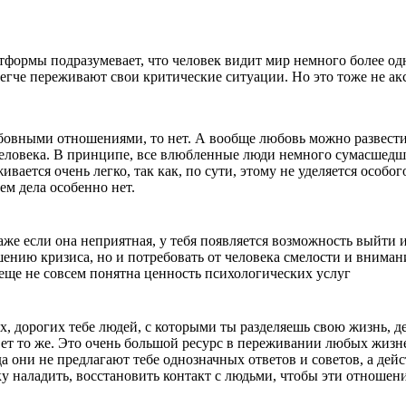
формы подразумевает, что человек видит мир немного более одн
гче переживают свои критические ситуации. Но это тоже не ак
юбовными отношениями, то нет. А вообще любовь можно развести 
еловека. В принципе, все влюбленные люди немного сумасшедшие
живается очень легко, так как, по сути, этому не уделяется осо
ем дела особенно нет.
е если она неприятная, у тебя появляется возможность выйти из 
ению кризиса, но и потребовать от человека смелости и вниман
еще не совсем понятна ценность психологических услуг
, дорогих тебе людей, с которыми ты разделяешь свою жизнь, д
ет то же. Это очень большой ресурс в переживании любых жизне
а они не предлагают тебе однозначных ответов и советов, а де
еку наладить, восстановить контакт с людьми, чтобы эти отноше