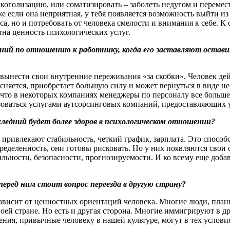
алкоголизацию, или соматизировать – заболеть недугом и перем
 если она неприятная, у тебя появляется возможность выйти из н
а, но и потребовать от человека смелости и внимания к себе. 
тна ценность психологических услуг.
ний по отношению к работнику, когда его заставляют оставит
т вынести свои внутренние переживания «за скобки». Человек де
есняется, приобретает большую силу и может вернуться в виде н
ь, что в некоторых компаниях менеджеры по персоналу все больше
оваться услугами аутсорсинговых компаний, предоставляющих 
ледний будет более здоров в психологическом отношении?
 привлекают стабильность, четкий график, зарплата. Это способ
ределенность, они готовы рисковать. Но у них появляются свои с
ьности, безопасности, прогнозируемости. И ко всему еще добавл
перед ним стоит вопрос переезда в другую страну?
се зависит от ценностных ориентаций человека. Многие люди, п
воей стране. Но есть и другая сторона. Многие иммигрируют в д
ения, привычные человеку в нашей культуре, могут в тех услови