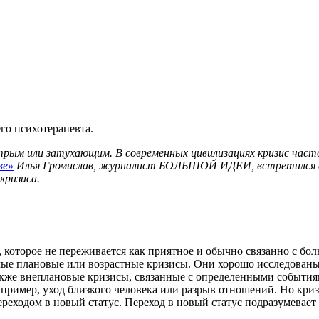
го психотерапевта.
трым или затухающим. В современных цивилизациях кризис
част
ве»
Илья Громислав, журналист БОЛЬШОЙ ИДЕИ, встретился с 
кризиса.
, которое не переживается как приятное и обычно связанно с бо
е плановые или возрастные кризисы. Они хорошо исследованы и
акже внеплановые кризисы, связанные с определенными событиям
апример, уход близкого человека или разрыв отношений. Но кри
ереходом в новый статус. Переход в новый статус подразумевает 