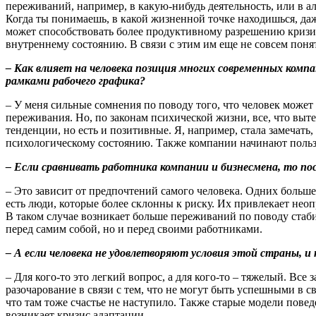
переживаний, например, в какую-нибудь деятельность, или в 
Когда ты понимаешь, в какой жизненной точке находишься, даже
может способствовать более продуктивному разрешению кризис
внутреннему состоянию. В связи с этим им еще не совсем поня
–
Как влияет на человека позиция многих современных компа
рамками рабочего графика?
– У меня сильные сомнения по поводу того, что человек може
переживания. Но, по законам психической жизни, все, что выт
тенденции, но есть и позитивные. Я, например, стала замечат
психологическому состоянию. Также компании начинают польз
–
Если сравнивать работника компании и бизнесмена, то пос
– Это зависит от предпочтений самого человека. Одних больше
есть люди, которые более склонны к риску. Их привлекает неоп
В таком случае возникает больше переживаний по поводу стабил
перед самим собой, но и перед своими работниками.
–
А если человека не удовлетворяют условия этой страны, и 
– Для кого-то это легкий вопрос, а для кого-то – тяжелый. В
разочарование в связи с тем, что не могут быть успешными в с
что там тоже счастье не наступило. Также старые модели повед
возникает кризис адаптации.