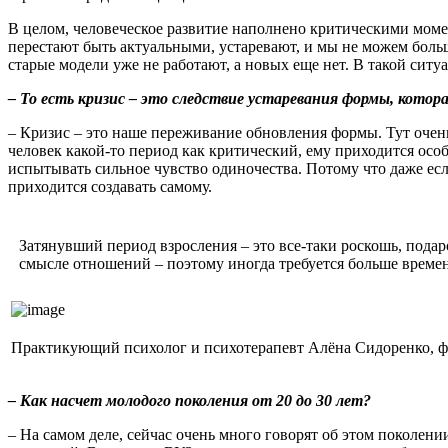
В целом, человеческое развитие наполнено критическими моме
перестают быть актуальными, устаревают, и мы не можем больш
старые модели уже не работают, а новых еще нет. В такой ситу
–
То есть кризис – это следствие устаревания формы, кото
– Кризис – это наше переживание обновления формы. Тут очень
человек какой-то период как критический, ему приходится осо
испытывать сильное чувство одиночества. Потому что даже есл
приходится создавать самому.
Затянувший период взросления – это все-таки роскошь, пода
смысле отношений – поэтому иногда требуется больше времен
Практикующий психолог и психотерапевт Алёна Сидоренко, фо
–
Как насчет молодого поколения от 20 до 30 лет?
– На самом деле, сейчас очень много говорят об этом поколе