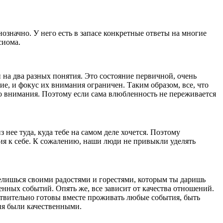
означно. У него есть в запасе конкретные ответы на многие
сиома.
на два разных понятия. Это состояние первичной, очень
, и фокус их внимания ограничен. Таким образом, все, что
бого внимания. Поэтому если сама влюбленность не переживается
нее туда, куда тебе на самом деле хочется. Поэтому
ия к себе. К сожалению, наши люди не привыкли уделять
елишься своими радостями и горестями, которым ты даришь
нных событий. Опять же, все зависит от качества отношений.
йствительно готовы вместе проживать любые события, быть
ния были качественными.