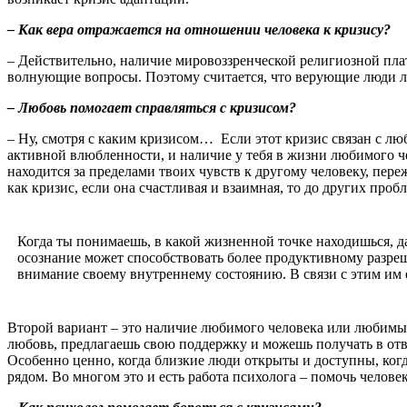
–
Как вера отражается на отношении человека к кризису?
– Действительно, наличие мировоззренческой религиозной плат
волнующие вопросы. Поэтому считается, что верующие люди ле
–
Любовь помогает справляться с кризисом?
– Ну, смотря с каким кризисом… Если этот кризис связан с л
активной влюбленности, и наличие у тебя в жизни любимого ч
находится за пределами твоих чувств к другому человеку, пере
как кризис, если она счастливая и взаимная, то до других пробл
Когда ты понимаешь, в какой жизненной точке находишься, даж
осознание может способствовать более продуктивному разреш
внимание своему внутреннему состоянию. В связи с этим им 
Второй вариант – это наличие любимого человека или любимых
любовь, предлагаешь свою поддержку и можешь получать в отв
Особенно ценно, когда близкие люди открыты и доступны, когд
рядом. Во многом это и есть работа психолога – помочь челов