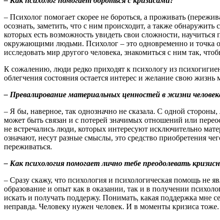
–
Как психолог помогает бороться с кризисами?
– Психолог помогает скорее не бороться, а проживать (пережива
осознать, заметить, что с ним происходит, а также обнаружить 
которых есть возможность увидеть свои сложности, научиться 
окружающими людьми. Психолог – это одновременно и точка опо
исследовать мир другого человека, знакомиться с ним так, чтоб
К сожалению, люди редко приходят к психологу из психогигиен
облегчения состояния остается интерес и желание свою жизнь м
–
Превалирование материальных ценностей в жизни человека
– Я бы, наверное, так однозначно не сказала. С одной стороны,
может быть связан и с потерей значимых отношений или переос
не встречались люди, которых интересуют исключительно матер
означают, несут разные смыслы, это средство приобретения чег
переживаться.
–
Как психология помогает лично тебе преодолевать кризис
– Сразу скажу, что психология и психологическая помощь не я
образование и опыт как в оказании, так и в получении психол
искать и получать поддержу. Понимать, какая поддержка мне с
неправда. Человеку нужен человек. И в моменты кризиса тоже.