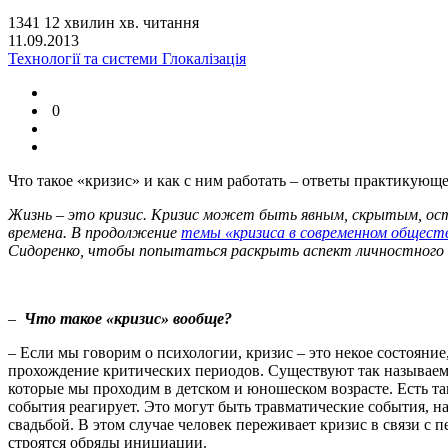
1341
12
хвилин
хв.
читання
11.09.2013
Технології та системи
Глокалізація
0
Что такое «кризис» и как с ним работать – ответы практикующе
Жизнь – это кризис. Кризис может быть явным, скрытым, ос
времена.
В продолжение
темы «кризиса в современном общест
Сидоренко, чтобы попытаться раскрыть аспект личностного 
–
Что такое «кризис» вообще?
– Если мы говорим о психологии, кризис – это некое состояние
прохождение критических периодов. Существуют так называемы
которые мы проходим в детском и юношеском возрасте. Есть т
события реагирует. Это могут быть травматические события, н
свадьбой. В этом случае человек переживает кризис в связи с п
строятся обряды инициации.