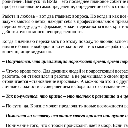
родителей. Выпуск из ВУЗа – это последнее плановое событие
профессиональное самоопределение, определение себя в отнош
Работа и любовь – вот два главных вопроса. Но когда и как все
задумываются о детях, находят себя в профессиональном призв
период между двумя формами, может переживаться как критичес
действительно много неопределенности.
Когда я начинаю переживать по этому поводу, то люблю вспоми
нам все больше выборов и возможностей – и в смысле работы, и
конечно, индивидуально.
–
Получается, что цивилизация порождает время, время по
– Что-то вроде того. Для древних людей и подростковый возр
работать, он становился и работал, а не размышлял о своем пр
отодвигается «становление взрослым». А можно на это и с друг
личные сложности с совершением выбора или с осознаванием с
–
Так получается, что кризис – это толчок к развитию и в 
– По сути, да. Кризис может предложить новые возможности р
–
Помогает ли человеку осознание своего кризиса или лучше 
– Понимание того, что с тобой происходит, дает выбор. Если 