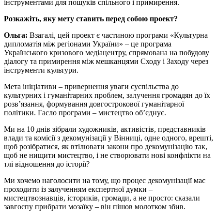
інструментами для пошуків спільного і примирення.
Розкажіть, яку мету ставить перед собою проект?
Ольга:
Взагалі, цей проект є частиною програми «Культурна
дипломатія між регіонами України» – це програма
Українського кризового медіацентру, спрямована на побудову
діалогу та примирення між мешканцями Сходу і Заходу через
інструменти культури.
Мета ініціативи – привернення уваги суспільства до
культурних і гуманітарних проблем, залучення громадян до їх
розв’язання, формування довгострокової гуманітарної
політики. Гасло програми – мистецтво об’єднує.
Ми на 10 днів зібрали художників, активістів, представників
влади та комісії з декомунізації у Вінниці, одне одного, врешті,
щоб розібратися, як втілювати закони про декомунізацію так,
щоб не нищити мистецтво, і не створювати нові конфлікти на
тлі відношення до історії?
Ми хочемо наголосити на тому, що процес декомунізації має
проходити із залученням експертної думки –
мистецтвознавців, істориків, громади, а не просто: сказали
завгоспу прибрати мозаїку – він пішов молотком збив.