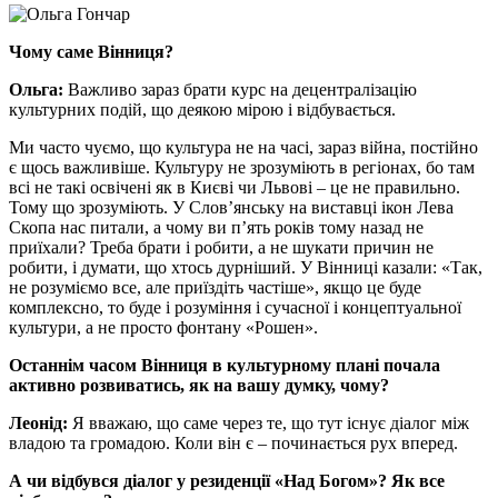
Чому саме Вінниця?
Ольга:
Важливо зараз брати курс на децентралізацію
культурних подій, що деякою мірою і відбувається.
Ми часто чуємо, що культура не на часі, зараз війна, постійно
є щось важливіше. Культуру не зрозуміють в регіонах, бо там
всі не такі освічені як в Києві чи Львові – це не правильно.
Тому що зрозуміють. У Слов’янську на виставці ікон Лева
Скопа нас питали, а чому ви п’ять років тому назад не
приїхали? Треба брати і робити, а не шукати причин не
робити, і думати, що хтось дурніший. У Вінниці казали: «Так,
не розуміємо все, але приїздіть частіше», якщо це буде
комплексно, то буде і розуміння і сучасної і концептуальної
культури, а не просто фонтану «Рошен».
Останнім часом Вінниця в культурному плані почала
активно розвиватись, як на вашу думку, чому?
Леонід:
Я вважаю, що саме через те, що тут існує діалог між
владою та громадою. Коли він є – починається рух вперед.
А чи відбувся діалог у резиденції «Над Богом»? Як все