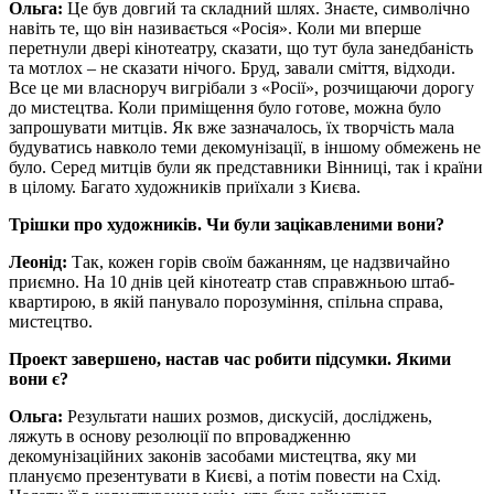
Ольга:
Це був довгий та складний шлях. Знаєте, символічно
навіть те, що він називається «Росія». Коли ми вперше
перетнули двері кінотеатру, сказати, що тут була занедбаність
та мотлох – не сказати нічого. Бруд, завали сміття, відходи.
Все це ми власноруч вигрібали з «Росії», розчищаючи дорогу
до мистецтва. Коли приміщення було готове, можна було
запрошувати митців. Як вже зазначалось, їх творчість мала
будуватись навколо теми декомунізації, в іншому обмежень не
було. Серед митців були як представники Вінниці, так і країни
в цілому. Багато художників приїхали з Києва.
Трішки про художників. Чи були зацікавленими вони?
Леонід:
Так, кожен горів своїм бажанням, це надзвичайно
приємно. На 10 днів цей кінотеатр став справжньою штаб-
квартирою, в якій панувало порозуміння, спільна справа,
мистецтво.
Проект завершено, настав час робити підсумки. Якими
вони є?
Ольга:
Результати наших розмов, дискусій, досліджень,
ляжуть в основу резолюції по впровадженню
декомунізаційних законів засобами мистецтва, яку ми
плануємо презентувати в Києві, а потім повести на Схід.