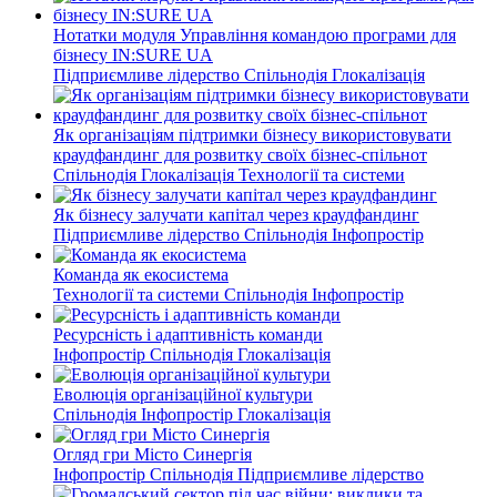
Нотатки модуля Управління командою програми для
бізнесу IN:SURE UA
Підприємливе лідерство
Спільнодія
Глокалізація
Як організаціям підтримки бізнесу використовувати
краудфандинг для розвитку своїх бізнес-спільнот
Спільнодія
Глокалізація
Технології та системи
Як бізнесу залучати капітал через краудфандинг
Підприємливе лідерство
Спільнодія
Інфопростір
Команда як екосистема
Технології та системи
Спільнодія
Інфопростір
Ресурсність і адаптивність команди
Інфопростір
Спільнодія
Глокалізація
Еволюція організаційної культури
Спільнодія
Інфопростір
Глокалізація
Огляд гри Місто Синергія
Інфопростір
Спільнодія
Підприємливе лідерство