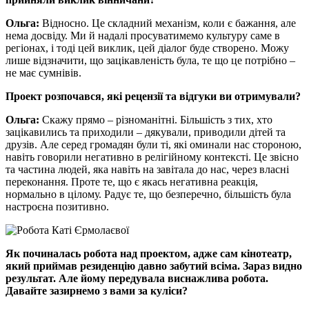
Ольга:
Відносно. Це складний механізм, коли є бажання, але
нема досвіду. Ми й надалі просуватимемо культуру саме в
регіонах, і тоді цей виклик, цей діалог буде створено. Можу
лише відзначити, що зацікавленість була, те що це потрібно –
не має сумнівів.
Проект розпочався, які рецензії та відгуки ви отримували?
Ольга:
Скажу прямо – різноманітні. Більшість з тих, хто
зацікавились та приходили – дякували, приводили дітей та
друзів. Але серед громадян були ті, які оминали нас стороною,
навіть говорили негативно в релігійному контексті. Це звісно
та частина людей, яка навіть на завітала до нас, через власні
переконання. Проте те, що є якась негативна реакція,
нормально в цілому. Радує те, що безперечно, більшість була
настроєна позитивно.
Як починалась робота над проектом, адже сам кінотеатр,
який приймав резиденцію давно забутий всіма. Зараз видно
результат. Але йому передувала виснажлива робота.
Давайте зазирнемо з вами за куліси?