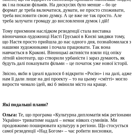
як і на покази фільмів. На дискусіях було менше – бо це
формат де треба включатися, думати, не просто споживати,
треба висловити свою думку. А це вже не так просто. Але
треба залучати громаду до висловлення думок і дій!
Тому приємним наслідком резиденції стала виставка
вінничанки-художниці Насті Груської в Києві завдяки тому,
що Настя просто прийшла до нас одного дня, познайомилася з
нашими художниками і почала працювати. Так вона
навчається в Кракові. Вінницькі активісти взяли під опіку
літній кінотеатр, що створили урбаністи і зараз думають, як
будуть далі показувати фільми – це початок уже нової історії.
Звісно, якби в ідеалі вдалося б відкрити «Росію» і на далі, адже
нам її дали лише на дні проекту – то на цьому «смітті» могло
вирости чимало ідей, які б змінили місто на краще.
Які подальші плани?
Ольга:
Те, що програма «Культурна дипломатія між регіонами
України» триватиме надалі – немає ніяких сумнівів. Ми
продовжимо поширювати культуру в регіони. Що стосується
самої резиденції «Над Богом» – час робити висновки,