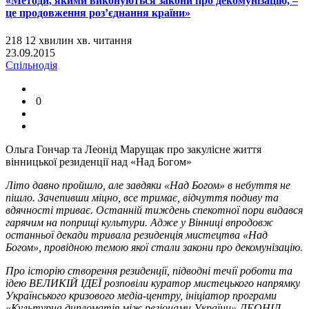
«Методи, якими виконуються закони про декомунізацію, –
це продовження роз’єднання країни»
218
12
хвилин
хв.
читання
23.09.2015
Спільнодія
0
Ольга Гончар та Леонід Марущак про закулісне життя
вінницької резиденції над «Над Богом»
Літо давно пройшло, але завдяки «Над Богом» в небуття не
пішло. Зачепивши міцно, все тримає, відчуття подиву та
вдячності триває. Останній тиждень спекотної пори видався
гарячим на поприщі культури. Адже у Вінниці впродовж
останньої декади тривала резиденція мистецтва «Над
Богом», провідною темою якої стали закони про декомунізацію.
Про історію створення резиденції, підводні течії роботи та
ідею ВЕЛИКІЙ ІДЕЇ розповіли куратор мистецького напрямку
Українського кризового медіа-центру, ініціатор програми
«Культурна дипломатія між регіонами України» ЛЕОНІД