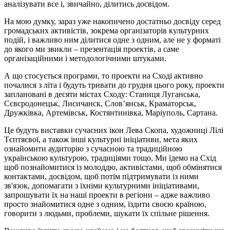
аналізувати все і, звичайно, ділитись досвідом.
На мою думку, зараз уже накопичено достатньо досвіду серед
громадських активістів, зокрема організаторів культурних
подій, і важливо ним ділитися одне з одним, але не у форматі
до якого ми звикли – презентація проектів, а саме
організаційними і методологічними штуками.
А що стосується програми, то проекти на Сході активно
почалися з літа і будуть тривати до грудня цього року, проекти
заплановані в десяти містах Сходу: Станиця Луганська,
Сєвєродонецьк, Лисичанск, Слов’янськ, Краматорськ,
Дружківка, Артемівськ, Костянтинівка, Маріуполь, Сартана.
Це будуть виставки сучасних ікон Лева Скопа, художниці Лілі
Тєптяєвої, а також інші культурні ініціативи, мета яких
ознайомити аудиторію з сучасною та традиційною
українською культурою, традиціями тощо. Ми їдемо на Схід
щоб познайомитися із молоддю, активістами, щоб обмінятися
контактами, досвідом, щоб потім підтримувати із ними
зв'язок, допомагати з їхніми культурними ініціативами,
запрошувати їх на наші проекти в регіони – адже важливо
просто знайомитися одне з одним, їздити своєю країною,
говорити з людьми, проблеми, шукати їх спільне рішення.