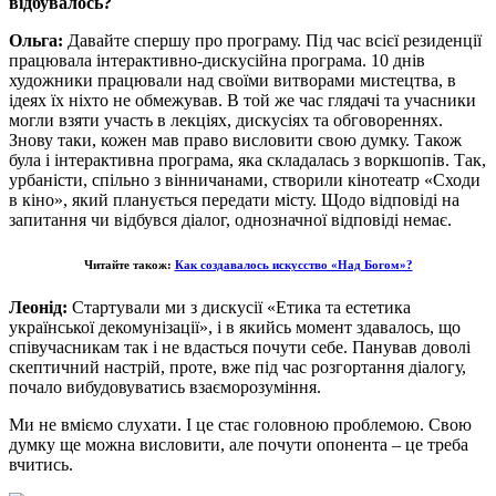
відбувалось?
Ольга:
Давайте спершу про програму. Під час всієї резиденції
працювала інтерактивно-дискусійна програма. 10 днів
художники працювали над своїми витворами мистецтва, в
ідеях їх ніхто не обмежував. В той же час глядачі та учасники
могли взяти участь в лекціях, дискусіях та обговореннях.
Знову таки, кожен мав право висловити свою думку. Також
була і інтерактивна програма, яка складалась з воркшопів. Так,
урбаністи, спільно з вінничанами, створили кінотеатр «Сходи
в кіно», який планується передати місту. Щодо відповіді на
запитання чи відбувся діалог, однозначної відповіді немає.
Читайте також:
Как создавалось искусство «Над Богом»?
Леонід:
Стартували ми з дискусії «Етика та естетика
української декомунізації», і в якийсь момент здавалось, що
співучасникам так і не вдасться почути себе. Панував доволі
скептичний настрій, проте, вже під час розгортання діалогу,
почало вибудовуватись взаєморозуміння.
Ми не вміємо слухати. І це стає головною проблемою. Свою
думку ще можна висловити, але почути опонента – це треба
вчитись.