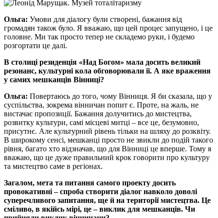
Ольга:
Умови для діалогу були створені, бажання від
громадян також було. Я вважаю, що цей процес запущено, і це
головне. Ми так просто тепер не складемо руки, і будемо
розгортати це далі.
В столиці резиденція «Над Богом» мала досить великий
резонанс, культурні кола обговорювали її. А яке враження
у самих мешканців Вінниці?
Ольга:
Повертаюсь до того, чому Вінниця. Я би сказала, що у
суспільства, зокрема вінничан попит є. Проте, на жаль, не
вистачає пропозиції. Бажання долучитись до мистецтва,
розвитку культури, самі місцеві митці – все це, безумовно,
присутнє. Але культурний рівень тільки на шляху до розквіту.
В широкому сенсі, мешканці просто не звикли до подій такого
рівня, багато хто відзначав, що для Вінниці це вперше. Тому я
вважаю, що це дуже правильний крок говорити про культуру
та мистецтво саме в регіонах.
Загалом, мета та питання самого проекту досить
провокативні – спроба створити діалог навколо доволі
суперечливого запитання, ще й на території мистецтва. Це
сміливо, в якійсь мірі, це – виклик для мешканців. Чи
прийняли виклик вінничани?