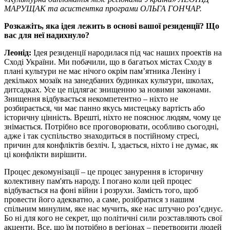
МАРУЩАК та асистентка програми ОЛЬГА ГОНЧАР.
Розкажіть, яка ідея лежить в основі вашої резиденції? Що
вас для неї надихнуло?
Леонід:
Ідея резиденції народилася під час наших проектів на
Сході України. Ми побачили, що в багатьох містах Сходу в
плані культури не має нічого окрім пам’ятника Леніну і
декількох мозаїк на занедбаних будинках культури, школах,
дитсадках. Усе це підлягає знищенню за новими законами.
Знищення відбувається некомпетентно – ніхто не
розбирається, чи має панно якусь мистецьку вартість або
історичну цінність. Врешті, ніхто не пояснює людям, чому це
знімається. Потрібно все проговорювати, особливо сьогодні,
адже і так суспільство знаходиться в постійному стресі,
причин для конфліктів безліч. І, здається, ніхто і не думає, як
ці конфлікти вирішити.
Процес декомунізації – це процес занурення в історичну
колективну пам'ять народу. І погано коли цей процес
відбувається на фоні війни і розрухи. Замість того, щоб
провести його адекватно, а саме, розібратися з нашим
спільним минулим, яке нас мучить, яке нас штучно роз’єднує.
Бо ні для кого не секрет, що політичні сили розставляють свої
акценти. Все, що їм потрібно в регіонах – перетворити людей