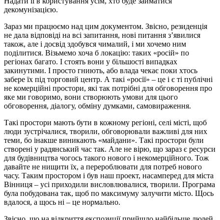
Надати її в користування усім, хто буде займатися
декомунізацією.
Зараз ми працюємо над цим документом. Звісно, резиденція
не дала відповіді на всі запитання, нові питання з’явилися
також, але і досвід здобувся чималий, і ми хочемо ним
поділитися. Візьмемо хоча б локацію: таких «росій» по
регіонах багато. І стоять вони у більшості випадках
закинутими. І просто гниють, або влада чекає поки хтось
забере їх під торговий центр. А такі «росії» – це і є ті публічні
не комерційні простори, які так потрібні для обговорення про
яке ми говоримо, вони створюють умови для цього
обговорення, діалогу, обміну думками, самовираження.
Такі простори мають бути в кожному регіоні, селі місті, щоб
люди зустрічалися, творили, обговорювали важливі для них
теми, бо інакше виникають «майдани». Такі простори були
створені у радянський час так. Але не вірю, що зараз є ресурси
для будівництва чогось такого нового і некомерційного. Тож
давайте не нищити їх, а перероблювати для потреб нового
часу. Таким простором і був наш проект, насамперед для міста
Вінниця – усі приходили висловлювалися, творили. Програма
була побудована так, щоб по максимуму залучити місто. Щось
вдалося, а щось ні – це нормально.
Звісно, що на відкриття експозиції прийшло найбільше людей,