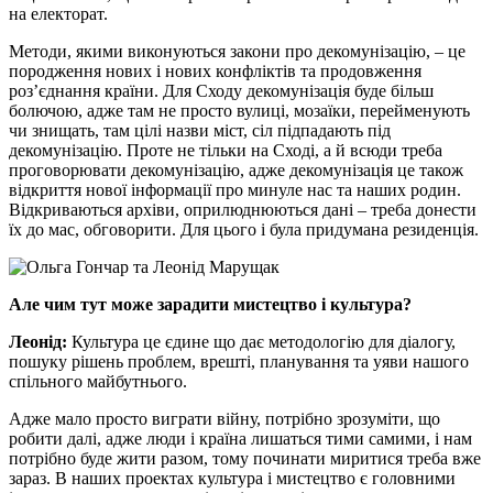
на електорат.
Методи, якими виконуються закони про декомунізацію, – це
породження нових і нових конфліктів та продовження
роз’єднання країни. Для Сходу декомунізація буде більш
болючою, адже там не просто вулиці, мозаїки, перейменують
чи знищать, там цілі назви міст, сіл підпадають під
декомунізацію. Проте не тільки на Сході, а й всюди треба
проговорювати декомунізацію, адже декомунізація це також
відкриття нової інформації про минуле нас та наших родин.
Відкриваються архіви, оприлюднюються дані – треба донести
їх до мас, обговорити. Для цього і була придумана резиденція.
Але чим тут може зарадити мистецтво і культура?
Леонід:
Культура це єдине що дає методологію для діалогу,
пошуку рішень проблем, врешті, планування та уяви нашого
спільного майбутнього.
Адже мало просто виграти війну, потрібно зрозуміти, що
робити далі, адже люди і країна лишаться тими самими, і нам
потрібно буде жити разом, тому починати миритися треба вже
зараз. В наших проектах культура і мистецтво є головними