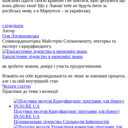
Важливо їздити своєю країною і не боятися, щоб зрозуміти що
вона дійсно твоя! Що у Львові тебе не будуть бити за
російську мову, а в Маріуполі – за українську.
слідкувати
Автор
Оля Логвиновська
Співкоординаторка Майстерні Спільнокошту, лекторка та
експерт з краудфандингу.
Екосистемне лідерство в економіці знань
як зробити знання, довіру і участь продуктивними
Візьміть на себе відповідальність не лише за зовнішні процеси,
але і за свій внутрішній стан
Читати статтю
Практики до теми з колекції
Підсумки модуля Краудфандинг програми для бізнесу
IN:SURE UA
Підприємливе лідерство
Спільнодія
Інфопростір