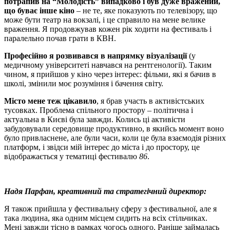
потрапив на “Молодість” випадково і був дуже вражений,
що буває інше кіно
– не те, яке показують по телевізору, що
може бути театр на вокзалі, і це справило на мене велике
враження. Я продовжував кожен рік ходити на фестиваль і
паралельно почав грати в КВН.
Професійно я розвивався в напрямку візуалізації
(у
медичному університеті навчався на рентгенології). Таким
чином, я прийшов у кіно через інтерес: фільми, які я бачив в
школі, змінили моє розуміння і бачення світу.
Місто мене теж цікавило
, я брав участь в активістських
тусовках. Проблема спільного простору – політична і
актуальна в Києві була завжди. Колись ці активісти
забудовували середовище продуктивно, в якийсь момент воно
було привласнене, але були часи, коли це була взаємодія різних
платформ, і звідси мій інтерес до міста і до простору,
це
відображається у тематиці фестивалю
86
.
Надя Парфан, креативний та стратегічний директор:
Я також прийшла у фестивальну сферу з фестивальної, але я
така людина, яка одним місцем сидить на всіх стільчиках.
Мені завжди тісно в рамках чогось одного. Раніше
займалась