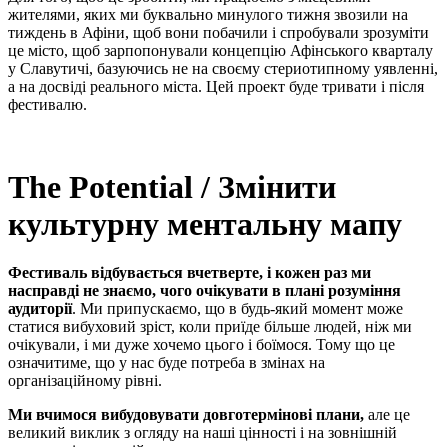
жителями, яких ми буквально минулого тижня звозили на
тиждень в Афіни, щоб вони побачили і спробували зрозуміти
це місто, щоб зарпопонували концепцію Афінського кварталу
у Славутичі, базуючись не на своєму стериотипному уявленні,
а на досвіді реального міста. Цей проект буде тривати і після
фестивалю.
The Potential / Змінити
культурну ментальну мапу
Фестиваль відбувається вчетверте, і кожен раз ми
насправді не знаємо, чого очікувати в плані розуміння
аудиторії
. Ми припускаємо, що в будь-який момент може
статися вибуховий зріст, коли приїде більше людей, ніж ми
очікували, і ми дуже хочемо цього і боїмося. Тому що це
означитиме, що у нас буде потреба в змінах на
організаційному рівні.
Ми вчимося вибудовувати довготермінові плани,
але це
великий виклик з огляду на наші цінності і на зовнішній