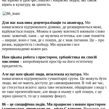
ми віримо в ідею фестивалю і збираємо людей, які також
вірять в культуру, як цінність.
Для нас важлива децентралізація та авангард.
Ми
намагаємося підтримувати ділянки, де розширюються межі,
відбувається пошук. Можна в цьому контексті вживати слово
панк: зазвичай, панк – це музична естетика, але саме поняття
– ширше, воно є там, де є пошук, де є знак питання. Це – про
ризик, відкритість і свободу. Ми шукаємо і все
перевинаходимо кожен раз.
Нам цікава робота з простором, урбаністика як спосіб
мислення
–
випробовувати простір на його естетичну
придатність.
Але ще нам цікаві люди, незалежна культура.
Ми
намагаємося підтримувати гуманітарні групи. Це можуть бути
люди, які не мають доступу до самовираження. В той же час,
це стосується всього: щось таке незалежне, обшарпане з виду і
не таке презентабельне, але якщо в ньому є цей пошук, є це
зерно цінності, то це у нашому фокусі.
86 – це специфічна подія.
Ми працюємо з новим простором
і контекстом, переважно це – місто Славутич.
Виходить так,