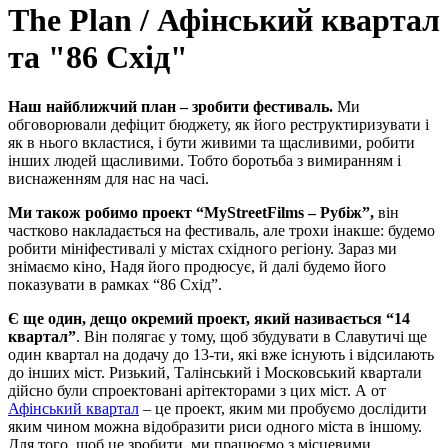
The Plan / Афінський квартал
та "86 Схід"
Наш найближчий план – зробити фестиваль.
Ми
обговорювали дефіцит бюджету, як його реструктиризувати і
як в нього вкластися, і бути живими та щасливими, робити
інших людей щасливими. Тобто боротьба з вимиранням і
виснаженням для нас на часі.
Ми також робимо проект “MyStreetFilms – Рубіж”
,
він
частково накладається на фестиваль, але трохи інакше: будемо
робити мініфестивалі у містах східного регіону. Зараз ми
знімаємо кіно, Надя його продюсує, й далі будемо його
показувати в рамках “86 Схід”.
Є ще один, дещо окремий проект, який називається “14
квартал”
. Він полягає у тому, щоб збудувати в Славутичі ще
один квартал на додачу до 13-ти, які вже існують і відсилають
до інших міст. Ризький, Талінський і Московський квартали
дійсно були спроектовані арітекторами з цих міст. А от
Афінський квартал
– це проект, яким ми пробуємо дослідити
яким чином можна відобразити риси одного міста в іншому.
Для того, щоб це зробити, ми працюємо з місцевими