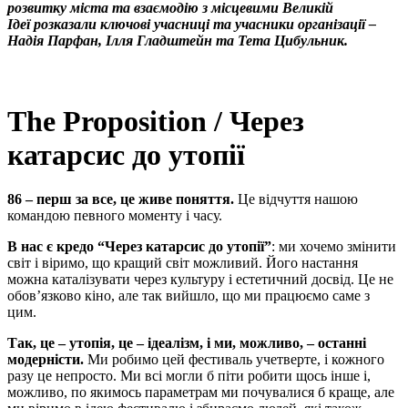
розвитку міста та взаємодію з місцевими Великій
Ідеї розказали ключові учасниці та учасники організації –
Надія Парфан, Ілля Гладштейн та Тета Цибульник.
The Proposition / Через
катарсис до утопії
86 – перш за все, це живе поняття
.
Це відчуття нашою
командою певного моменту і часу.
В нас є кредо “Через катарсис до утопії”
: ми хочемо змінити
світ і віримо, що кращий світ можливий. Його настання
можна каталізувати через культуру і естетичний досвід. Це не
обов’язково кіно, але так вийшло, що ми працюємо саме з
цим.
Так, це – утопія, це – ідеалізм, і ми, можливо, – останні
модерністи.
Ми робимо цей фестиваль учетверте, і кожного
разу це непросто. Ми всі могли б піти робити щось інше і,
можливо, по якимось параметрам ми почувалися б краще, але