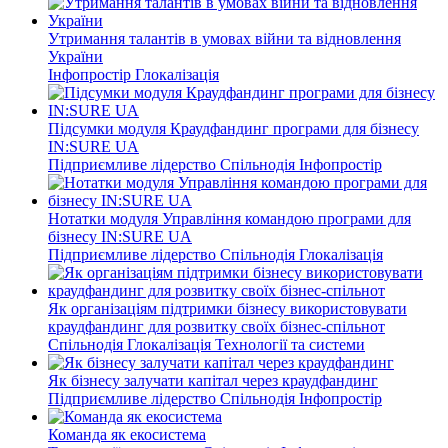
Утримання талантів в умовах війни та відновлення
України
Інфопростір
Глокалізація
Підсумки модуля Краудфандинг програми для бізнесу
IN:SURE UA
Підприємливе лідерство
Спільнодія
Інфопростір
Нотатки модуля Управління командою програми для
бізнесу IN:SURE UA
Підприємливе лідерство
Спільнодія
Глокалізація
Як організаціям підтримки бізнесу використовувати
краудфандинг для розвитку своїх бізнес-спільнот
Спільнодія
Глокалізація
Технології та системи
Як бізнесу залучати капітал через краудфандинг
Підприємливе лідерство
Спільнодія
Інфопростір
Команда як екосистема