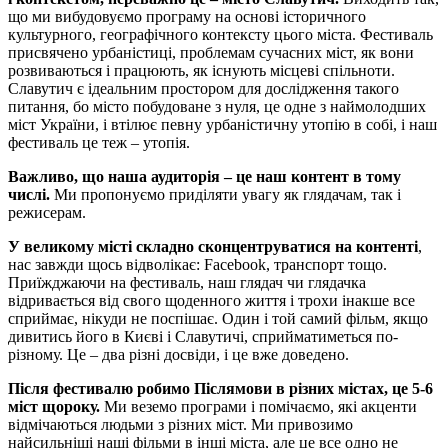
що ми вибудовуємо програму на основі історичного
культурного, географічного контексту цього міста. Фестиваль
присвячено урбаністиці, проблемам сучасних міст, як вони
розвиваються і працюють, як існують місцеві спільноти.
Славутич є ідеальним простором для дослідження такого
питання, бо місто побудоване з нуля, це одне з наймолодших
міст України, і втілює певну урбаністичну утопію в собі, і наш
фестиваль це теж – утопія.
Важливо, що наша аудиторія – це наш контент в тому
числі.
Ми пропонуємо приділяти увагу як глядачам, так і
режисерам.
У великому місті складно сконцентруватися на контенті
,
нас завжди щось відволікає: Facebook, транспорт тощо.
Приїжджаючи на фестиваль, наш глядач чи глядачка
відривається від свого щоденного життя і трохи інакше все
сприймає, нікуди не поспішає. Один і той самий фільм, якщо
дивитись його в Києві і Славутичі, сприйматиметься по-
різному. Це – два різні досвіди, і це вже доведено.
Після фестивалю робимо Післямови в різних містах, це 5-6
міст щороку.
Ми веземо програми і помічаємо, які акценти
відмічаються людьми з різних міст. Ми привозимо
найсильніші наші фільми в інші міста, але це все одно не