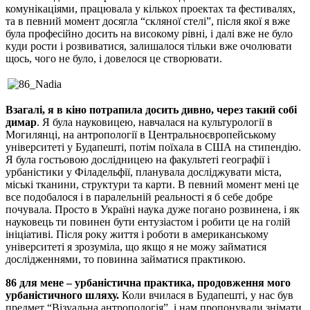
комунікаціями, працювала у кількох проектах та фестивалях,
та в певний момент досягла “скляної стелі”, після якої я вже
була професійно досить на високому рівні, і далі вже не було
куди рости і розвиватися, залишалося тільки вже очолювати
щось, чого не було, і довелося це створювати.
Взагалі, я в кіно потрапила досить дивно, через такий собі
димар
. Я була науковицею, навчалася на культурології в
Могилянці, на антропології в Центральноєвропейському
університеті у Будапешті, потім поїхала в США на стипендію.
Я була гостьовою дослідницею на факультеті географії і
урбаністики у Філадельфії, планувала досліджувати міста,
міські тканини, структури та карти. В певний момент мені це
все подобалося і в паралельній реальності я б себе добре
почувала. Просто в Україні наука дуже погано розвинена, і як
науковець ти повинен бути ентузіастом і робити це на голій
ініціативі. Після року життя і роботи в американському
університеті я зрозуміла, що якщо я не можу займатися
дослідженнями, то повинна займатися практикою.
86 для мене – урбаністична практика, продовження мого
урбаністичного шляху.
Коли вчилася в Будапешті, у нас був
предмет “Візуальна антропологія”, і нам пропонували знімати