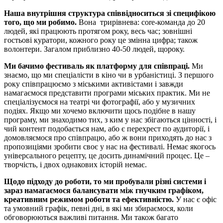
Наша внутрішня структура співвідноситься зі специфікою
того, що ми робимо.
Вона трирівнева: core-команда до 20
людей, які працюють протягом року, весь час; зовнішні
гостьові куратори, кожного року це змінна цифра; також
волонтери. Загалом приблизно 40-50 людей, щороку.
Ми бачимо фестиваль як платформу для співпраці.
Ми
знаємо, що ми спеціалісти в кіно чи в урбаністиці. З першого
року співпрацюємо з міськими активістами і завжди
намагаємося представити програми міських практик. Ми не
спеціалізуємося на театрі чи фотографії, або у музичних
подіях. Якщо ми хочемо включити щось подібне в нашу
програму, ми знаходимо тих, з ким у нас збігаються цінності, і
чий контент подобається нам, або є перехрест по аудиторії, і
домовляємося про співпрацю, або ж вони приходять до нас з
пропозиціями зробити своє у нас на фестивалі. Немає якогось
універсального рецепту, це досить динамічний процес. Це –
творчість, і двох однакових історій немає.
Щодо підходу до роботи, то ми пробували різні системи і
зараз намагаємося балансувати між гнучким графіком,
креативним режимом роботи та ефективністю.
У нас є офіс
та умовний графік, певні дні, в які ми збираємося, коли
обговорюються важливі питання. Ми також багато