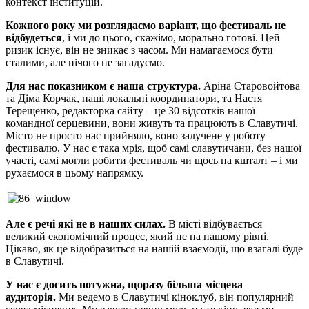
контекст інституцій.
Кожного року ми розглядаємо варіант, що фестиваль не
відбудеться
, і ми до цього, скажімо, морально готові. Цей
ризик існує, він не зникає з часом. Ми намагаємося бути
сталими, але нічого не загадуємо.
Для нас показником є наша структура
.
Аріна Старовойтова
та Діма Корчак, наші локальні координатори, та Настя
Терещенко, редакторка сайту – це 30 відсотків нашої
командної серцевини, вони живуть та працюють в Славутичі.
Місто не просто нас прийняло, воно залучене у роботу
фестивалю. У нас є така мрія, щоб самі славутичани, без нашої
участі, самі могли робити фестиваль чи щось на кшталт – і ми
рухаємося в цьому напрямку.
Але є речі які не в наших силах.
В місті відбувається
великий економічний процес, який не на нашому рівні.
Цікаво, як це відобразиться на нашій взаємодії, що взагалі буде
в Славутичі.
У нас є досить потужна, щоразу більша місцева
аудиторія.
Ми ведемо в Славутичі кіноклуб, він популярний