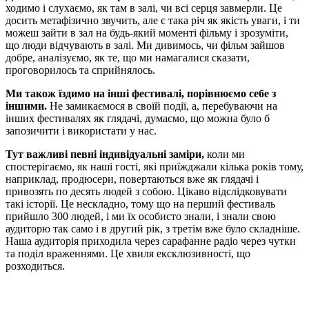
ходимо і слухаємо, як там в залі, чи всі серця завмерли. Це
досить метафізично звучить, але є така річ як якість уваги, і ти
можеш зайти в зал на будь-який моменті фільму і зрозуміти,
що люди відчувають в залі. Ми дивимось, чи фільм зайшов
добре, аналізуємо, як те, що ми намагалися сказати,
проговорилось та сприйнялось.
Ми також їздимо на інші фестивалі, порівнюємо себе з
іншими.
Не замикаємося в своїй події, а, перебуваючи на
інших фестивалях як глядачі, думаємо, що можна було б
запозичити і використати у нас.
Тут важливі певні індивідуальні заміри
,
коли ми
спостерігаємо, як наші гості, які приїжджали кілька років тому,
наприклад, продюсери, повертаються вже як глядачі і
привозять по десять людей з собою. Цікаво відслідковувати
такі історії. Це нескладно, тому що на перший фестиваль
прийшло 300 людей, і ми їх особисто знали, і знали свою
аудиторю так само і в другий рік, з третім вже було складніше.
Наша аудиторія приходила через сарафанне радіо через чутки
та поділ враженнями.
Це хвиля ексклюзивності, що
розходиться.