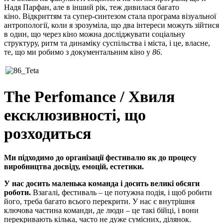
Надя Парфан, але в інший рік, теж дивилася багато
кіно.
Відкриттям та супер-синтезом стала програма візуальної
антропології, коли я зрозуміла, що два інтереси можуть зійтися
в один, що через кіно можна досліджувати соціальну
структуру, ритм та динаміку суспільства і міста, і це, власне,
те, що ми робимо з документальним кіно у
86
.
The Perfomance / Хвиля
ексклюзивності, що
розходиться
Ми підходимо до організації фестивалю як до процесу
виробництва досвіду, емоцій, естетики.
У нас досить маленька команда і досить великі обсяги
роботи.
Взагалі, фестиваль – це потужна подія, і щоб робити
його, треба багато всього перекрити. У нас є внутрішня
ключова частина команди, де люди – це такі бійці, і вони
перекривають кілька, часто не дуже сумісних, ділянок.