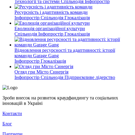
Технології та системи
Спільнодія
Інфопростір
Ресурсність і адаптивність команди
Інфопростір
Спільнодія
Глокалізація
Еволюція організаційної культури
Спільнодія
Інфопростір
Глокалізація
Відновлення ресурсності та адaптивності: історії
команди Garage Gang
Інфопростір
Глокалізація
Огляд гри Місто Синергія
Інфопростір
Спільнодія
Підприємливе лідерство
Зроби внесок на розвиток краудфандингу та соціальних
інновацій в Україні
Контакти
Блог
Партнери