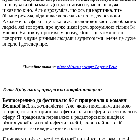
і оперувати образами. До цього моменту мене не дуже
цікавило кіно. Але я зрозуміла, що ось ця картинка, тим
більше рухома, відкриває колосальне поле для розмови.
Академічна сфера – це така вежа зі слонової кості для обраних
людей, які говорять про дуже цікаві речі зрозумілою тільки їм
мовою. На повну противагу цьому, кіно – це можливість
говорити з дуже різними людьми і аудиторіями. Мене це дуже
вперло і дотепер пре.
Читайте також:
#інгредієнти росту: Гараж Генг
Тета Цибульник, програмна координаторка:
Безпосередньо до фестивалю
86
я працювала в команді
Великої ідеї
, як журналістка.
Але, якщо прослідкувати мою
історію, то я теж прийшла з фестивальної сфери в фестивальну
сферу. Я працювала переважно в редакторських відділах
різних українських кінофестивалей і, коли знайшла свій
улюблений, то складно було встояти.
Я вчилася на факультеті соціології на тій же програмі, що й