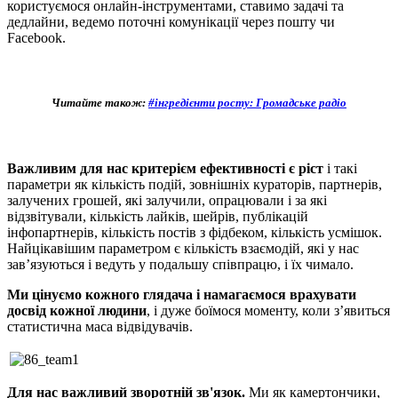
користуємося онлайн-інструментами, ставимо задачі та
дедлайни, ведемо поточні комунікації через пошту чи
Facebook.
Читайте також:
#інгредієнти росту: Громадське радіо
Важливим для нас критерієм ефективності
є ріст
і такі
параметри як кількість подій, зовнішніх кураторів, партнерів,
залучених грошей, які залучили, опрацювали і за які
відзвітували, кількість лайків, шейрів, публікацій
інфопартнерів, кількість постів з фідбеком, кількість усмішок.
Найцікавішим параметром є кількість взаємодій, які у нас
зав’язуються і ведуть у подальшу співпрацю, і їх чимало.
Ми цінуємо кожного глядача і намагаємося врахувати
досвід кожної людини
,
і дуже боїмося моменту, коли з’явиться
статистична маса відвідувачів.
Для нас важливий зворотній зв'язок.
Ми як камертончики,