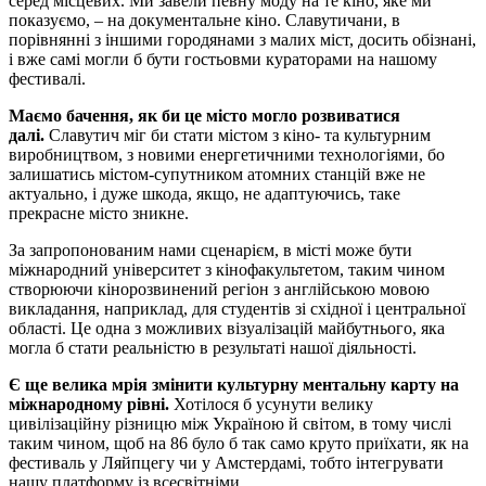
серед місцевих. Ми завели певну моду на те кіно, яке ми
показуємо, – на документальне кіно. Славутичани, в
порівнянні з іншими городянами з малих міст, досить обізнані,
і вже самі могли б бути гостьовми кураторами на нашому
фестивалі.
Маємо бачення, як би це місто могло розвиватися
далі.
Славутич міг би стати містом з кіно- та культурним
виробництвом, з новими енергетичними технологіями, бо
залишатись містом-супутником атомних станцій вже не
актуально, і дуже шкода, якщо, не адаптуючись, таке
прекрасне місто зникне.
За запропонованим нами сценарієм, в місті може бути
міжнародний університет з кінофакультетом, таким чином
створюючи кінорозвинений регіон з англійською мовою
викладання, наприклад, для студентів зі східної і центральної
області. Це одна з можливих візуалізацій майбутнього, яка
могла б стати реальністю в результаті нашої діяльності.
Є ще велика мрія змінити культурну ментальну карту на
міжнародному рівні.
Хотілося б усунути велику
цивілізаційну різницю між Україною й світом, в тому числі
таким чином, щоб на 86 було б так само круто приїхати, як на
фестиваль у Ляйпцегу чи у Амстердамі, тобто інтегрувати
нашу платформу із всесвітніми.