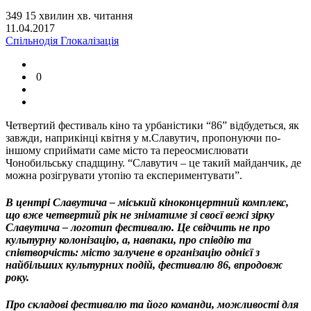
349
15
хвилин
хв.
читання
11.04.2017
Спільнодія
Глокалізація
0
Четвертий фестиваль кіно та урбаністики “86” відбудеться, як
завжди, наприкінці квітня у м.Славутич, пропонуючи по-
іншому сприймати саме місто та переосмислювати
Чонобильську спадщину. “Славутич – це такий майданчик, де
можна розігрувати утопію та експериментувати”.
В центрі Славутича – міський кіноконцертний комплекс,
що вже четвертий рік не зніматиме зі своєї вежі зірку
Славутича – логотип фестивалю. Це свідчить не про
культурну колонізацію, а, навпаки, про співдію та
співтворчість: місто залучене в організацію однієї з
найбільших культурних подій, фестивалю 86, впродовж
року.
Про складові фестивалю та його команди, можливості для