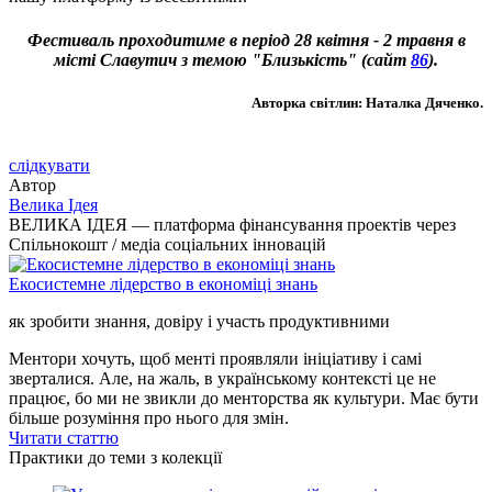
Фестиваль проходитиме в період 28 квітня - 2 травня в
місті Славутич з темою "Близькість" (сайт
86
).
Авторка світлин: Наталка Дяченко.
слідкувати
Автор
Bелика Ідея
ВЕЛИКА ІДЕЯ — платформа фінансування проектів через
Спільнокошт / медіа соціальних інновацій
Екосистемне лідерство в економіці знань
як зробити знання, довіру і участь продуктивними
Ментори хочуть, щоб менті проявляли ініціативу і самі
зверталися. Але, на жаль, в українському контексті це не
працює, бо ми не звикли до менторства як культури. Має бути
більше розуміння про нього для змін.
Читати статтю
Практики до теми з колекції